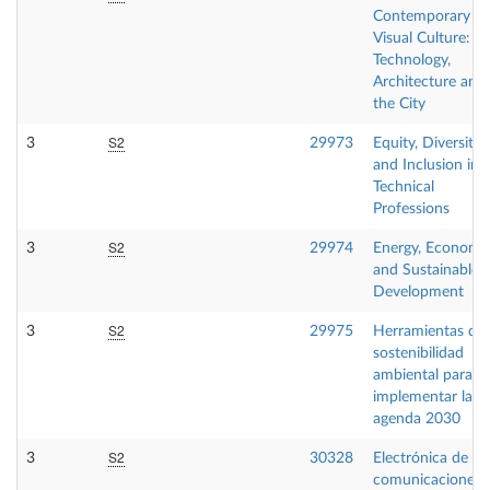
Contemporary
Visual Culture:
Technology,
Architecture and
the City
S2
3
29973
Equity, Diversity
and Inclusion in
Technical
Professions
S2
3
29974
Energy, Economy
and Sustainable
Development
S2
3
29975
Herramientas de
sostenibilidad
ambiental para
implementar la
agenda 2030
S2
3
30328
Electrónica de
comunicaciones