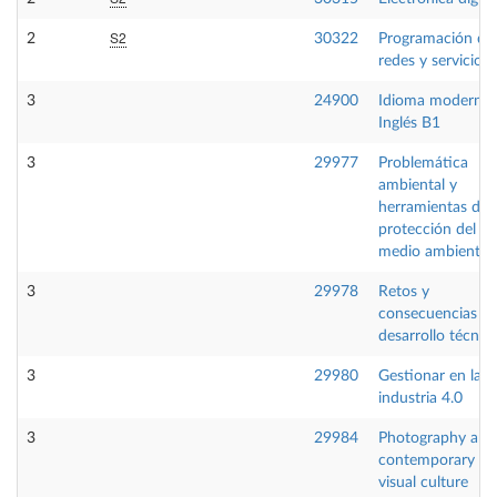
S2
2
30322
Programación de
redes y servicios
3
24900
Idioma moderno
Inglés B1
3
29977
Problemática
ambiental y
herramientas de
protección del
medio ambiente
3
29978
Retos y
consecuencias de
desarrollo técnic
3
29980
Gestionar en la
industria 4.0
3
29984
Photography and
contemporary
visual culture