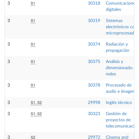
S1
3
30318
Comunicaciones
digitales
S1
3
30319
Sistemas
electrónicos con
microprocesador
S1
3
30374
Radiación y
propagación
S1
3
30375
Análisis y
dimensionado de
redes
S1
3
30378
Procesado de
audio e imagen
S1, S2
3
29998
Inglés técnico
S1, S2
3
30323
Gestión de
proyectos de
telecomunicació
S2
3
29972
Cinema and