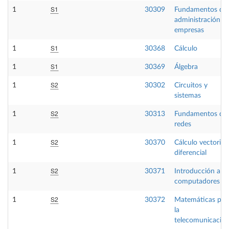
S1
1
30309
Fundamentos de
administración d
empresas
S1
1
30368
Cálculo
S1
1
30369
Álgebra
S2
1
30302
Circuitos y
sistemas
S2
1
30313
Fundamentos de
redes
S2
1
30370
Cálculo vectorial 
diferencial
S2
1
30371
Introducción a lo
computadores
S2
1
30372
Matemáticas par
la
telecomunicació