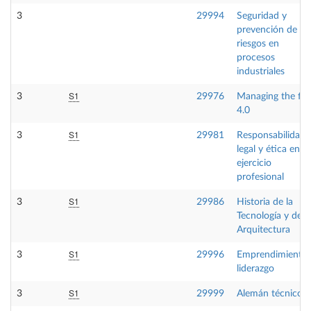
3
29994
Seguridad y
prevención de
riesgos en
procesos
industriales
S1
3
29976
Managing the fir
4.0
S1
3
29981
Responsabilidad
legal y ética en el
ejercicio
profesional
S1
3
29986
Historia de la
Tecnología y de l
Arquitectura
S1
3
29996
Emprendimiento 
liderazgo
S1
3
29999
Alemán técnico