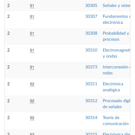
S1
2
30305
Señales y sistema
S1
2
30307
Fundamentos de
electrónica
S1
2
30308
Probabilidad y
procesos
S1
2
30310
Electromagnetis
y ondas
S1
2
30373
Interconexión de
redes
S2
2
30311
Electrónica
analógica
S2
2
30312
Procesado digital
de señales
S2
2
30314
Teoría de
comunicación
S2
2
30315
Electrónica digita