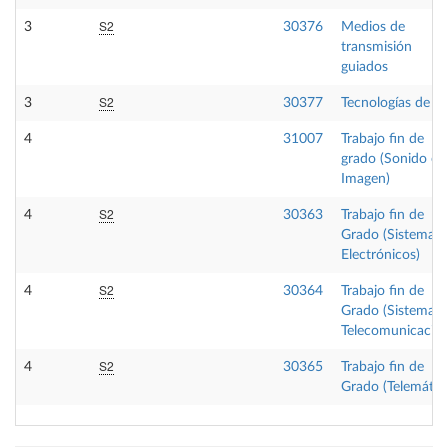
S2
3
30376
Medios de
transmisión
guiados
S2
3
30377
Tecnologías de re
4
31007
Trabajo fin de
grado (Sonido e
Imagen)
S2
4
30363
Trabajo fin de
Grado (Sistemas
Electrónicos)
S2
4
30364
Trabajo fin de
Grado (Sistemas 
Telecomunicación
S2
4
30365
Trabajo fin de
Grado (Telemátic