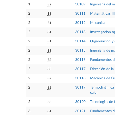
S2
1
30109
Ingeniería del 
S1
2
30111
Matemáticas III
S1
2
30112
Mecánica
S1
2
30113
Investigación o
S1
2
30114
Organización y 
S1
2
30115
Ingeniería de ma
S2
2
30116
Fundamentos de
S2
2
30117
Dirección de la
S2
2
30118
Mecánica de fl
S2
2
30119
Termodinámica 
calor
S2
2
30120
Tecnologías de 
S1
3
30121
Fundamentos de