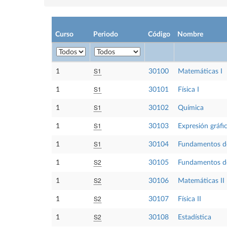
Curso
Periodo
Código
Nombre
S1
1
30100
Matemáticas I
S1
1
30101
Física I
S1
1
30102
Química
S1
1
30103
Expresión gráfi
S1
1
30104
Fundamentos de
S2
1
30105
Fundamentos de
S2
1
30106
Matemáticas II
S2
1
30107
Física II
S2
1
30108
Estadística