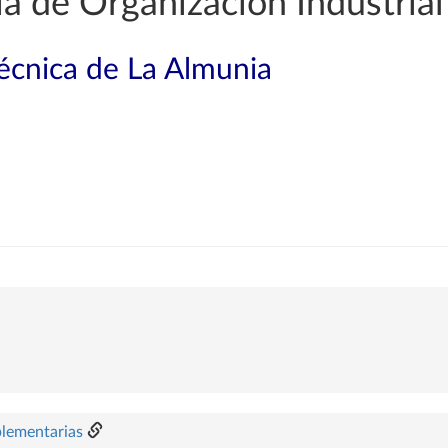
a de Organización Industrial
técnica de La Almunia
plementarias