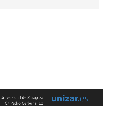
Universidad de Zaragoza
C/ Pedro Cerbuna, 12
ES-50009 Zaragoza
España / Spain
Tel: +34 976761000
ciu@unizar.es