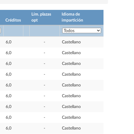
Lím. plazas
Idioma de
Créditos
opt
impartición
6,0
-
Castellano
6,0
-
Castellano
6,0
-
Castellano
6,0
-
Castellano
6,0
-
Castellano
6,0
-
Castellano
6,0
-
Castellano
6,0
-
Castellano
6,0
-
Castellano