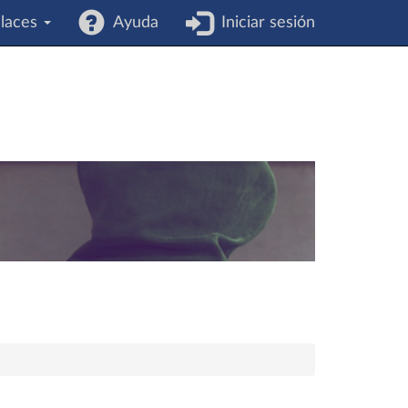
laces
Ayuda
Iniciar sesión