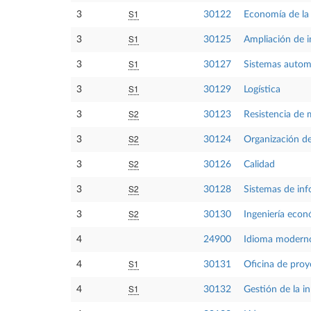
S1
3
30122
Economía de la
S1
3
30125
Ampliación de i
S1
3
30127
Sistemas autom
S1
3
30129
Logística
S2
3
30123
Resistencia de 
S2
3
30124
Organización d
S2
3
30126
Calidad
S2
3
30128
Sistemas de inf
S2
3
30130
Ingeniería eco
4
24900
Idioma moderno
S1
4
30131
Oficina de proy
S1
4
30132
Gestión de la i