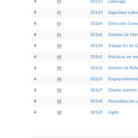
S1
4
30133
Liderazgo
S1
4
30163
Seguridad Labo
S1
4
30164
Dirección Come
S1
4
30166
Gestión de Man
S2
4
30134
Trabajo fin de 
S2
4
30161
Prácticas en e
S2
4
30162
Gestión de Rela
S2
4
30165
Emprendimient
S2
4
30167
Diseño asistido
S2
4
30168
Normalización y
S2
4
30169
Inglés