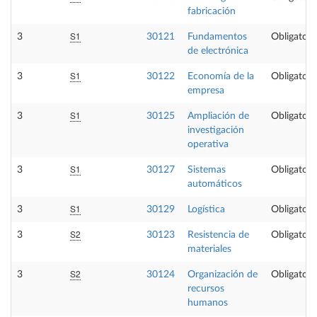
fabricación
S1
3
30121
Fundamentos
Obligatori
de electrónica
S1
3
30122
Economía de la
Obligatori
empresa
S1
3
30125
Ampliación de
Obligatori
investigación
operativa
S1
3
30127
Sistemas
Obligatori
automáticos
S1
3
30129
Logística
Obligatori
S2
3
30123
Resistencia de
Obligatori
materiales
S2
3
30124
Organización de
Obligatori
recursos
humanos