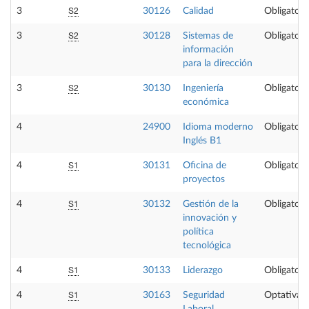
S2
3
30126
Calidad
Obligatori
S2
3
30128
Sistemas de
Obligatori
información
para la dirección
S2
3
30130
Ingeniería
Obligatori
económica
4
24900
Idioma moderno
Obligatori
Inglés B1
S1
4
30131
Oficina de
Obligatori
proyectos
S1
4
30132
Gestión de la
Obligatori
innovación y
política
tecnológica
S1
4
30133
Liderazgo
Obligatori
S1
4
30163
Seguridad
Optativa