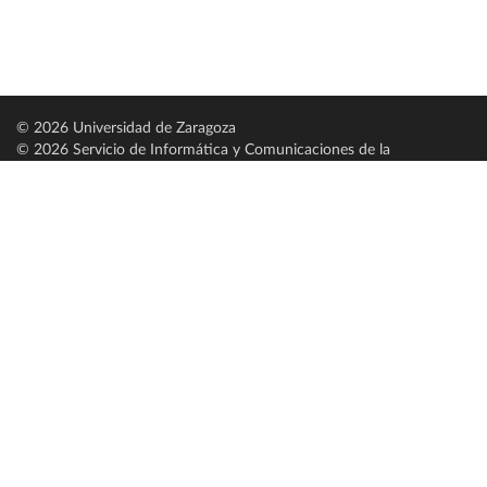
© 2026 Universidad de Zaragoza
© 2026 Servicio de Informática y Comunicaciones de la
Universidad de Zaragoza (
SICUZ
)
Universidad de Zaragoza
C/ Pedro Cerbuna, 12
ES-50009 Zaragoza
España / Spain
Tel: +34 976761000
ciu@unizar.es
Q-5018001-G
Servido por nodo: estudios
Aviso legal
|
Condiciones generales de uso
|
Política de privacidad