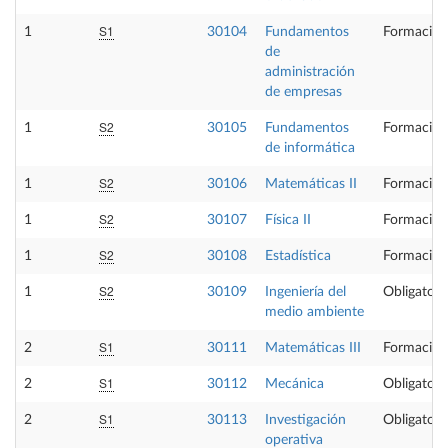
S1
1
30104
Fundamentos
Formación
de
administración
de empresas
S2
1
30105
Fundamentos
Formación
de informática
S2
1
30106
Matemáticas II
Formación
S2
1
30107
Física II
Formación
S2
1
30108
Estadística
Formación
S2
1
30109
Ingeniería del
Obligatori
medio ambiente
S1
2
30111
Matemáticas III
Formación
S1
2
30112
Mecánica
Obligatori
S1
2
30113
Investigación
Obligatori
operativa