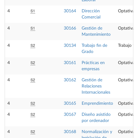
Laboral
S1
4
30164
Dirección
Optativa
Comercial
S1
4
30166
Gestión de
Optativa
Mantenimiento
S2
4
30134
Trabajo fin de
Trabajo fi
Grado
S2
4
30161
Prácticas en
Optativa
empresas
S2
4
30162
Gestión de
Optativa
Relaciones
Internacionales
S2
4
30165
Emprendimiento
Optativa
S2
4
30167
Diseño asistido
Optativa
por ordenador
S2
4
30168
Normalización y
Optativa