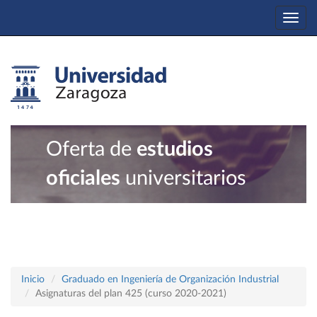
Togg
navi
Oferta de
estudios
oficiales
universitarios
Inicio
Graduado en Ingeniería de Organización Industrial
Asignaturas del plan 425 (curso 2020-2021)