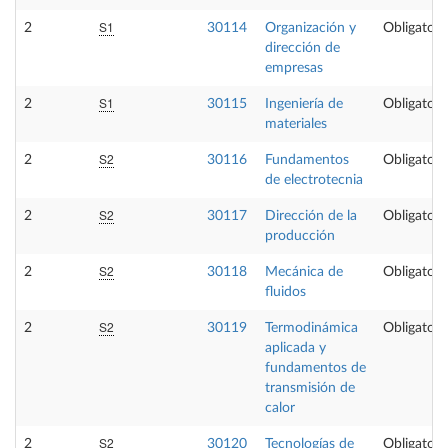
S1
2
30114
Organización y
Obligatori
dirección de
empresas
S1
2
30115
Ingeniería de
Obligatori
materiales
S2
2
30116
Fundamentos
Obligatori
de electrotecnia
S2
2
30117
Dirección de la
Obligatori
producción
S2
2
30118
Mecánica de
Obligatori
fluidos
S2
2
30119
Termodinámica
Obligatori
aplicada y
fundamentos de
transmisión de
calor
S2
2
30120
Tecnologías de
Obligatori