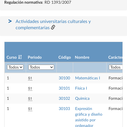
Regulación normativa
: RD 1393/2007
Actividades universitarias culturales y
complementarias
Curso
Periodo
Código
Nombre
Carácter
S1
1
30100
Matemáticas I
Formación
S1
1
30101
Física I
Formación
S1
1
30102
Química
Formación
S1
1
30103
Expresión
Formación
gráfica y diseño
asistido por
ordenador