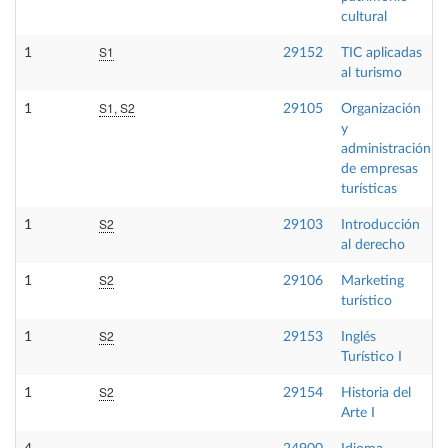
cultural
S1
1
29152
TIC aplicadas
al turismo
S1, S2
1
29105
Organización
y
administración
de empresas
turísticas
S2
1
29103
Introducción
al derecho
S2
1
29106
Marketing
turístico
S2
1
29153
Inglés
Turístico I
S2
1
29154
Historia del
Arte I