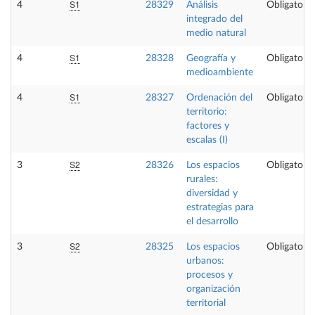
S1
4
28329
Análisis
Obligatoria
integrado del
medio natural
S1
4
28328
Geografía y
Obligatoria
medioambiente
S1
4
28327
Ordenación del
Obligatoria
territorio:
factores y
escalas (I)
S2
3
28326
Los espacios
Obligatoria
rurales:
diversidad y
estrategias para
el desarrollo
S2
3
28325
Los espacios
Obligatoria
urbanos:
procesos y
organización
territorial