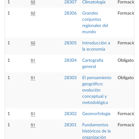
S2
1
28307
Climatología
Formación 
S2
1
28306
Grandes
Formación 
conjuntos
regionales del
mundo
S2
1
28305
Introducción a
Formación 
la economía
S1
1
28304
Cartografía
Obligatoria
general
S1
1
28303
El pensamiento
Obligatoria
geográfico:
evolución
conceptual y
metodológica
S1
1
28302
Geomorfología
Formación 
S1
1
28301
Fundamentos
Formación 
históricos de la
organización