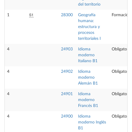
del territorio
S1
1
28300
Geografía
Formación 
humana:
estructura y
procesos
territoriales I
4
24903
Idioma
Obligatoria
moderno
Italiano B1
4
24902
Idioma
Obligatoria
moderno
Alemán B1
4
24901
Idioma
Obligatoria
moderno
Francés B1
4
24900
Idioma
Obligatoria
moderno Inglés
B1