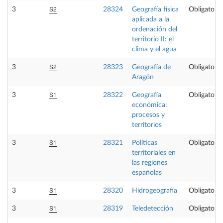
S2
3
28324
Geografía física
Obligatoria
aplicada a la
ordenación del
territorio II: el
clima y el agua
S2
3
28323
Geografía de
Obligatoria
Aragón
S1
3
28322
Geografía
Obligatoria
económica:
procesos y
territorios
S1
3
28321
Políticas
Obligatoria
territoriales en
las regiones
españolas
S1
3
28320
Hidrogeografía
Obligatoria
S1
3
28319
Teledetección
Obligatoria