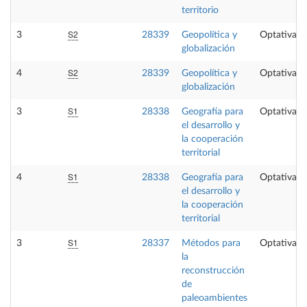
territorio
S2
3
28339
Geopolítica y
Optativa
globalización
S2
4
28339
Geopolítica y
Optativa
globalización
S1
3
28338
Geografía para
Optativa
el desarrollo y
la cooperación
territorial
S1
4
28338
Geografía para
Optativa
el desarrollo y
la cooperación
territorial
S1
3
28337
Métodos para
Optativa
la
reconstrucción
de
paleoambientes