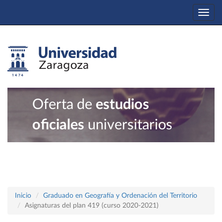
Togg
navi
Oferta de
estudios
oficiales
universitarios
Inicio
Graduado en Geografía y Ordenación del Territorio
Asignaturas del plan 419 (curso 2020-2021)