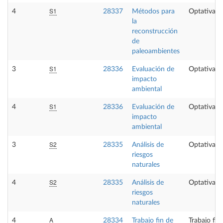
S1
4
28337
Métodos para
Optativa
la
reconstrucción
de
paleoambientes
S1
3
28336
Evaluación de
Optativa
impacto
ambiental
S1
4
28336
Evaluación de
Optativa
impacto
ambiental
S2
3
28335
Análisis de
Optativa
riesgos
naturales
S2
4
28335
Análisis de
Optativa
riesgos
naturales
A
4
28334
Trabajo fin de
Trabajo fin