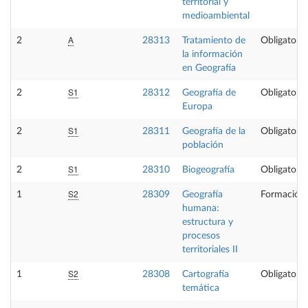
territorial y
medioambiental
A
2
28313
Tratamiento de
Obligatoria
la información
en Geografía
S1
2
28312
Geografía de
Obligatoria
Europa
S1
2
28311
Geografía de la
Obligatoria
población
S1
2
28310
Biogeografía
Obligatoria
S2
1
28309
Geografía
Formación 
humana:
estructura y
procesos
territoriales II
S2
1
28308
Cartografía
Obligatoria
temática