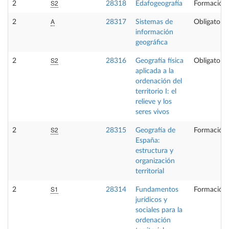
S2
2
28318
Edafogeografía
Formación 
A
2
28317
Sistemas de
Obligatoria
información
geográfica
S2
2
28316
Geografía física
Obligatoria
aplicada a la
ordenación del
territorio I: el
relieve y los
seres vivos
S2
2
28315
Geografía de
Formación 
España:
estructura y
organización
territorial
S1
2
28314
Fundamentos
Formación 
jurídicos y
sociales para la
ordenación