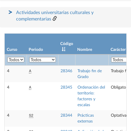
Actividades universitarias culturales y
complementarias
Código
Curso
Periodo
Nombre
Carácter
A
4
28346
Trabajo fin de
Trabajo fin
Grado
A
4
28345
Ordenación del
Obligatoria
territorio:
factores y
escalas
S2
4
28344
Prácticas
Optativa
externas