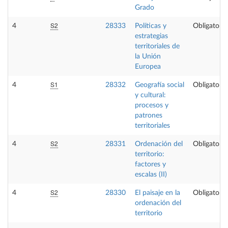
Grado
S2
4
28333
Políticas y
Obligatoria
estrategias
territoriales de
la Unión
Europea
S1
4
28332
Geografía social
Obligatoria
y cultural:
procesos y
patrones
territoriales
S2
4
28331
Ordenación del
Obligatoria
territorio:
factores y
escalas (II)
S2
4
28330
El paisaje en la
Obligatoria
ordenación del
territorio