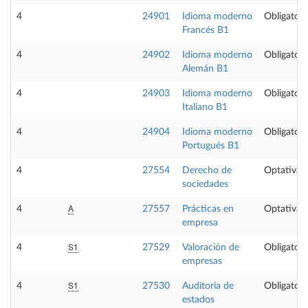
4
24901
Idioma moderno
Obligatori
Francés B1
4
24902
Idioma moderno
Obligatori
Alemán B1
4
24903
Idioma moderno
Obligatori
Italiano B1
4
24904
Idioma moderno
Obligatori
Portugués B1
4
27554
Derecho de
Optativa
sociedades
A
4
27557
Prácticas en
Optativa
empresa
S1
4
27529
Valoración de
Obligatori
empresas
S1
4
27530
Auditoría de
Obligatori
estados