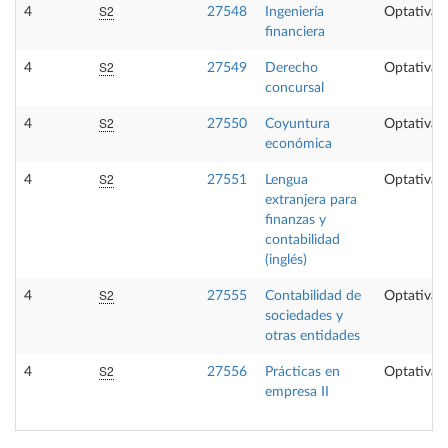
S2
4
27548
Ingeniería
Optativa
financiera
S2
4
27549
Derecho
Optativa
concursal
S2
4
27550
Coyuntura
Optativa
económica
S2
4
27551
Lengua
Optativa
extranjera para
finanzas y
contabilidad
(inglés)
S2
4
27555
Contabilidad de
Optativa
sociedades y
otras entidades
S2
4
27556
Prácticas en
Optativa
empresa II