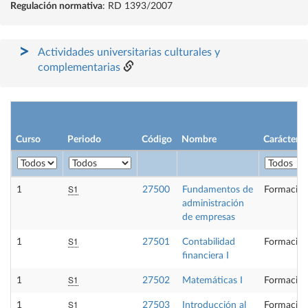
Regulación normativa
: RD 1393/2007
Actividades universitarias culturales y
complementarias
Curso
Periodo
Código
Nombre
Carácter
S1
1
27500
Fundamentos de
Formación
administración
de empresas
S1
1
27501
Contabilidad
Formación
financiera I
S1
1
27502
Matemáticas I
Formación
S1
1
27503
Introducción al
Formación