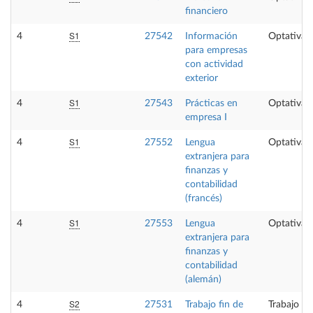
financiero
S1
4
27542
Información
Optativa
para empresas
con actividad
exterior
S1
4
27543
Prácticas en
Optativa
empresa I
S1
4
27552
Lengua
Optativa
extranjera para
finanzas y
contabilidad
(francés)
S1
4
27553
Lengua
Optativa
extranjera para
finanzas y
contabilidad
(alemán)
S2
4
27531
Trabajo fin de
Trabajo fi