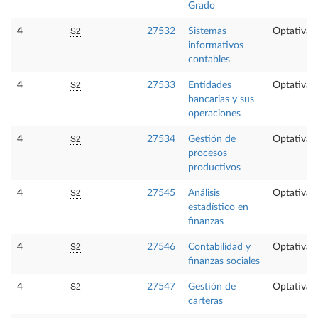
Grado
S2
4
27532
Sistemas
Optativa
informativos
contables
S2
4
27533
Entidades
Optativa
bancarias y sus
operaciones
S2
4
27534
Gestión de
Optativa
procesos
productivos
S2
4
27545
Análisis
Optativa
estadístico en
finanzas
S2
4
27546
Contabilidad y
Optativa
finanzas sociales
S2
4
27547
Gestión de
Optativa
carteras