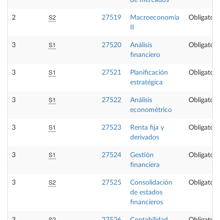
de mercados
S2
2
27519
Macroeconomía
Obligatori
II
S1
3
27520
Análisis
Obligatori
financiero
S1
3
27521
Planificación
Obligatori
estratégica
S1
3
27522
Análisis
Obligatori
econométrico
S1
3
27523
Renta fija y
Obligatori
derivados
S1
3
27524
Gestión
Obligatori
financiera
S2
3
27525
Consolidación
Obligatori
de estados
financieros
S2