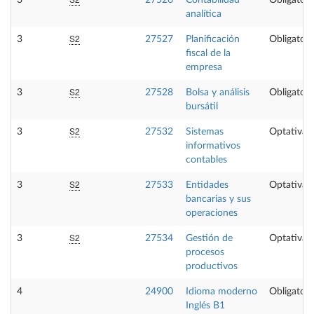
3
27526
Contabilidad
Obligatori
analítica
S2
3
27527
Planificación
Obligatori
fiscal de la
empresa
S2
3
27528
Bolsa y análisis
Obligatori
bursátil
S2
3
27532
Sistemas
Optativa
informativos
contables
S2
3
27533
Entidades
Optativa
bancarias y sus
operaciones
S2
3
27534
Gestión de
Optativa
procesos
productivos
4
24900
Idioma moderno
Obligatori
Inglés B1