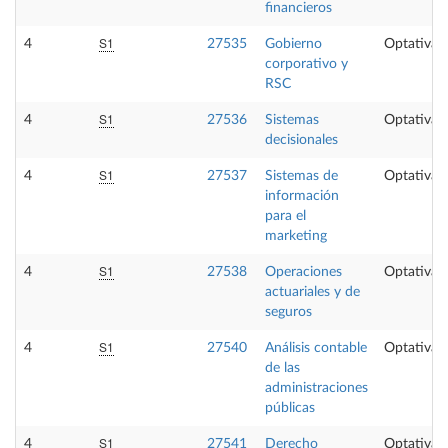
financieros
S1
4
27535
Gobierno
Optativa
corporativo y
RSC
S1
4
27536
Sistemas
Optativa
decisionales
S1
4
27537
Sistemas de
Optativa
información
para el
marketing
S1
4
27538
Operaciones
Optativa
actuariales y de
seguros
S1
4
27540
Análisis contable
Optativa
de las
administraciones
públicas
S1
4
27541
Derecho
Optativa