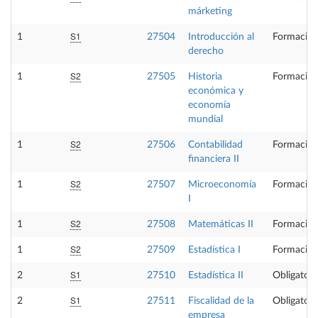
márketing
S1
1
27504
Introducción al
Formación
derecho
S2
1
27505
Historia
Formación
económica y
economía
mundial
S2
1
27506
Contabilidad
Formación
financiera II
S2
1
27507
Microeconomía
Formación
I
S2
1
27508
Matemáticas II
Formación
S2
1
27509
Estadística I
Formación
S1
2
27510
Estadística II
Obligatori
S1
2
27511
Fiscalidad de la
Obligatori
empresa