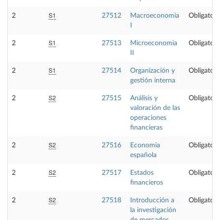
S1
2
27512
Macroeconomia
Obligatori
I
S1
2
27513
Microeconomia
Obligatori
II
S1
2
27514
Organización y
Obligatori
gestión interna
S2
2
27515
Análisis y
Obligatori
valoración de las
operaciones
financieras
S2
2
27516
Economia
Obligatori
española
S2
2
27517
Estados
Obligatori
financieros
S2
2
27518
Introducción a
Obligatori
la investigación