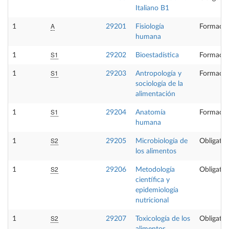
Italiano B1
A
1
29201
Fisiología
Formació
humana
S1
1
29202
Bioestadística
Formació
S1
1
29203
Antropología y
Formació
sociología de la
alimentación
S1
1
29204
Anatomía
Formació
humana
S2
1
29205
Microbiología de
Obligator
los alimentos
S2
1
29206
Metodología
Obligator
científica y
epidemiología
nutricional
S2
1
29207
Toxicología de los
Obligator