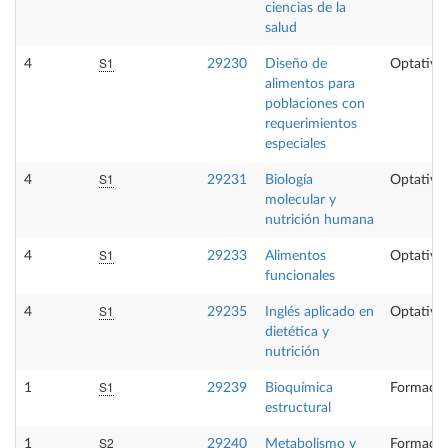
ciencias de la
salud
S1
4
29230
Diseño de
Optativa
alimentos para
poblaciones con
requerimientos
especiales
S1
4
29231
Biología
Optativa
molecular y
nutrición humana
S1
4
29233
Alimentos
Optativa
funcionales
S1
4
29235
Inglés aplicado en
Optativa
dietética y
nutrición
S1
1
29239
Bioquímica
Formació
estructural
S2
1
29240
Metabolismo y
Formació