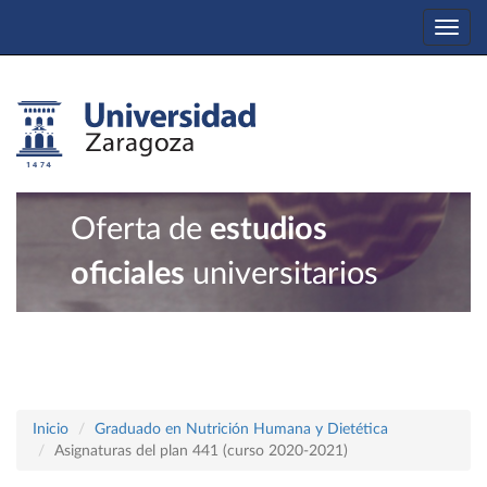
Togg
navi
Oferta de
estudios
oficiales
universitarios
Inicio
Graduado en Nutrición Humana y Dietética
Asignaturas del plan 441 (curso 2020-2021)