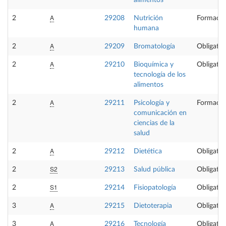
alimentos
A
2
29208
Nutrición
Formació
humana
A
2
29209
Bromatología
Obligator
A
2
29210
Bioquímica y
Obligator
tecnología de los
alimentos
A
2
29211
Psicología y
Formació
comunicación en
ciencias de la
salud
A
2
29212
Dietética
Obligator
S2
2
29213
Salud pública
Obligator
S1
2
29214
Fisiopatología
Obligator
A
3
29215
Dietoterapia
Obligator
A
3
29216
Tecnología
Obligator