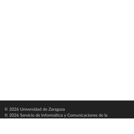
© 2026 Universidad de Zaragoza
© 2026 Servicio de Informática y Comunicaciones de la
Universidad de Zaragoza (
SICUZ
)
Universidad de Zaragoza
C/ Pedro Cerbuna, 12