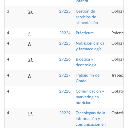
infantil
S2
3
29223
Gestión de
Obligator
servicios de
alimentación
A
4
29224
Prácticum
Prácticas
A
4
29225
Nutrición clínica
Obligator
y farmacología
S1
4
29226
Bioética y
Obligator
deontología
A
4
29227
Trabajo fin de
Trabajo f
Grado
4
29228
Comunicación y
Optativa
marketing en
nutrición
S1
4
29229
Tecnologías de la
Optativa
información y
comunicación en