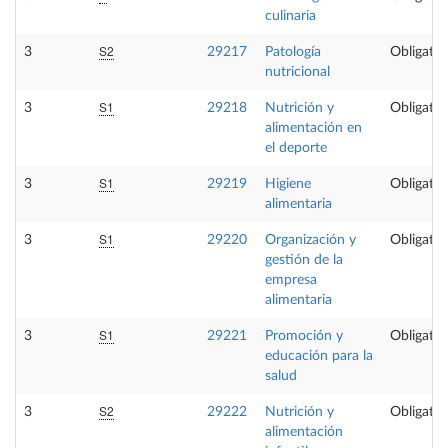
culinaria
S2
3
29217
Patología
Obligator
nutricional
S1
3
29218
Nutrición y
Obligator
alimentación en
el deporte
S1
3
29219
Higiene
Obligator
alimentaria
S1
3
29220
Organización y
Obligator
gestión de la
empresa
alimentaria
S1
3
29221
Promoción y
Obligator
educación para la
salud
S2
3
29222
Nutrición y
Obligator
alimentación