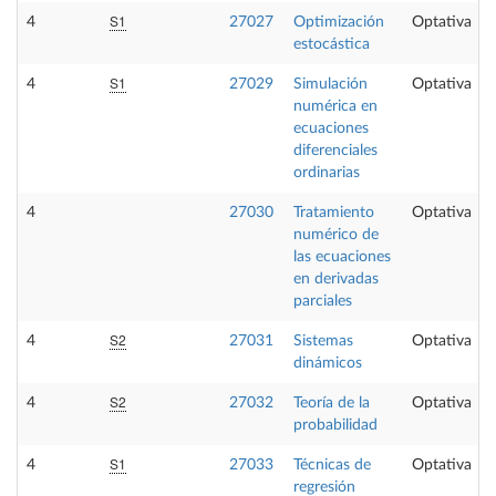
S1
4
27027
Optimización
Optativa
estocástica
S1
4
27029
Simulación
Optativa
numérica en
ecuaciones
diferenciales
ordinarias
4
27030
Tratamiento
Optativa
numérico de
las ecuaciones
en derivadas
parciales
S2
4
27031
Sistemas
Optativa
dinámicos
S2
4
27032
Teoría de la
Optativa
probabilidad
S1
4
27033
Técnicas de
Optativa
regresión