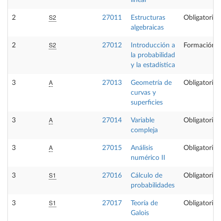
lineal
S2
2
27011
Estructuras
Obligatoria
algebraicas
S2
2
27012
Introducción a
Formación B
la probabilidad
y la estadística
A
3
27013
Geometría de
Obligatoria
curvas y
superficies
A
3
27014
Variable
Obligatoria
compleja
A
3
27015
Análisis
Obligatoria
numérico II
S1
3
27016
Cálculo de
Obligatoria
probabilidades
S1
3
27017
Teoría de
Obligatoria
Galois