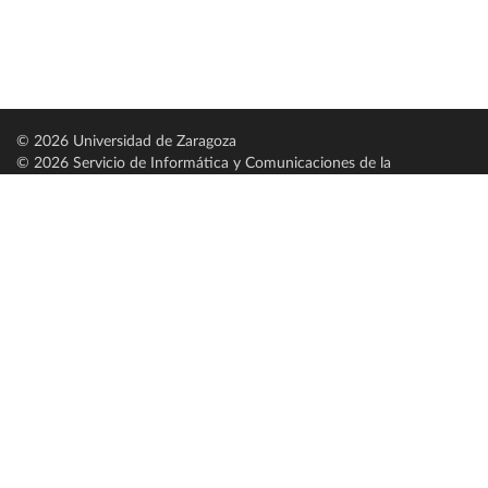
© 2026 Universidad de Zaragoza
© 2026 Servicio de Informática y Comunicaciones de la
Universidad de Zaragoza (
SICUZ
)
Universidad de Zaragoza
C/ Pedro Cerbuna, 12
ES-50009 Zaragoza
España / Spain
Tel: +34 976761000
ciu@unizar.es
Q-5018001-G
Servido por nodo: estudios
Aviso legal
|
Condiciones generales de uso
|
Política de privacidad