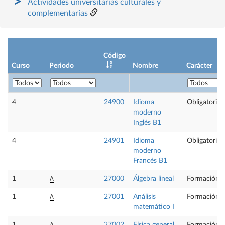
Actividades universitarias culturales y
complementarias
Código
Curso
Periodo
Nombre
Carácter
4
24900
Idioma
Obligatoria
moderno
Inglés B1
4
24901
Idioma
Obligatoria
moderno
Francés B1
A
1
27000
Álgebra lineal
Formación B
A
1
27001
Análisis
Formación B
matemático I
A