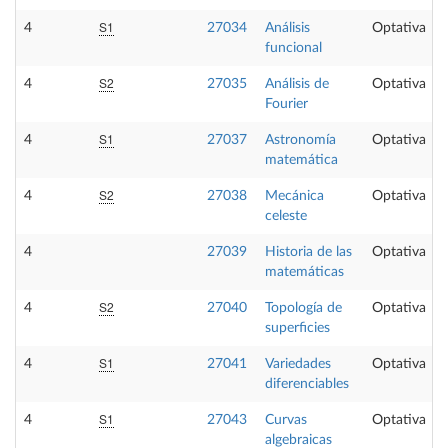
S1
4
27034
Análisis
Optativa
funcional
S2
4
27035
Análisis de
Optativa
Fourier
S1
4
27037
Astronomía
Optativa
matemática
S2
4
27038
Mecánica
Optativa
celeste
4
27039
Historia de las
Optativa
matemáticas
S2
4
27040
Topología de
Optativa
superficies
S1
4
27041
Variedades
Optativa
diferenciables
S1
4
27043
Curvas
Optativa
algebraicas