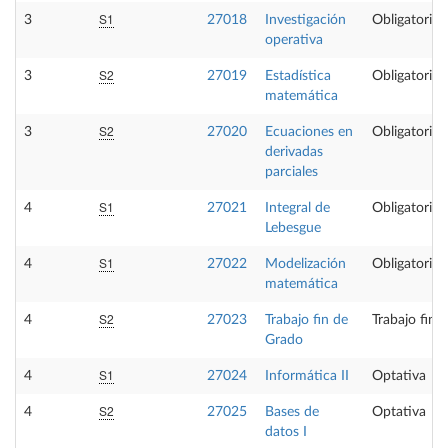
S1
3
27018
Investigación
Obligatoria
operativa
S2
3
27019
Estadística
Obligatoria
matemática
S2
3
27020
Ecuaciones en
Obligatoria
derivadas
parciales
S1
4
27021
Integral de
Obligatoria
Lebesgue
S1
4
27022
Modelización
Obligatoria
matemática
S2
4
27023
Trabajo fin de
Trabajo fin 
Grado
S1
4
27024
Informática II
Optativa
S2
4
27025
Bases de
Optativa
datos I