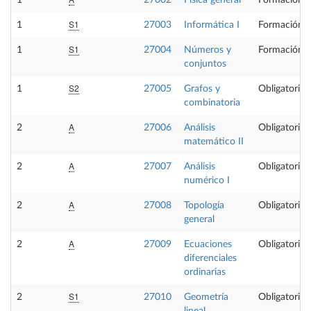
1
27002
Física general
Formación B
S1
1
27003
Informática I
Formación B
S1
1
27004
Números y
Formación B
conjuntos
S2
1
27005
Grafos y
Obligatoria
combinatoria
A
2
27006
Análisis
Obligatoria
matemático II
A
2
27007
Análisis
Obligatoria
numérico I
A
2
27008
Topología
Obligatoria
general
A
2
27009
Ecuaciones
Obligatoria
diferenciales
ordinarias
S1
2
27010
Geometría
Obligatoria