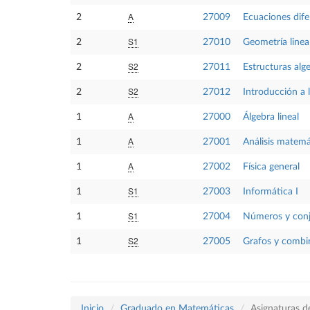
A
2
27009
Ecuaciones dife
S1
2
27010
Geometría linea
S2
2
27011
Estructuras alg
S2
2
27012
Introducción a l
A
1
27000
Álgebra lineal
A
1
27001
Análisis matemá
A
1
27002
Física general
S1
1
27003
Informática I
S1
1
27004
Números y con
S2
1
27005
Grafos y combi
Inicio
Graduado en Matemáticas
Asignaturas d