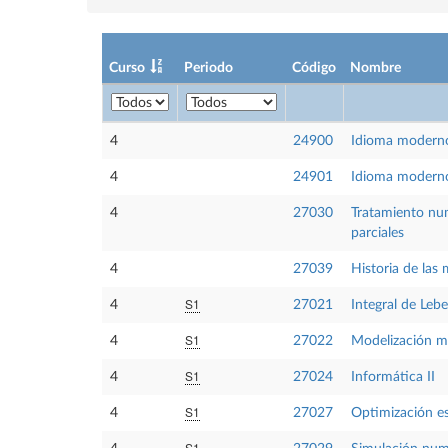
Curso
Periodo
Código
Nombre
4
24900
Idioma moderno
4
24901
Idioma modern
4
27030
Tratamiento num
parciales
4
27039
Historia de las
S1
4
27021
Integral de Leb
S1
4
27022
Modelización m
S1
4
27024
Informática II
S1
4
27027
Optimización es
S1