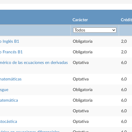
Carácter
Crédi
 Inglés B1
Obligatoria
2,0
o Francés B1
Obligatoria
2,0
érico de las ecuaciones en derivadas
Optativa
6,0
 matemáticas
Optativa
6,0
esgue
Obligatoria
6,0
atemática
Obligatoria
6,0
Optativa
6,0
tocástica
Optativa
6,0