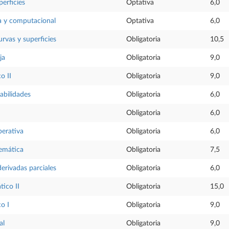
perficies
Optativa
6,0
a y computacional
Optativa
6,0
rvas y superficies
Obligatoria
10,5
ja
Obligatoria
9,0
o II
Obligatoria
9,0
abilidades
Obligatoria
6,0
Obligatoria
6,0
perativa
Obligatoria
6,0
temática
Obligatoria
7,5
erivadas parciales
Obligatoria
6,0
tico II
Obligatoria
15,0
o I
Obligatoria
9,0
al
Obligatoria
9,0