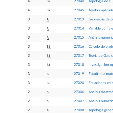
S2
4
27040
Topología de su
S2
4
27045
Álgebra aplicad
A
3
27013
Geometría de cu
A
3
27014
Variable comple
A
3
27015
Análisis numéric
S1
3
27016
Cálculo de prob
S1
3
27017
Teoría de Galois
S1
3
27018
Investigación o
S2
3
27019
Estadística ma
S2
3
27020
Ecuaciones en d
A
2
27006
Análisis matemá
A
2
27007
Análisis numéric
A
2
27008
Topología gener