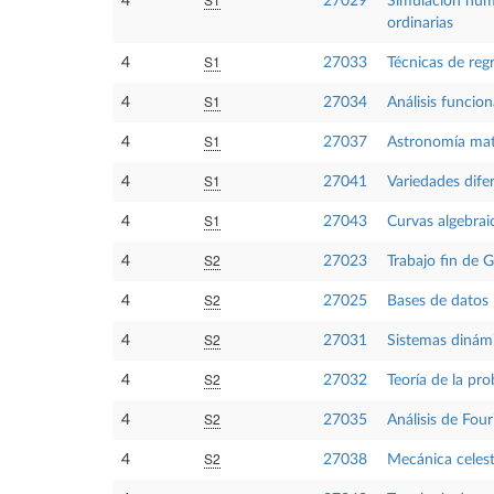
4
27029
Simulación numé
ordinarias
S1
4
27033
Técnicas de reg
S1
4
27034
Análisis funcion
S1
4
27037
Astronomía ma
S1
4
27041
Variedades dife
S1
4
27043
Curvas algebrai
S2
4
27023
Trabajo fin de 
S2
4
27025
Bases de datos 
S2
4
27031
Sistemas dinám
S2
4
27032
Teoría de la pro
S2
4
27035
Análisis de Four
S2
4
27038
Mecánica celes