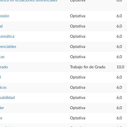
rica en ecuaciones diferenciales
Optativa
6,0
resión
Optativa
6,0
al
Optativa
6,0
temática
Optativa
6,0
renciables
Optativa
6,0
cas
Optativa
6,0
Grado
Trabajo fin de Grado
10,0
I
Optativa
6,0
icos
Optativa
6,0
babilidad
Optativa
6,0
ier
Optativa
6,0
te
Optativa
6,0