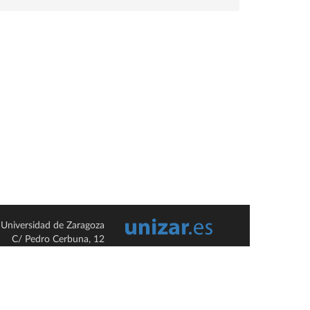
Universidad de Zaragoza
C/ Pedro Cerbuna, 12
ES-50009 Zaragoza
España / Spain
Tel: +34 976761000
ciu@unizar.es
Q-5018001-G