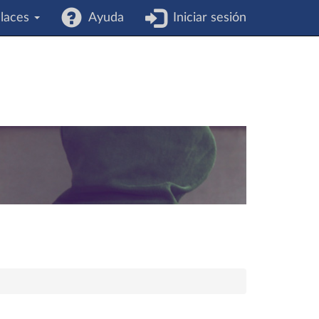
laces
Ayuda
Iniciar sesión