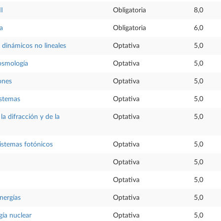
II
Obligatoria
8,0
ca
Obligatoria
6,0
 dinámicos no lineales
Optativa
5,0
osmología
Optativa
5,0
ones
Optativa
5,0
istemas
Optativa
5,0
la difracción y de la
Optativa
5,0
sistemas fotónicos
Optativa
5,0
Optativa
5,0
Optativa
5,0
energías
Optativa
5,0
gía nuclear
Optativa
5,0