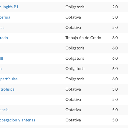
 Inglés B1
Obligatoria
2,0
ósfera
Optativa
5,0
nas
Optativa
5,0
Grado
Trabajo fin de Grado
8,0
Obligatoria
6,0
III
Obligatoria
6,0
ca
Obligatoria
6,0
 partículas
Obligatoria
6,0
trofísica
Optativa
5,0
s
Optativa
5,0
iencia
Optativa
5,0
opagación y antenas
Optativa
5,0