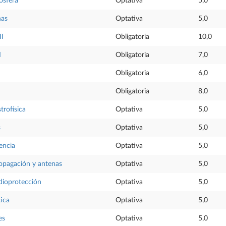
ósfera
Optativa
5,0
nas
Optativa
5,0
II
Obligatoria
10,0
I
Obligatoria
7,0
Obligatoria
6,0
Obligatoria
8,0
trofísica
Optativa
5,0
s
Optativa
5,0
iencia
Optativa
5,0
opagación y antenas
Optativa
5,0
dioprotección
Optativa
5,0
ica
Optativa
5,0
es
Optativa
5,0