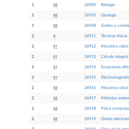
S2
1
26909
Biología
S2
1
26910
Geología
S2
1
26958
Grafos y combi
A
2
26911
Técnicas físicas 
S1
2
26912
Mecánica clásic
S1
2
26913
Cálculo integra
S1
2
26914
Ecuaciones dife
S1
2
26915
Electromagnet
S2
2
26916
Mecánica clásica
S2
2
26917
Métodos matemát
S2
2
26918
Física computac
S2
2
26919
Ondas electrom