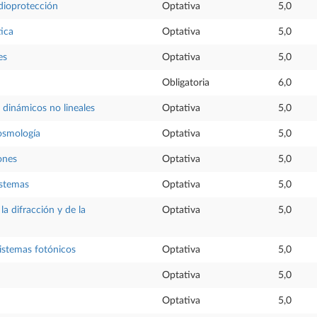
dioprotección
Optativa
5,0
ica
Optativa
5,0
es
Optativa
5,0
Obligatoria
6,0
 dinámicos no lineales
Optativa
5,0
osmología
Optativa
5,0
ones
Optativa
5,0
istemas
Optativa
5,0
la difracción y de la
Optativa
5,0
sistemas fotónicos
Optativa
5,0
Optativa
5,0
Optativa
5,0