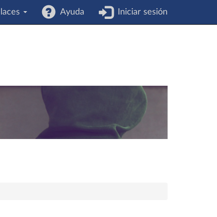
laces
Ayuda
Iniciar sesión