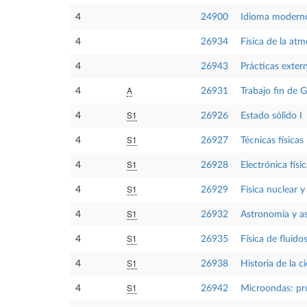
4
24900
Idioma moderno
4
26934
Física de la atm
4
26943
Prácticas exter
A
4
26931
Trabajo fin de 
S1
4
26926
Estado sólido I
S1
4
26927
Técnicas físicas 
S1
4
26928
Electrónica físi
S1
4
26929
Física nuclear y
S1
4
26932
Astronomía y as
S1
4
26935
Física de fluido
S1
4
26938
Historia de la c
S1
4
26942
Microondas: pr