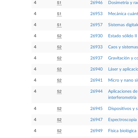
S1
4
26946
Dosimetría y ra
S1
4
26953
Mecánica cuánt
S1
4
26957
Sistemas digital
S2
4
26930
Estado sólido II
S2
4
26933
Caos y sistemas
S2
4
26937
Gravitación y c
S2
4
26940
Láser y aplicaci
S2
4
26941
Micro y nano s
S2
4
26944
Aplicaciones de 
interferometría
S2
4
26945
Dispositivos y 
S2
4
26947
Espectroscopia
S2
4
26949
Física biológica