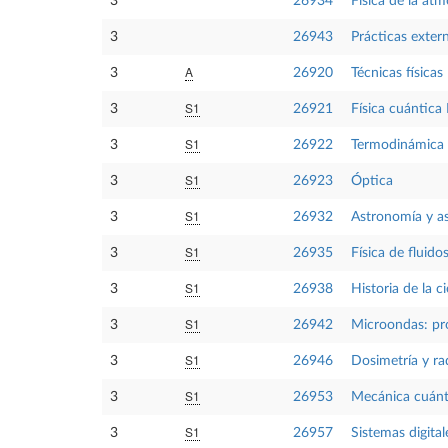
3
26934
Física de la atm
3
26943
Prácticas exter
A
3
26920
Técnicas físicas 
S1
3
26921
Física cuántica 
S1
3
26922
Termodinámica
S1
3
26923
Óptica
S1
3
26932
Astronomía y as
S1
3
26935
Física de fluido
S1
3
26938
Historia de la c
S1
3
26942
Microondas: pr
S1
3
26946
Dosimetría y ra
S1
3
26953
Mecánica cuánt
S1
3
26957
Sistemas digital