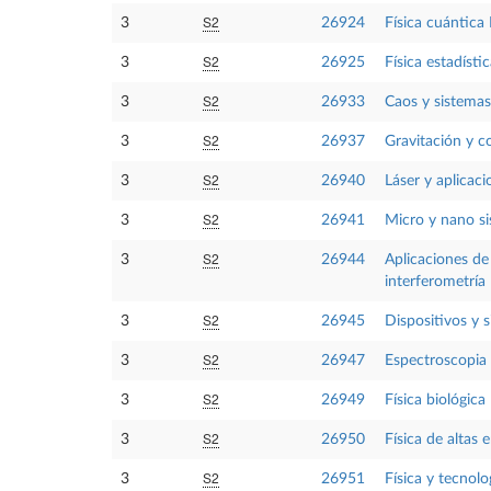
S2
3
26924
Física cuántica 
S2
3
26925
Física estadísti
S2
3
26933
Caos y sistemas
S2
3
26937
Gravitación y c
S2
3
26940
Láser y aplicaci
S2
3
26941
Micro y nano s
S2
3
26944
Aplicaciones de 
interferometría
S2
3
26945
Dispositivos y 
S2
3
26947
Espectroscopia
S2
3
26949
Física biológica
S2
3
26950
Física de altas 
S2
3
26951
Física y tecnolo