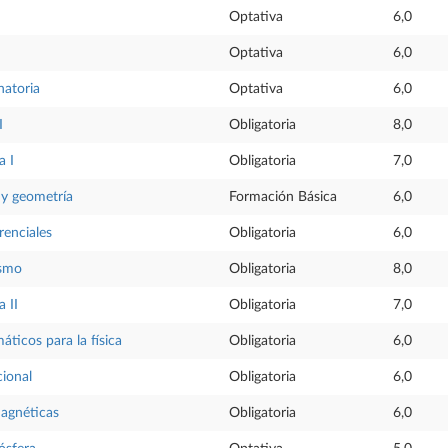
Optativa
6,0
Optativa
6,0
natoria
Optativa
6,0
I
Obligatoria
8,0
a I
Obligatoria
7,0
l y geometría
Formación Básica
6,0
renciales
Obligatoria
6,0
ismo
Obligatoria
8,0
 II
Obligatoria
7,0
icos para la física
Obligatoria
6,0
ional
Obligatoria
6,0
agnéticas
Obligatoria
6,0