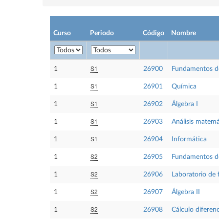
Curso
Periodo
Código
Nombre
S1
1
26900
Fundamentos de 
S1
1
26901
Química
S1
1
26902
Álgebra I
S1
1
26903
Análisis matem
S1
1
26904
Informática
S2
1
26905
Fundamentos de 
S2
1
26906
Laboratorio de f
S2
1
26907
Álgebra II
S2
1
26908
Cálculo diferenc