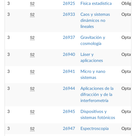
S2
3
26925
Física estadística
Obligat
S2
3
26933
Caos y sistemas
Optativ
dinámicos no
lineales
S2
3
26937
Gravitación y
Optativ
cosmología
S2
3
26940
Láser y
Optativ
aplicaciones
S2
3
26941
Micro y nano
Optativ
sistemas
S2
3
26944
Aplicaciones de la
Optativ
difracción y de la
interferometría
S2
3
26945
Dispositivos y
Optativ
sistemas fotónicos
S2
3
26947
Espectroscopia
Optativ