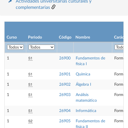
Actividades universitarias culturales y
complementarias
Curso
Periodo
Código
Nombre
Carácte
S1
1
26900
Fundamentos de
Formaci
física I
S1
1
26901
Química
Formaci
S1
1
26902
Álgebra I
Formaci
S1
1
26903
Análisis
Formaci
matemático
S1
1
26904
Informática
Formaci
S2
1
26905
Fundamentos de
Formaci
física II