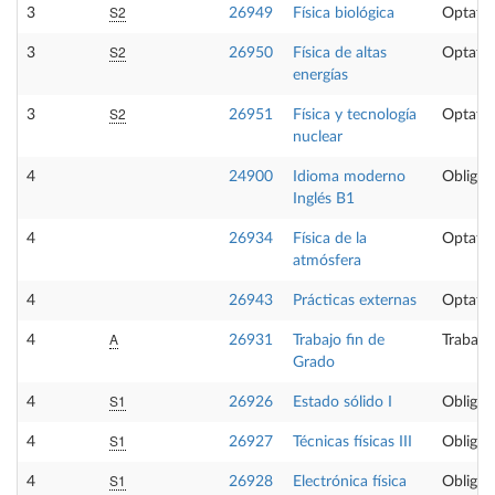
S2
3
26949
Física biológica
Optativ
S2
3
26950
Física de altas
Optativ
energías
S2
3
26951
Física y tecnología
Optativ
nuclear
4
24900
Idioma moderno
Obligat
Inglés B1
4
26934
Física de la
Optativ
atmósfera
4
26943
Prácticas externas
Optativ
A
4
26931
Trabajo fin de
Trabajo
Grado
S1
4
26926
Estado sólido I
Obligat
S1
4
26927
Técnicas físicas III
Obligat
S1
4
26928
Electrónica física
Obligat