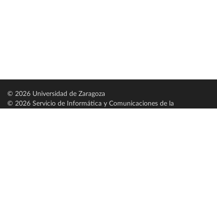
© 2026 Universidad de Zaragoza
© 2026 Servicio de Informática y Comunicaciones de la
Universidad de Zaragoza (
SICUZ
)
Universidad de Zaragoza
C/ Pedro Cerbuna, 12
ES-50009 Zaragoza
España / Spain
Tel: +34 976761000
ciu@unizar.es
Q-5018001-G