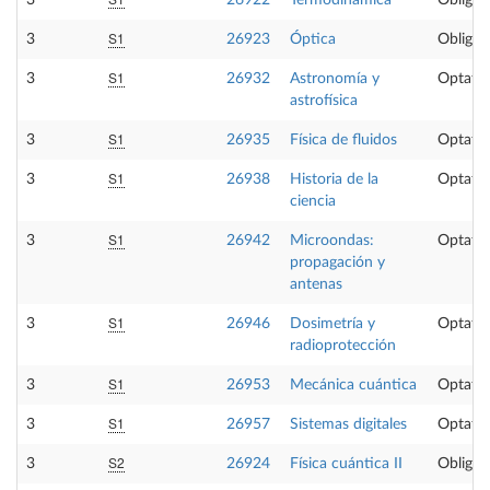
3
26922
Termodinámica
Obligat
S1
3
26923
Óptica
Obligat
S1
3
26932
Astronomía y
Optativ
astrofísica
S1
3
26935
Física de fluidos
Optativ
S1
3
26938
Historia de la
Optativ
ciencia
S1
3
26942
Microondas:
Optativ
propagación y
antenas
S1
3
26946
Dosimetría y
Optativ
radioprotección
S1
3
26953
Mecánica cuántica
Optativ
S1
3
26957
Sistemas digitales
Optativ
S2
3
26924
Física cuántica II
Obligat