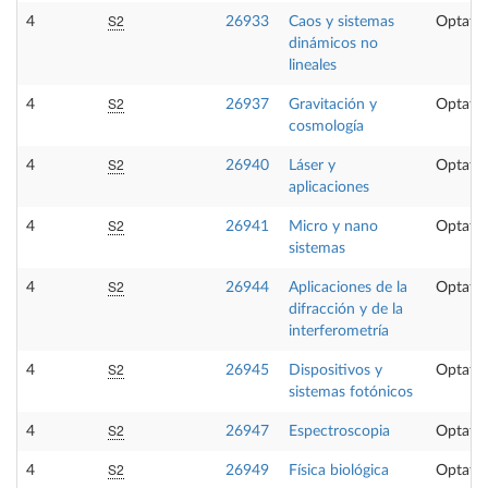
S2
4
26933
Caos y sistemas
Optativ
dinámicos no
lineales
S2
4
26937
Gravitación y
Optativ
cosmología
S2
4
26940
Láser y
Optativ
aplicaciones
S2
4
26941
Micro y nano
Optativ
sistemas
S2
4
26944
Aplicaciones de la
Optativ
difracción y de la
interferometría
S2
4
26945
Dispositivos y
Optativ
sistemas fotónicos
S2
4
26947
Espectroscopia
Optativ
S2
4
26949
Física biológica
Optativ