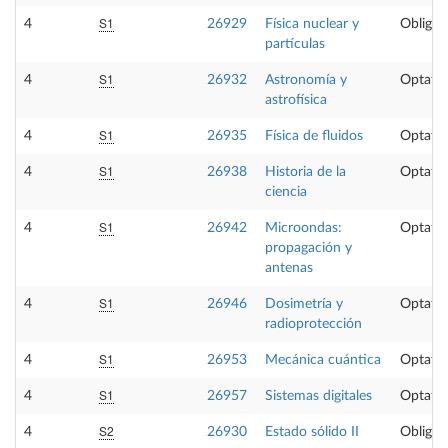
S1
4
26929
Física nuclear y
Obligat
partículas
S1
4
26932
Astronomía y
Optativ
astrofísica
S1
4
26935
Física de fluidos
Optativ
S1
4
26938
Historia de la
Optativ
ciencia
S1
4
26942
Microondas:
Optativ
propagación y
antenas
S1
4
26946
Dosimetría y
Optativ
radioprotección
S1
4
26953
Mecánica cuántica
Optativ
S1
4
26957
Sistemas digitales
Optativ
S2
4
26930
Estado sólido II
Obligat