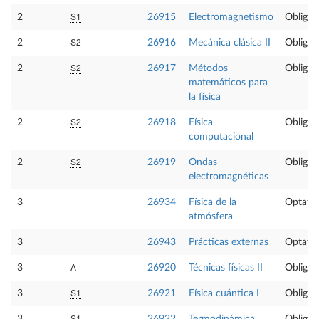
S1
2
26915
Electromagnetismo
Obligat
S2
2
26916
Mecánica clásica II
Obligat
S2
2
26917
Métodos
Obligat
matemáticos para
la física
S2
2
26918
Física
Obligat
computacional
S2
2
26919
Ondas
Obligat
electromagnéticas
3
26934
Física de la
Optativ
atmósfera
3
26943
Prácticas externas
Optativ
A
3
26920
Técnicas físicas II
Obligat
S1
3
26921
Física cuántica I
Obligat
S1