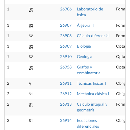
S2
1
26906
Laboratorio de
Formaci
física
S2
1
26907
Álgebra II
Formaci
S2
1
26908
Cálculo diferencial
Formaci
S2
1
26909
Biología
Optativ
S2
1
26910
Geología
Optativ
S2
1
26958
Grafos y
Optativ
combinatoria
A
2
26911
Técnicas físicas I
Obligat
S1
2
26912
Mecánica clásica I
Obligat
S1
2
26913
Cálculo integral y
Formaci
geometría
S1
2
26914
Ecuaciones
Obligat
diferenciales