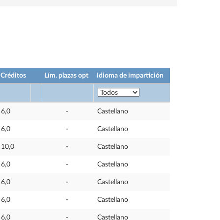
Créditos
Lím. plazas opt
Idioma de impartición
6,0
-
Castellano
6,0
-
Castellano
10,0
-
Castellano
6,0
-
Castellano
6,0
-
Castellano
6,0
-
Castellano
6,0
-
Castellano