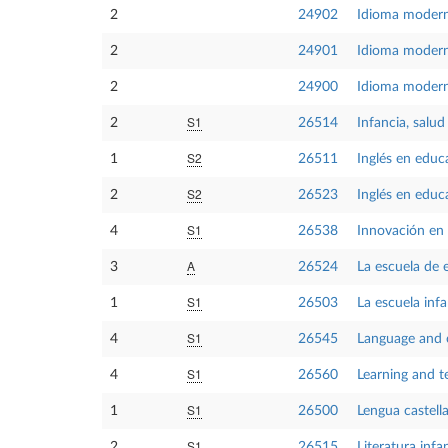
2
24902
Idioma moder
2
24901
Idioma modern
2
24900
Idioma modern
S1
2
26514
Infancia, salud
S2
1
26511
Inglés en educa
S2
2
26523
Inglés en educa
S1
4
26538
Innovación en l
A
3
26524
La escuela de 
S1
1
26503
La escuela inf
S1
4
26545
Language and 
S1
4
26560
Learning and t
S1
1
26500
Lengua castell
S1
2
26515
Literatura infan