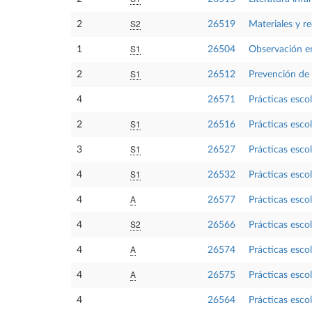
S2
2
26519
Materiales y r
S1
1
26504
Observación en
S1
2
26512
Prevención de l
4
26571
Prácticas esco
S1
2
26516
Prácticas escol
S1
3
26527
Prácticas escol
S1
4
26532
Prácticas escol
A
4
26577
Prácticas escol
S2
4
26566
Prácticas escol
A
4
26574
Prácticas escol
A
4
26575
Prácticas esco
4
26564
Prácticas escol