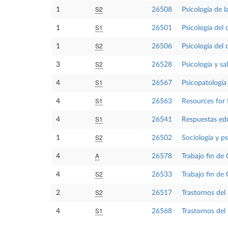
S2
1
26508
Psicología de 
S1
1
26501
Psicología del 
S2
1
26506
Psicología del d
S2
3
26528
Psicología y sa
S1
4
26567
Psicopatología 
S1
4
26563
Resources for 
S1
4
26541
Respuestas edu
S2
1
26502
Sociología y ps
A
4
26578
Trabajo fin de
S2
4
26533
Trabajo fin de
S2
2
26517
Trastornos del 
S1
4
26568
Trastornos del