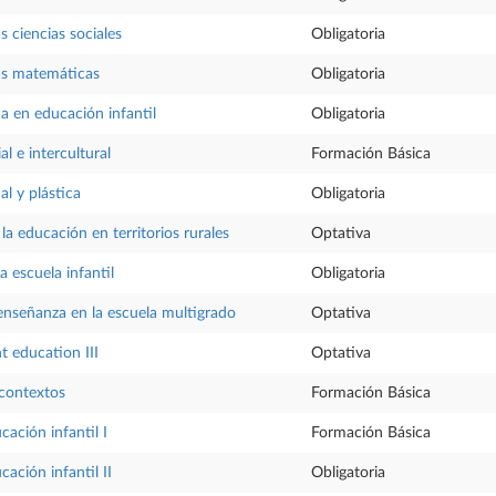
s ciencias sociales
Obligatoria
as matemáticas
Obligatoria
ca en educación infantil
Obligatoria
l e intercultural
Formación Básica
al y plástica
Obligatoria
la educación en territorios rurales
Optativa
a escuela infantil
Obligatoria
enseñanza en la escuela multigrado
Optativa
nt education III
Optativa
 contextos
Formación Básica
ación infantil I
Formación Básica
ación infantil II
Obligatoria