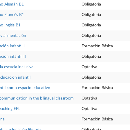
no Alemán B1
Obligatoria
o Francés B1
Obligatoria
o Inglés B1
Obligatoria
 y alimentación
Obligatoria
ción infantil I
Formación Básica
ción infantil II
Obligatoria
a escuela inclusiva
Optativa
educación infantil
Obligatoria
antil como espacio educativo
Formación Básica
communication in the bilingual classroom
Optativa
eaching EFL
Optativa
ana
Formación Básica
til y educación literaria
Obligatoria