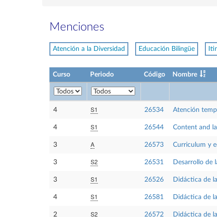
Menciones
Atención a la Diversidad
Educación Bilingüe
It
Curso
Periodo
Código
Nombre
S1
4
26534
Atención temp
S1
4
26544
Content and la
A
3
26573
Curriculum y e
S2
3
26531
Desarrollo de 
S1
3
26526
Didáctica de la
S1
4
26581
Didáctica de la
S2
2
26572
Didáctica de la