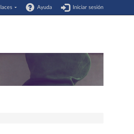
laces
Ayuda
Iniciar sesión