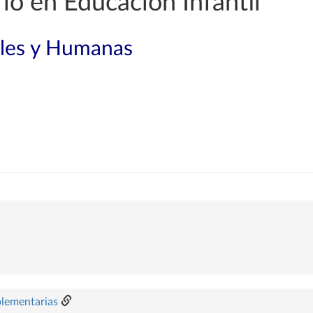
o en Educación Infantil
ales y Humanas
plementarias