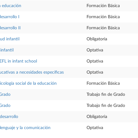
la educación
Formación Básica
desarrollo I
Formación Básica
esarrollo II
Formación Básica
lud infantil
Obligatoria
infantil
Optativa
EFL in infant school
Optativa
cativas a necesidades específicas
Optativa
icología social de la educación
Formación Básica
 Grado
Trabajo fin de Grado
 Grado
Trabajo fin de Grado
desarrollo
Obligatoria
 lenguaje y la comunicación
Optativa