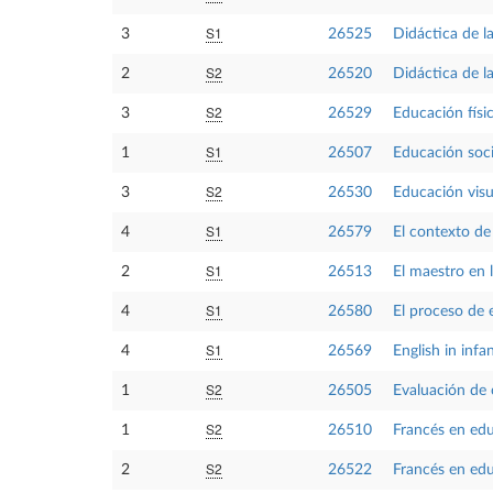
S1
3
26525
Didáctica de la
S2
2
26520
Didáctica de l
S2
3
26529
Educación físi
S1
1
26507
Educación socia
S2
3
26530
Educación visu
S1
4
26579
El contexto de 
S1
2
26513
El maestro en l
S1
4
26580
El proceso de 
S1
4
26569
English in infa
S2
1
26505
Evaluación de
S2
1
26510
Francés en educ
S2
2
26522
Francés en educ