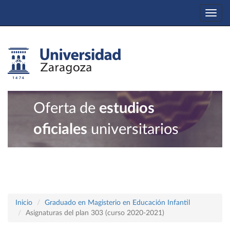
Togg
navi
Oferta de
estudios
oficiales
universitarios
Inicio
Graduado en Magisterio en Educación Infantil
Asignaturas del plan 303 (curso 2020-2021)