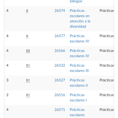
bilingüe
A
4
26574
Prácticas
Prácticas e
escolares en
atención a la
diversidad
A
4
26577
Prácticas
Prácticas e
escolares IV
S2
4
26566
Prácticas
Prácticas e
escolares IV
S1
4
26532
Prácticas
Prácticas e
escolares III
S1
3
26527
Prácticas
Prácticas e
escolares II
S1
2
26516
Prácticas
Prácticas e
escolares I
4
26571
Prácticas
Prácticas e
escolares