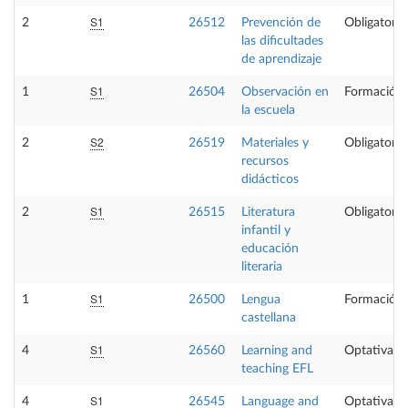
S1
2
26512
Prevención de
Obligatoria
las dificultades
de aprendizaje
S1
1
26504
Observación en
Formación 
la escuela
S2
2
26519
Materiales y
Obligatoria
recursos
didácticos
S1
2
26515
Literatura
Obligatoria
infantil y
educación
literaria
S1
1
26500
Lengua
Formación 
castellana
S1
4
26560
Learning and
Optativa
teaching EFL
S1
4
26545
Language and
Optativa