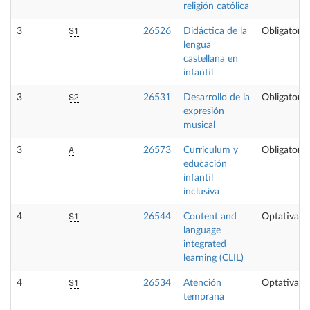
religión católica
S1
3
26526
Didáctica de la
Obligatoria
lengua
castellana en
infantil
S2
3
26531
Desarrollo de la
Obligatoria
expresión
musical
A
3
26573
Curriculum y
Obligatoria
educación
infantil
inclusiva
S1
4
26544
Content and
Optativa
language
integrated
learning (CLIL)
S1
4
26534
Atención
Optativa
temprana