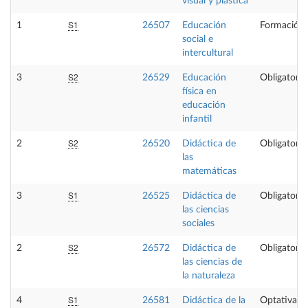
visual y plástica
S1
1
26507
Educación
Formación 
social e
intercultural
S2
3
26529
Educación
Obligatoria
física en
educación
infantil
S2
2
26520
Didáctica de
Obligatoria
las
matemáticas
S1
3
26525
Didáctica de
Obligatoria
las ciencias
sociales
S2
2
26572
Didáctica de
Obligatoria
las ciencias de
la naturaleza
S1
4
26581
Didáctica de la
Optativa