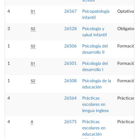
school
S1
4
26567
Psicopatología
Optativa
infantil
S2
3
26528
Psicología y
Obligatoria
salud infantil
S2
1
26506
Psicología del
Formación 
desarrollo II
S1
1
26501
Psicología del
Formación 
desarrollo I
S2
1
26508
Psicología de la
Formación 
educación
4
26564
Prácticas
Prácticas e
escolares en
lengua inglesa
A
4
26575
Prácticas
Prácticas e
escolares en
educación