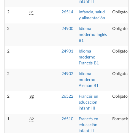
infantil I
S1
2
26514
Infancia, salud
Obligatoria
y alimentación
2
24900
Idioma
Obligatoria
moderno Inglés
B1
2
24901
Idioma
Obligatoria
moderno
Francés B1
2
24902
Idioma
Obligatoria
moderno
Alemán B1
S2
2
26522
Francés en
Obligatoria
educación
infantil II
S2
1
26510
Francés en
Formación 
educación
infantil I