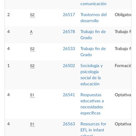
comunicación
S2
2
26517
Trastornos del
Obligatoria
desarrollo
A
4
26578
Trabajo fin de
Trabajo fin
Grado
S2
4
26533
Trabajo fin de
Trabajo fin
Grado
S2
1
26502
Sociología y
Formación 
psicología
social de la
educación
S1
4
26541
Respuestas
Optativa
educativas a
necesidades
específicas
S1
4
26563
Resources for
Optativa
EFL in infant