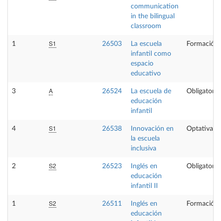
communication
in the bilingual
classroom
S1
1
26503
La escuela
Formación 
infantil como
espacio
educativo
A
3
26524
La escuela de
Obligatoria
educación
infantil
S1
4
26538
Innovación en
Optativa
la escuela
inclusiva
S2
2
26523
Inglés en
Obligatoria
educación
infantil II
S2
1
26511
Inglés en
Formación 
educación