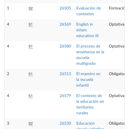
S2
1
26505
Evaluación de
Formación 
contextos
S1
4
26569
English in
Optativa
infant
education III
S1
4
26580
El proceso de
Optativa
enseñanza en la
escuela
multigrado
S1
2
26513
El maestro en
Obligatoria
la escuela
infantil
S1
4
26579
El contexto de
Optativa
la educación en
territorios
rurales
S2
3
26530
Educación
Obligatoria