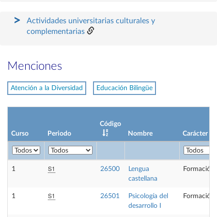
Actividades universitarias culturales y
complementarias
Menciones
Atención a la Diversidad
Educación Bilingüe
Código
Curso
Periodo
Nombre
Carácter
S1
1
26500
Lengua
Formación 
castellana
S1
1
26501
Psicología del
Formación 
desarrollo I