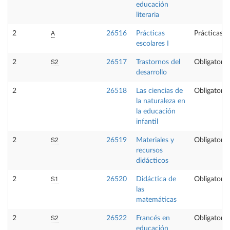
educación
literaria
A
2
26516
Prácticas
Prácticas e
escolares I
S2
2
26517
Trastornos del
Obligatoria
desarrollo
2
26518
Las ciencias de
Obligatoria
la naturaleza en
la educación
infantil
S2
2
26519
Materiales y
Obligatoria
recursos
didácticos
S1
2
26520
Didáctica de
Obligatoria
las
matemáticas
S2
2
26522
Francés en
Obligatoria
educación