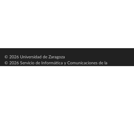
© 2026 Universidad de Zaragoza
© 2026 Servicio de Informática y Comunicaciones de la
Universidad de Zaragoza (
SICUZ
)
Universidad de Zaragoza
C/ Pedro Cerbuna, 12
ES-50009 Zaragoza
España / Spain
Tel: +34 976761000
ciu@unizar.es
Q-5018001-G