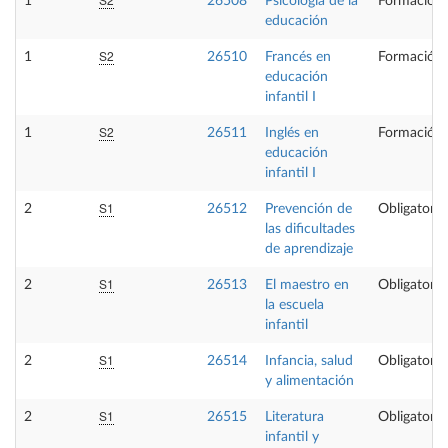
1
26508
Psicología de la
Formación 
educación
S2
1
26510
Francés en
Formación 
educación
infantil I
S2
1
26511
Inglés en
Formación 
educación
infantil I
S1
2
26512
Prevención de
Obligatoria
las dificultades
de aprendizaje
S1
2
26513
El maestro en
Obligatoria
la escuela
infantil
S1
2
26514
Infancia, salud
Obligatoria
y alimentación
S1
2
26515
Literatura
Obligatoria
infantil y