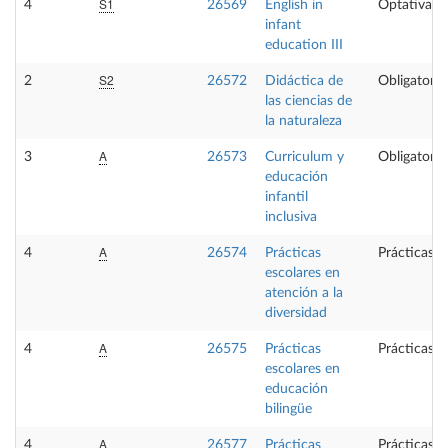
S1
4
26569
English in
Optativa
infant
education III
S2
2
26572
Didáctica de
Obligatoria
las ciencias de
la naturaleza
A
3
26573
Curriculum y
Obligatoria
educación
infantil
inclusiva
A
4
26574
Prácticas
Prácticas e
escolares en
atención a la
diversidad
A
4
26575
Prácticas
Prácticas e
escolares en
educación
bilingüe
A
4
26577
Prácticas
Prácticas e