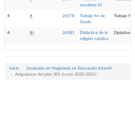
escolares IV
A
4
26578
Trabajo fin de
Trabajo fin
Grado
S1
4
26581
Didáctica de la
Optativa
religión católica
Inicio
Graduado en Magisterio en Educación Infantil
Asignaturas del plan 301 (curso 2020-2021)