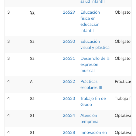
salud infantil
S2
3
26529
Educación
Obligatoria
física en
educación
infantil
S2
3
26530
Educación
Obligatoria
visual y plástica
S2
3
26531
Desarrollo de la
Obligatoria
expresión
musical
A
4
26532
Prácticas
Prácticas e
escolares III
S2
4
26533
Trabajo fin de
Trabajo fin
Grado
S1
4
26534
Atención
Optativa
temprana
S1
4
26538
Innovación en
Optativa