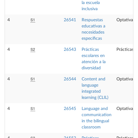
la escuela
inclusiva
S1
4
26541
Respuestas
Optativa
educativas a
necesidades
específicas
S2
4
26543
Prácticas
Prácticas e
escolares en
atención a la
diversidad
S1
4
26544
Content and
Optativa
language
integrated
learning (CLIL)
S1
4
26545
Language and
Optativa
communication
in the bilingual
classroom
S2