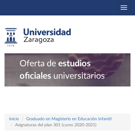
Togg
navi
Oferta de
estudios
oficiales
universitarios
Inicio
Graduado en Magisterio en Educación Infantil
Asignaturas del plan 301 (curso 2020-2021)