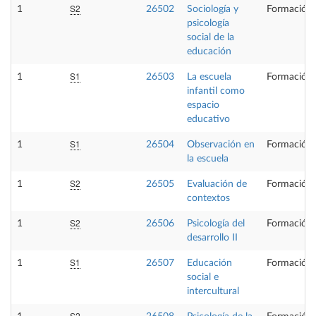
S2
1
26502
Sociología y
Formación 
psicología
social de la
educación
S1
1
26503
La escuela
Formación 
infantil como
espacio
educativo
S1
1
26504
Observación en
Formación 
la escuela
S2
1
26505
Evaluación de
Formación 
contextos
S2
1
26506
Psicología del
Formación 
desarrollo II
S1
1
26507
Educación
Formación 
social e
intercultural
S2