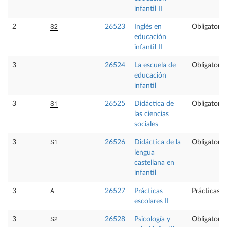
infantil II
S2
2
26523
Inglés en
Obligatoria
educación
infantil II
3
26524
La escuela de
Obligatoria
educación
infantil
S1
3
26525
Didáctica de
Obligatoria
las ciencias
sociales
S1
3
26526
Didáctica de la
Obligatoria
lengua
castellana en
infantil
A
3
26527
Prácticas
Prácticas e
escolares II
S2
3
26528
Psicología y
Obligatoria