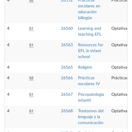
4
26552
Prácticas
Prácticas e
escolares en
educación
bilingüe
S1
4
26560
Learning and
Optativa
teaching EFL
S1
4
26563
Resources for
Optativa
EFL in infant
school
4
26565
Religión
Optativa
S2
4
26566
Prácticas
Prácticas e
escolares IV
S1
4
26567
Psicopatología
Optativa
infantil
S1
4
26568
Trastornos del
Optativa
lenguaje y la
comunicación