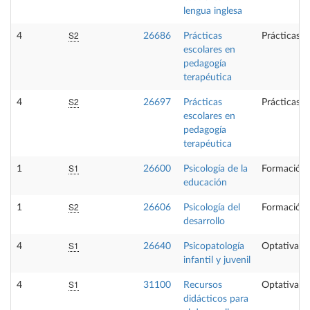
lengua inglesa
S2
4
26686
Prácticas
Prácticas e
escolares en
pedagogía
terapéutica
S2
4
26697
Prácticas
Prácticas e
escolares en
pedagogía
terapéutica
S1
1
26600
Psicología de la
Formación 
educación
S2
1
26606
Psicología del
Formación 
desarrollo
S1
4
26640
Psicopatología
Optativa
infantil y juvenil
S1
4
31100
Recursos
Optativa
didácticos para