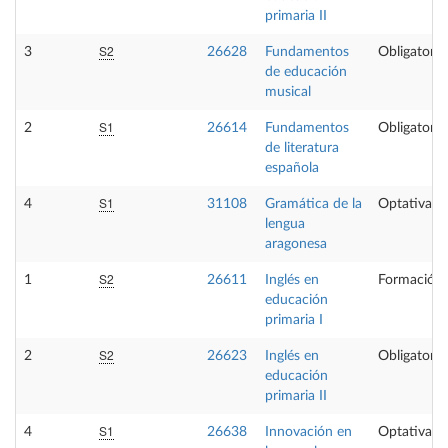
primaria II
S2
3
26628
Fundamentos
Obligatoria
de educación
musical
S1
2
26614
Fundamentos
Obligatoria
de literatura
española
S1
4
31108
Gramática de la
Optativa
lengua
aragonesa
S2
1
26611
Inglés en
Formación 
educación
primaria I
S2
2
26623
Inglés en
Obligatoria
educación
primaria II
S1
4
26638
Innovación en
Optativa