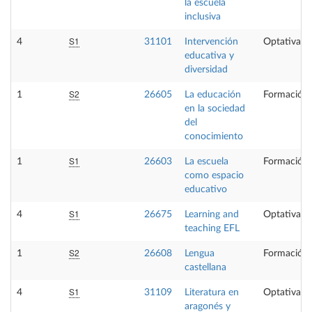
la escuela
inclusiva
S1
4
31101
Intervención
Optativa
educativa y
diversidad
S2
1
26605
La educación
Formación 
en la sociedad
del
conocimiento
S1
1
26603
La escuela
Formación 
como espacio
educativo
S1
4
26675
Learning and
Optativa
teaching EFL
S2
1
26608
Lengua
Formación 
castellana
S1
4
31109
Literatura en
Optativa
aragonés y