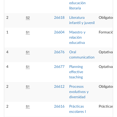
educación
literaria
S2
2
26618
Literatura
Obligatoria
infantil y juvenil
S1
1
26604
Maestro y
Formación 
relación
educativa
S1
4
26676
Oral
Optativa
communication
S1
4
26677
Planning
Optativa
effective
teaching
S1
2
26612
Procesos
Obligatoria
evolutivos y
diversidad
S1
2
26616
Prácticas
Prácticas e
escolares I