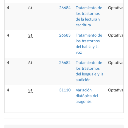
S1
4
26684
Tratamiento de
Optativa
los trastornos
de la lectura y
escritura
S1
4
26683
Tratamiento de
Optativa
los trastornos
del habla y la
voz
S1
4
26682
Tratamiento de
Optativa
los trastornos
del lenguaje y la
audición
S1
4
31110
Variación
Optativa
diatópica del
aragonés