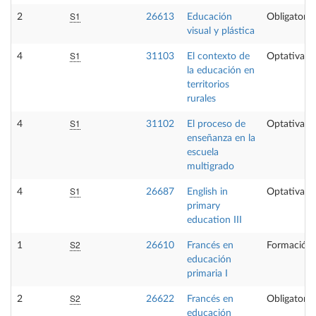
S1
2
26613
Educación
Obligatoria
visual y plástica
S1
4
31103
El contexto de
Optativa
la educación en
territorios
rurales
S1
4
31102
El proceso de
Optativa
enseñanza en la
escuela
multigrado
S1
4
26687
English in
Optativa
primary
education III
S2
1
26610
Francés en
Formación 
educación
primaria I
S2
2
26622
Francés en
Obligatoria
educación