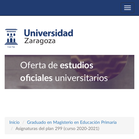
Togg
navi
Oferta de
estudios
oficiales
universitarios
Inicio
Graduado en Magisterio en Educación Primaria
Asignaturas del plan 299 (curso 2020-2021)