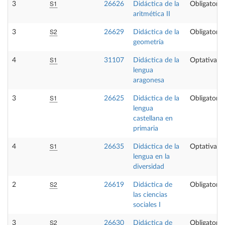
S1
3
26626
Didáctica de la
Obligatoria
aritmética II
S2
3
26629
Didáctica de la
Obligatoria
geometría
S1
4
31107
Didáctica de la
Optativa
lengua
aragonesa
S1
3
26625
Didáctica de la
Obligatoria
lengua
castellana en
primaria
S1
4
26635
Didáctica de la
Optativa
lengua en la
diversidad
S2
2
26619
Didáctica de
Obligatoria
las ciencias
sociales I
S2
3
26630
Didáctica de
Obligatoria