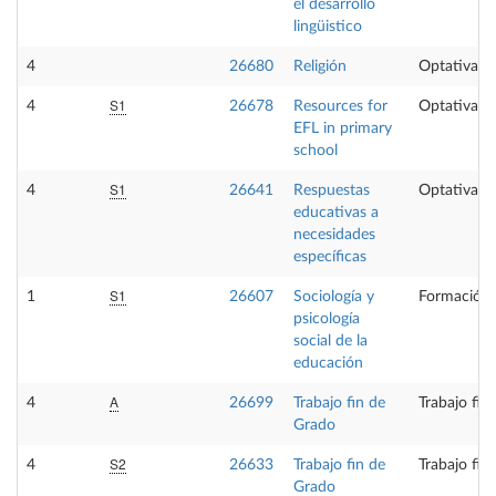
el desarrollo
lingüistico
4
26680
Religión
Optativa
S1
4
26678
Resources for
Optativa
EFL in primary
school
S1
4
26641
Respuestas
Optativa
educativas a
necesidades
específicas
S1
1
26607
Sociología y
Formación 
psicología
social de la
educación
A
4
26699
Trabajo fin de
Trabajo fin
Grado
S2
4
26633
Trabajo fin de
Trabajo fin
Grado