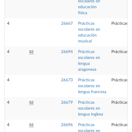
escolares en
educación
física
4
26667
Prácticas
Prácticas e
escolares en
educación
musical
S2
4
26694
Prácticas
Prácticas e
escolares en
lengua
aragonesa
4
26673
Prácticas
Prácticas e
escolares en
lengua francesa
S2
4
26679
Prácticas
Prácticas e
escolares en
lengua inglesa
S2
4
26696
Prácticas
Prácticas e
escolares en