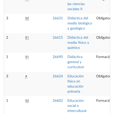
las ciencias
sociales II
S2
3
26631
Didáctica del
Obligatoria
medio biológico
y geológico
S1
2
26615
Didáctica del
Obligatoria
medio físico y
químico
S1
1
26690
Didáctica
Formación 
general y
curriculum
A
3
26624
Educación
Obligatoria
física en
educación
primaria
S2
1
26602
Educación
Formación 
social e
intercultural