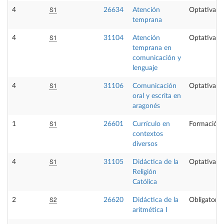
S1
4
26634
Atención
Optativa
temprana
S1
4
31104
Atención
Optativa
temprana en
comunicación y
lenguaje
S1
4
31106
Comunicación
Optativa
oral y escrita en
aragonés
S1
1
26601
Currículo en
Formación 
contextos
diversos
S1
4
31105
Didáctica de la
Optativa
Religión
Católica
S2
2
26620
Didáctica de la
Obligatoria
aritmética I