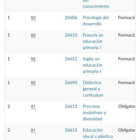
del
conocimiento
S2
1
26606
Psicología del
Formación 
desarrollo
S2
1
26610
Francés en
Formación 
educación
primaria I
S2
1
26611
Inglés en
Formación 
educación
primaria I
S2
1
26690
Didáctica
Formación 
general y
curriculum
S1
2
26612
Procesos
Obligatoria
evolutivos y
diversidad
S1
2
26613
Educación
Obligatoria
visual y plástica