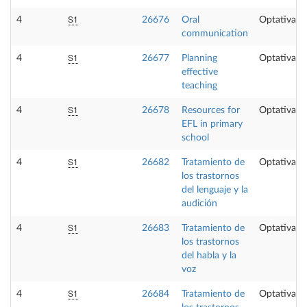
S1
4
26676
Oral
Optativa
communication
S1
4
26677
Planning
Optativa
effective
teaching
S1
4
26678
Resources for
Optativa
EFL in primary
school
S1
4
26682
Tratamiento de
Optativa
los trastornos
del lenguaje y la
audición
S1
4
26683
Tratamiento de
Optativa
los trastornos
del habla y la
voz
S1
4
26684
Tratamiento de
Optativa