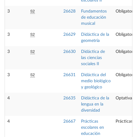
escolares II
S2
3
26628
Fundamentos
Obligatoria
de educación
musical
S2
3
26629
Didáctica de la
Obligatoria
geometría
S2
3
26630
Didáctica de
Obligatoria
las ciencias
sociales II
S2
3
26631
Didáctica del
Obligatoria
medio biológico
y geológico
4
26635
Didáctica de la
Optativa
lengua en la
diversidad
4
26667
Prácticas
Prácticas e
escolares en
educación