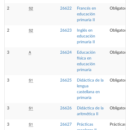
S2
2
26622
Francés en
Obligatoria
educación
primaria II
S2
2
26623
Inglés en
Obligatoria
educación
primaria II
A
3
26624
Educación
Obligatoria
física en
educación
primaria
S1
3
26625
Didáctica de la
Obligatoria
lengua
castellana en
primaria
S1
3
26626
Didáctica de la
Obligatoria
aritmética II
S1
3
26627
Prácticas
Prácticas e