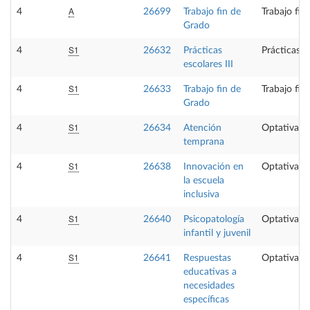
A
4
26699
Trabajo fin de
Trabajo fin
Grado
S1
4
26632
Prácticas
Prácticas e
escolares III
S1
4
26633
Trabajo fin de
Trabajo fin
Grado
S1
4
26634
Atención
Optativa
temprana
S1
4
26638
Innovación en
Optativa
la escuela
inclusiva
S1
4
26640
Psicopatología
Optativa
infantil y juvenil
S1
4
26641
Respuestas
Optativa
educativas a
necesidades
específicas