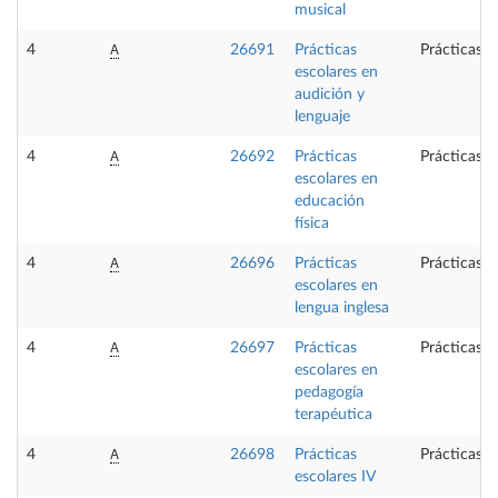
musical
A
4
26691
Prácticas
Prácticas e
escolares en
audición y
lenguaje
A
4
26692
Prácticas
Prácticas e
escolares en
educación
física
A
4
26696
Prácticas
Prácticas e
escolares en
lengua inglesa
A
4
26697
Prácticas
Prácticas e
escolares en
pedagogía
terapéutica
A
4
26698
Prácticas
Prácticas e
escolares IV