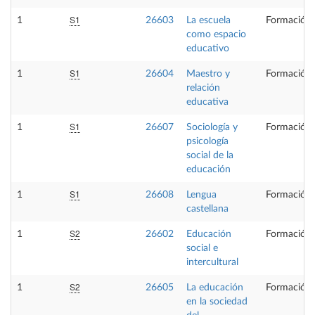
S1
1
26603
La escuela
Formación 
como espacio
educativo
S1
1
26604
Maestro y
Formación 
relación
educativa
S1
1
26607
Sociología y
Formación 
psicología
social de la
educación
S1
1
26608
Lengua
Formación 
castellana
S2
1
26602
Educación
Formación 
social e
intercultural
S2
1
26605
La educación
Formación 
en la sociedad