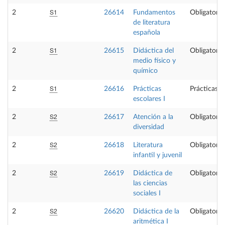
S1
2
26614
Fundamentos
Obligatoria
de literatura
española
S1
2
26615
Didáctica del
Obligatoria
medio físico y
químico
S1
2
26616
Prácticas
Prácticas e
escolares I
S2
2
26617
Atención a la
Obligatoria
diversidad
S2
2
26618
Literatura
Obligatoria
infantil y juvenil
S2
2
26619
Didáctica de
Obligatoria
las ciencias
sociales I
S2
2
26620
Didáctica de la
Obligatoria
aritmética I