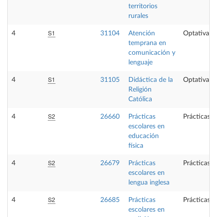
territorios
rurales
S1
4
31104
Atención
Optativa
temprana en
comunicación y
lenguaje
S1
4
31105
Didáctica de la
Optativa
Religión
Católica
S2
4
26660
Prácticas
Prácticas e
escolares en
educación
física
S2
4
26679
Prácticas
Prácticas e
escolares en
lengua inglesa
S2
4
26685
Prácticas
Prácticas e
escolares en