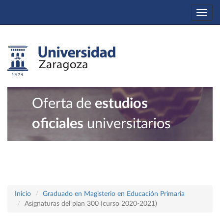
Togg
navi
Oferta de
estudios
oficiales
universitarios
Inicio
Graduado en Magisterio en Educación Primaria
Asignaturas del plan 300 (curso 2020-2021)