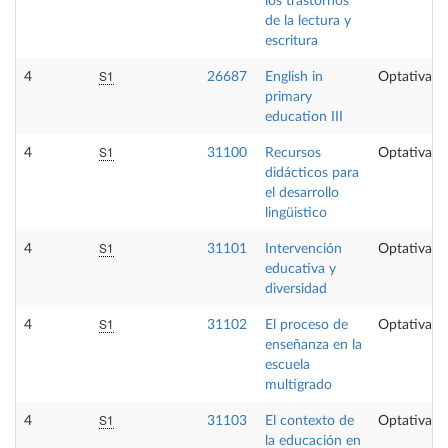
los trastornos
de la lectura y
escritura
S1
4
26687
English in
Optativa
primary
education III
S1
4
31100
Recursos
Optativa
didácticos para
el desarrollo
lingüistico
S1
4
31101
Intervención
Optativa
educativa y
diversidad
S1
4
31102
El proceso de
Optativa
enseñanza en la
escuela
multigrado
S1
4
31103
El contexto de
Optativa
la educación en