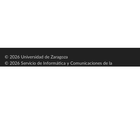
© 2026 Universidad de Zaragoza
© 2026 Servicio de Informática y Comunicaciones de la
Universidad de Zaragoza (
SICUZ
)
Universidad de Zaragoza
C/ Pedro Cerbuna, 12
ES-50009 Zaragoza
España / Spain
Tel: +34 976761000
ciu@unizar.es
Q-5018001-G
Servido por nodo: estudios