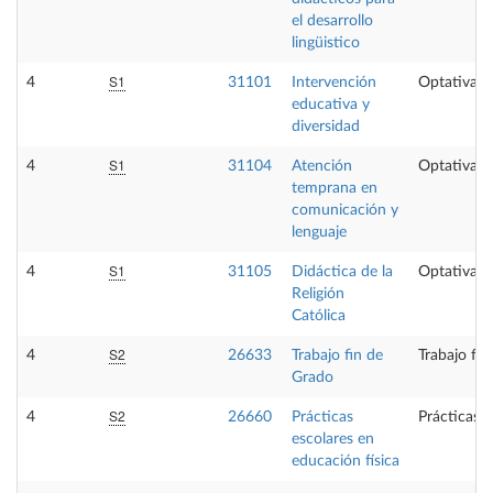
el desarrollo
lingüistico
S1
4
31101
Intervención
Optativa
educativa y
diversidad
S1
4
31104
Atención
Optativa
temprana en
comunicación y
lenguaje
S1
4
31105
Didáctica de la
Optativa
Religión
Católica
S2
4
26633
Trabajo fin de
Trabajo fi
Grado
S2
4
26660
Prácticas
Prácticas 
escolares en
educación física