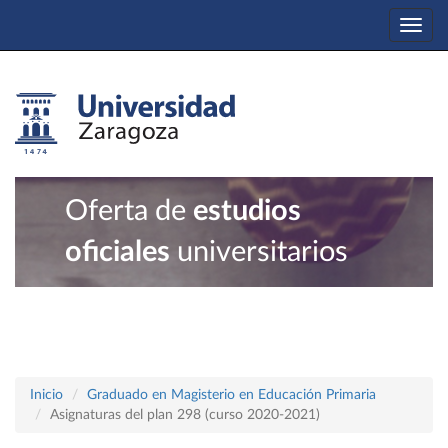
Togg
navi
Oferta de
estudios
oficiales
universitarios
Inicio
Graduado en Magisterio en Educación Primaria
Asignaturas del plan 298 (curso 2020-2021)