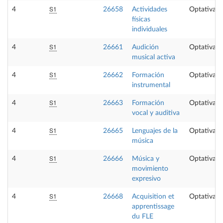
S1
4
26658
Actividades
Optativa
físicas
individuales
S1
4
26661
Audición
Optativa
musical activa
S1
4
26662
Formación
Optativa
instrumental
S1
4
26663
Formación
Optativa
vocal y auditiva
S1
4
26665
Lenguajes de la
Optativa
música
S1
4
26666
Música y
Optativa
movimiento
expresivo
S1
4
26668
Acquisition et
Optativa
apprentissage
du FLE