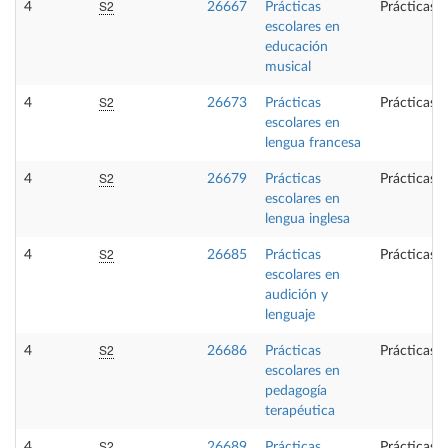
S2
4
26667
Prácticas
Prácticas 
escolares en
educación
musical
S2
4
26673
Prácticas
Prácticas 
escolares en
lengua francesa
S2
4
26679
Prácticas
Prácticas 
escolares en
lengua inglesa
S2
4
26685
Prácticas
Prácticas 
escolares en
audición y
lenguaje
S2
4
26686
Prácticas
Prácticas 
escolares en
pedagogía
terapéutica
S2
4
26689
Prácticas
Prácticas 