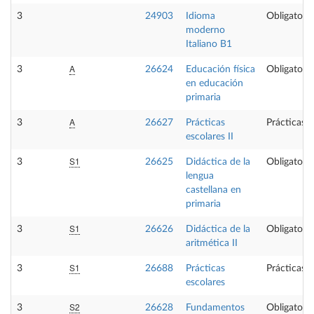
3
24903
Idioma
Obligatoria
moderno
Italiano B1
A
3
26624
Educación física
Obligatoria
en educación
primaria
A
3
26627
Prácticas
Prácticas 
escolares II
S1
3
26625
Didáctica de la
Obligatoria
lengua
castellana en
primaria
S1
3
26626
Didáctica de la
Obligatoria
aritmética II
S1
3
26688
Prácticas
Prácticas 
escolares
S2
3
26628
Fundamentos
Obligatoria