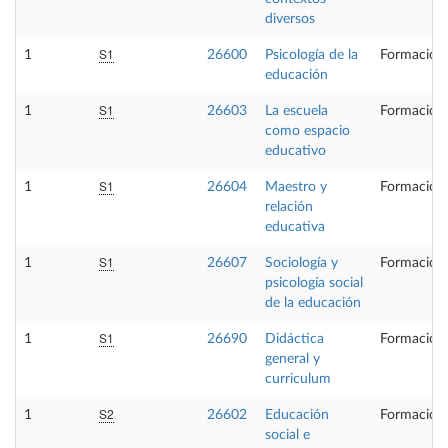
diversos
S1
1
26600
Psicología de la
Formación 
educación
S1
1
26603
La escuela
Formación 
como espacio
educativo
S1
1
26604
Maestro y
Formación 
relación
educativa
S1
1
26607
Sociología y
Formación 
psicología social
de la educación
S1
1
26690
Didáctica
Formación 
general y
curriculum
S2
1
26602
Educación
Formación 
social e