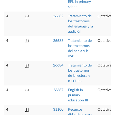
EFL in primary
school
S1
4
26682
Tratamiento de
Optativa
los trastornos
del lenguaje y la
audición
S1
4
26683
Tratamiento de
Optativa
los trastornos
del habla y la
voz
S1
4
26684
Tratamiento de
Optativa
los trastornos
de la lectura y
escritura
S1
4
26687
English in
Optativa
primary
education III
S1
4
31100
Recursos
Optativa
didácticos para