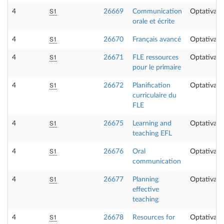
S1
4
26669
Communication
Optativa
orale et écrite
S1
4
26670
Français avancé
Optativa
S1
4
26671
FLE ressources
Optativa
pour le primaire
S1
4
26672
Planification
Optativa
curriculaire du
FLE
S1
4
26675
Learning and
Optativa
teaching EFL
S1
4
26676
Oral
Optativa
communication
S1
4
26677
Planning
Optativa
effective
teaching
S1
4
26678
Resources for
Optativa