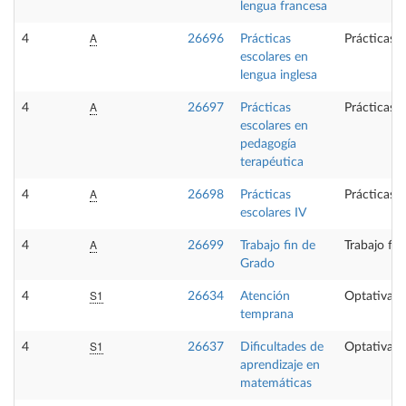
lengua francesa
A
4
26696
Prácticas
Prácticas 
escolares en
lengua inglesa
A
4
26697
Prácticas
Prácticas 
escolares en
pedagogía
terapéutica
A
4
26698
Prácticas
Prácticas 
escolares IV
A
4
26699
Trabajo fin de
Trabajo fi
Grado
S1
4
26634
Atención
Optativa
temprana
S1
4
26637
Dificultades de
Optativa
aprendizaje en
matemáticas