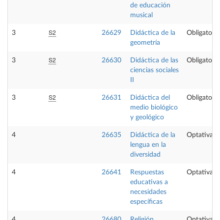
de educación
musical
S2
3
26629
Didáctica de la
Obligatoria
geometría
S2
3
26630
Didáctica de las
Obligatoria
ciencias sociales
II
S2
3
26631
Didáctica del
Obligatoria
medio biológico
y geológico
4
26635
Didáctica de la
Optativa
lengua en la
diversidad
4
26641
Respuestas
Optativa
educativas a
necesidades
específicas
4
26680
Religión
Optativa