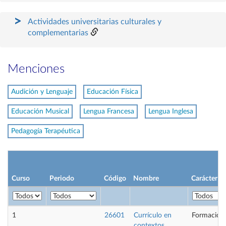
Actividades universitarias culturales y
complementarias
Menciones
Audición y Lenguaje
Educación Física
Educación Musical
Lengua Francesa
Lengua Inglesa
Pedagogía Terapéutica
Curso
Periodo
Código
Nombre
Carácter
1
26601
Currículo en
Formación 
contextos