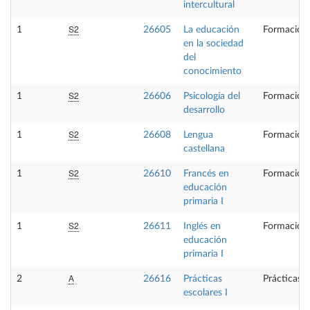
intercultural
S2
1
26605
La educación
Formación 
en la sociedad
del
conocimiento
S2
1
26606
Psicología del
Formación 
desarrollo
S2
1
26608
Lengua
Formación 
castellana
S2
1
26610
Francés en
Formación 
educación
primaria I
S2
1
26611
Inglés en
Formación 
educación
primaria I
A
2
26616
Prácticas
Prácticas 
escolares I