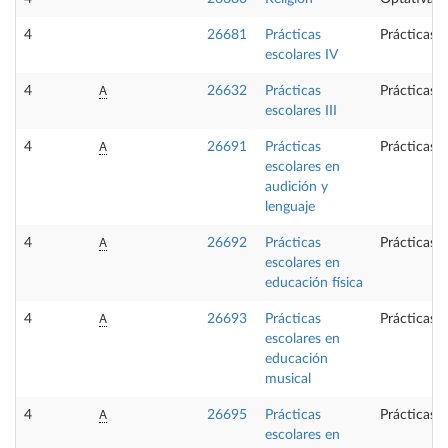
4
26681
Prácticas
Prácticas 
escolares IV
A
4
26632
Prácticas
Prácticas 
escolares III
A
4
26691
Prácticas
Prácticas 
escolares en
audición y
lenguaje
A
4
26692
Prácticas
Prácticas 
escolares en
educación física
A
4
26693
Prácticas
Prácticas 
escolares en
educación
musical
A
4
26695
Prácticas
Prácticas 
escolares en