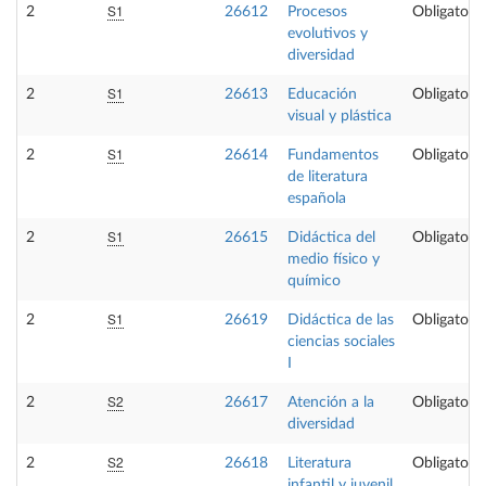
S1
2
26612
Procesos
Obligatoria
evolutivos y
diversidad
S1
2
26613
Educación
Obligatoria
visual y plástica
S1
2
26614
Fundamentos
Obligatoria
de literatura
española
S1
2
26615
Didáctica del
Obligatoria
medio físico y
químico
S1
2
26619
Didáctica de las
Obligatoria
ciencias sociales
I
S2
2
26617
Atención a la
Obligatoria
diversidad
S2
2
26618
Literatura
Obligatoria
infantil y juvenil