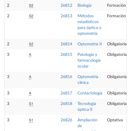
S2
2
26812
Biología
Formación Bá
S2
2
26813
Métodos
Formación Bá
estadísticos
para óptica y
optometría
S2
2
26814
Optometría II
Obligatoria
A
3
26815
Patología y
Obligatoria
farmacología
ocular
A
3
26816
Optometría
Obligatoria
clínica
A
3
26817
Contactología
Obligatoria
S1
3
26818
Tecnología
Obligatoria
óptica II
S1
3
26826
Ampliación
Optativa
de