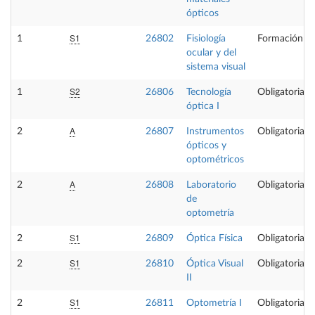
ópticos
S1
1
26802
Fisiología
Formación Bá
ocular y del
sistema visual
S2
1
26806
Tecnología
Obligatoria
óptica I
A
2
26807
Instrumentos
Obligatoria
ópticos y
optométricos
A
2
26808
Laboratorio
Obligatoria
de
optometría
S1
2
26809
Óptica Física
Obligatoria
S1
2
26810
Óptica Visual
Obligatoria
II
S1
2
26811
Optometría I
Obligatoria