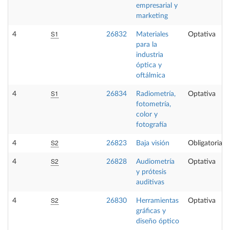
empresarial y
marketing
S1
4
26832
Materiales
Optativa
para la
industria
óptica y
oftálmica
S1
4
26834
Radiometría,
Optativa
fotometría,
color y
fotografía
S2
4
26823
Baja visión
Obligatoria
S2
4
26828
Audiometría
Optativa
y prótesis
auditivas
S2
4
26830
Herramientas
Optativa
gráficas y
diseño óptico