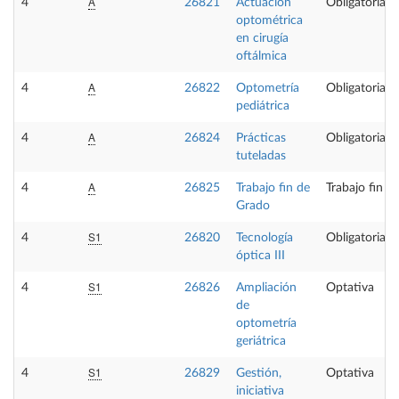
A
4
26821
Actuación
Obligatoria
optométrica
en cirugía
oftálmica
A
4
26822
Optometría
Obligatoria
pediátrica
A
4
26824
Prácticas
Obligatoria
tuteladas
A
4
26825
Trabajo fin de
Trabajo fin d
Grado
S1
4
26820
Tecnología
Obligatoria
óptica III
S1
4
26826
Ampliación
Optativa
de
optometría
geriátrica
S1
4
26829
Gestión,
Optativa
iniciativa