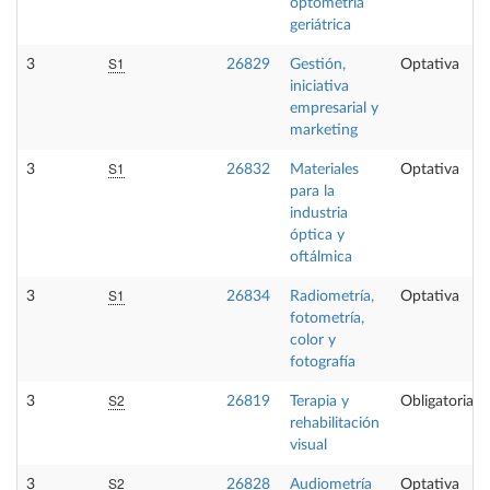
optometría
geriátrica
S1
3
26829
Gestión,
Optativa
iniciativa
empresarial y
marketing
S1
3
26832
Materiales
Optativa
para la
industria
óptica y
oftálmica
S1
3
26834
Radiometría,
Optativa
fotometría,
color y
fotografía
S2
3
26819
Terapia y
Obligatoria
rehabilitación
visual
S2
3
26828
Audiometría
Optativa