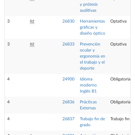
y prótesis
auditivas
S2
3
26830
Herramientas
Optativa
gráficas y
diseño óptico
S2
3
26833
Prevención
Optativa
ocular y
ergonomía en
el trabajo y el
deporte
4
24900
Idioma
Obligatoria
moderno
Inglés B1
4
26836
Prácticas
Obligatoria
Externas
4
26837
Trabajo fin de
Trabajo fin d
grado