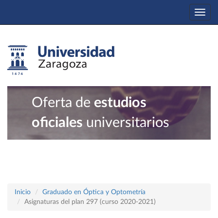
Togg
navi
Oferta de
estudios
oficiales
universitarios
Inicio
Graduado en Óptica y Optometría
Asignaturas del plan 297 (curso 2020-2021)