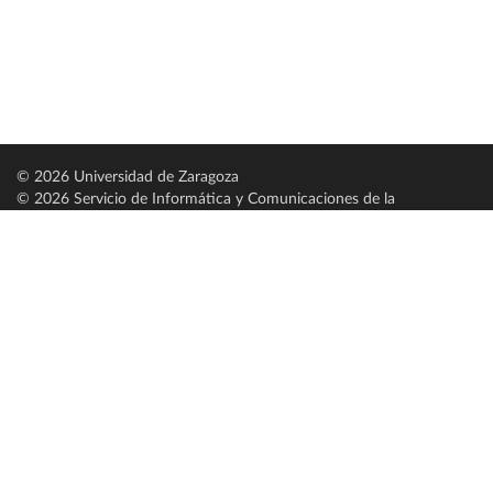
© 2026 Universidad de Zaragoza
© 2026 Servicio de Informática y Comunicaciones de la
Universidad de Zaragoza (
SICUZ
)
Universidad de Zaragoza
C/ Pedro Cerbuna, 12
ES-50009 Zaragoza
España / Spain
Tel: +34 976761000
ciu@unizar.es
Q-5018001-G
Servido por nodo: estudios