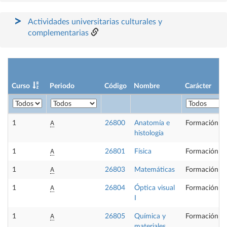
Actividades universitarias culturales y
complementarias
Curso
Periodo
Código
Nombre
Carácter
A
1
26800
Anatomía e
Formación Bá
histología
A
1
26801
Física
Formación Bá
A
1
26803
Matemáticas
Formación Bá
A
1
26804
Óptica visual
Formación Bá
I
A
1
26805
Química y
Formación Bá
materiales