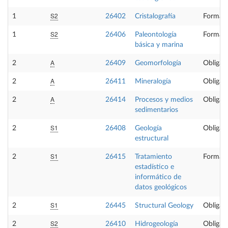
S2
1
26402
Cristalografía
Formaci
S2
1
26406
Paleontología
Formaci
básica y marina
A
2
26409
Geomorfología
Obligato
A
2
26411
Mineralogía
Obligato
A
2
26414
Procesos y medios
Obligato
sedimentarios
S1
2
26408
Geología
Obligato
estructural
S1
2
26415
Tratamiento
Formaci
estadístico e
informático de
datos geológicos
S1
2
26445
Structural Geology
Obligato
S2
2
26410
Hidrogeología
Obligato