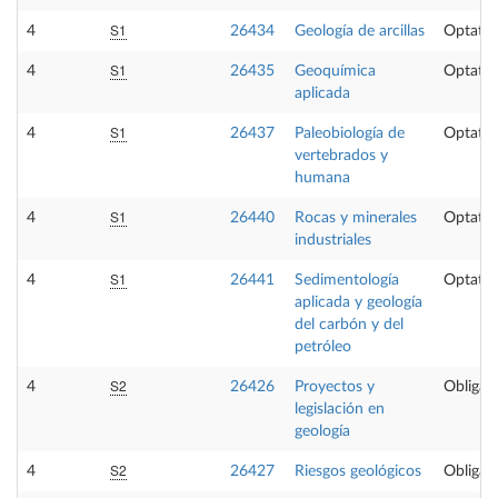
S1
4
26434
Geología de arcillas
Optativ
S1
4
26435
Geoquímica
Optativ
aplicada
S1
4
26437
Paleobiología de
Optativ
vertebrados y
humana
S1
4
26440
Rocas y minerales
Optativ
industriales
S1
4
26441
Sedimentología
Optativ
aplicada y geología
del carbón y del
petróleo
S2
4
26426
Proyectos y
Obligato
legislación en
geología
S2
4
26427
Riesgos geológicos
Obligato