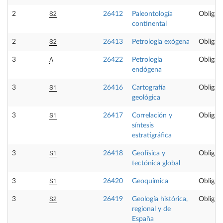
S2
2
26412
Paleontología
Obligato
continental
S2
2
26413
Petrología exógena
Obligato
A
3
26422
Petrología
Obligato
endógena
S1
3
26416
Cartografía
Obligato
geológica
S1
3
26417
Correlación y
Obligato
síntesis
estratigráfica
S1
3
26418
Geofísica y
Obligato
tectónica global
S1
3
26420
Geoquímica
Obligato
S2
3
26419
Geología histórica,
Obligato
regional y de
España