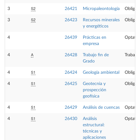
S2
3
26421
Micropaleontología
Obligato
S2
3
26423
Recursos minerales
Obligato
y energéticos
4
26439
Prácticas en
Optativ
empresa
A
4
26428
Trabajo fin de
Trabajo
Grado
S1
4
26424
Geología ambiental
Obligato
S1
4
26425
Geotecnia y
Obligato
prospección
geofísica
S1
4
26429
Análisis de cuencas
Optativ
S1
4
26430
Análisis
Optativ
estructural:
técnicas y
aplicaciones