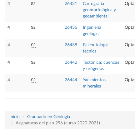
S2
4
26431
Cartografía
Optativ
geomorfológica y
geoambiental
S2
4
26436
Ingeniería
Optativ
geológica
S2
4
26438
Paleontología
Optativ
técnica
S2
4
26442
Tectónica: cuencas
Optativ
y orógenos
S2
4
26444
Yacimientos
Optativ
minerales
Inicio
Graduado en Geología
Asignaturas del plan 296 (curso 2020-2021)