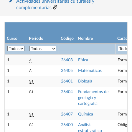
Actividades universitarias culturales y
complementarias
Curso
Periodo
Código
Nombre
Carácte
A
1
26403
Física
Formaci
A
1
26405
Matemáticas
Formaci
S1
1
26401
Biología
Formaci
S1
1
26404
Fundamentos de
Formaci
geología y
cartografía
S1
1
26407
Química
Formaci
S2
1
26400
Análisis
Obligato
estratigráfico