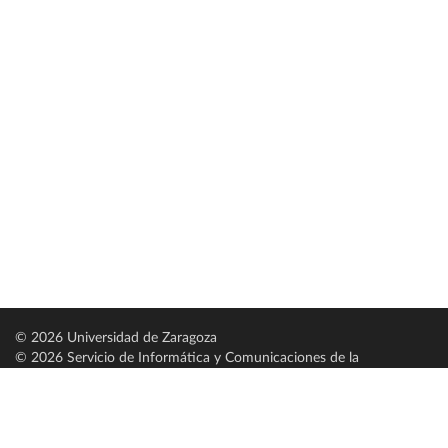
© 2026 Universidad de Zaragoza
© 2026 Servicio de Informática y Comunicaciones de la
Universidad de Zaragoza (
SICUZ
)
Universidad de Zaragoza
C/ Pedro Cerbuna, 12
ES-50009 Zaragoza