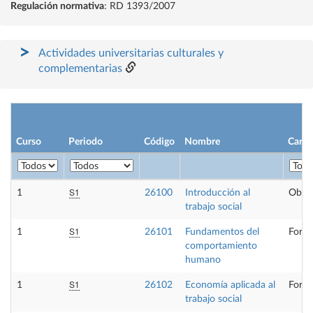
Regulación normativa
: RD 1393/2007
Actividades universitarias culturales y
complementarias
Curso
Periodo
Código
Nombre
Carác
S1
1
26100
Introducción al
Oblig
trabajo social
S1
1
26101
Fundamentos del
Forma
comportamiento
humano
S1
1
26102
Economía aplicada al
Forma
trabajo social