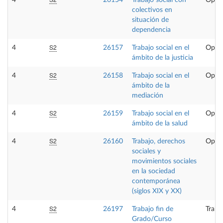
4
26154
Trabajo social con
Optat
colectivos en
situación de
dependencia
S2
4
26157
Trabajo social en el
Optat
ámbito de la justicia
S2
4
26158
Trabajo social en el
Optat
ámbito de la
mediación
S2
4
26159
Trabajo social en el
Optat
ámbito de la salud
S2
4
26160
Trabajo, derechos
Optat
sociales y
movimientos sociales
en la sociedad
contemporánea
(siglos XIX y XX)
S2
4
26197
Trabajo fin de
Traba
Grado/Curso