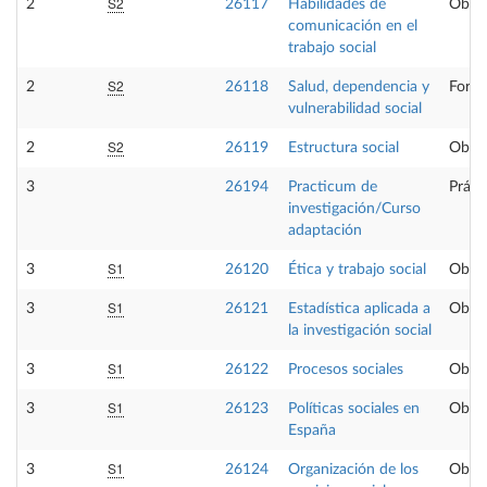
S2
2
26117
Habilidades de
Oblig
comunicación en el
trabajo social
S2
2
26118
Salud, dependencia y
Forma
vulnerabilidad social
S2
2
26119
Estructura social
Oblig
3
26194
Practicum de
Práct
investigación/Curso
adaptación
S1
3
26120
Ética y trabajo social
Oblig
S1
3
26121
Estadística aplicada a
Oblig
la investigación social
S1
3
26122
Procesos sociales
Oblig
S1
3
26123
Políticas sociales en
Oblig
España
S1
3
26124
Organización de los
Oblig