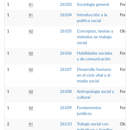
S1
1
26103
Sociología general
Forma
S1
1
26104
Introducción a la
Forma
política social
S2
1
26105
Conceptos, teorías y
Oblig
métodos en trabajo
social
S2
1
26106
Habilidades sociales
Forma
y de comunicación
S2
1
26107
Desarrollo humano
Forma
en el ciclo vital y el
medio social
S2
1
26108
Antropología social y
Forma
cultural
S2
1
26109
Fundamentos
Forma
jurídicos
S1
2
26110
Trabajo social con
Oblig