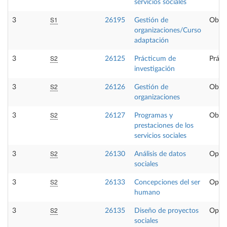
servicios sociales
S1
3
26195
Gestión de
Oblig
organizaciones/Curso
adaptación
S2
3
26125
Prácticum de
Práct
investigación
S2
3
26126
Gestión de
Oblig
organizaciones
S2
3
26127
Programas y
Oblig
prestaciones de los
servicios sociales
S2
3
26130
Análisis de datos
Optat
sociales
S2
3
26133
Concepciones del ser
Optat
humano
S2
3
26135
Diseño de proyectos
Optat
sociales