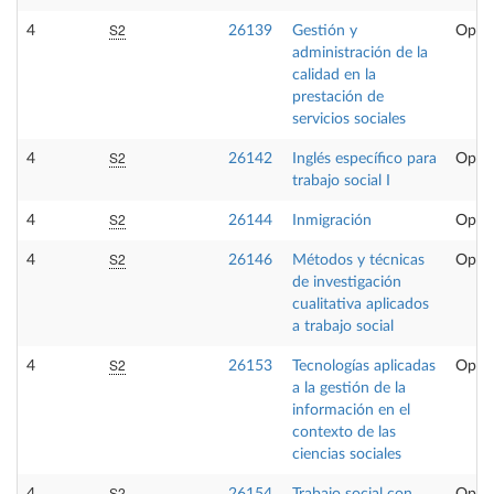
S2
4
26139
Gestión y
Optat
administración de la
calidad en la
prestación de
servicios sociales
S2
4
26142
Inglés específico para
Optat
trabajo social I
S2
4
26144
Inmigración
Optat
S2
4
26146
Métodos y técnicas
Optat
de investigación
cualitativa aplicados
a trabajo social
S2
4
26153
Tecnologías aplicadas
Optat
a la gestión de la
información en el
contexto de las
ciencias sociales
S2