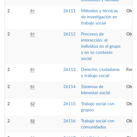
individuos y familias
S1
2
26111
Métodos y técnicas
Oblig
de investigación en
trabajo social
S1
2
26112
Procesos de
Oblig
interacción: el
individuo en el grupo
y en su contexto
social
S1
2
26113
Derecho, ciudadanía
Forma
y trabajo social
S1
2
26114
Sistemas de
Oblig
bienestar social
S2
2
26115
Trabajo social con
Oblig
grupos
S2
2
26116
Trabajo social con
Oblig
comunidades