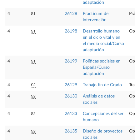
adaptación
S1
4
26128
Practicum de
Práct
intervención
S1
4
26198
Desarrollo humano
Optat
en el ciclo vital y en
el medio social/Curso
adaptación
S1
4
26199
Políticas sociales en
Optat
España/Curso
adaptación
S2
4
26129
Trabajo fin de Grado
Traba
S2
4
26130
Análisis de datos
Optat
sociales
S2
4
26133
Concepciones del ser
Optat
humano
S2
4
26135
Diseño de proyectos
Optat
sociales