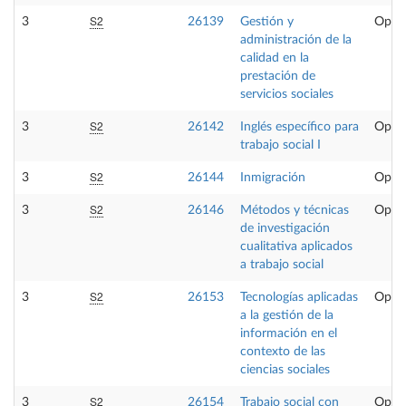
S2
3
26139
Gestión y
Optat
administración de la
calidad en la
prestación de
servicios sociales
S2
3
26142
Inglés específico para
Optat
trabajo social I
S2
3
26144
Inmigración
Optat
S2
3
26146
Métodos y técnicas
Optat
de investigación
cualitativa aplicados
a trabajo social
S2
3
26153
Tecnologías aplicadas
Optat
a la gestión de la
información en el
contexto de las
ciencias sociales
S2
3
26154
Trabajo social con
Optat