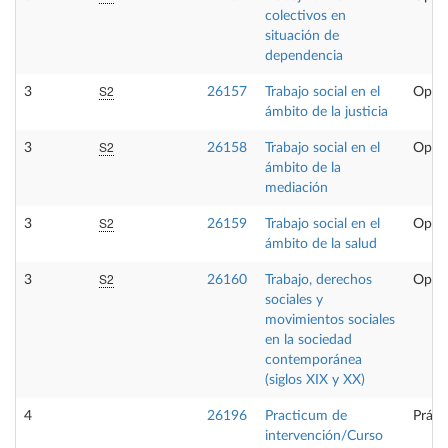
colectivos en
situación de
dependencia
S2
3
26157
Trabajo social en el
Optat
ámbito de la justicia
S2
3
26158
Trabajo social en el
Optat
ámbito de la
mediación
S2
3
26159
Trabajo social en el
Optat
ámbito de la salud
S2
3
26160
Trabajo, derechos
Optat
sociales y
movimientos sociales
en la sociedad
contemporánea
(siglos XIX y XX)
4
26196
Practicum de
Práct
intervención/Curso