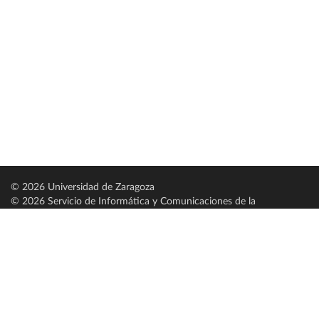
© 2026 Universidad de Zaragoza
© 2026 Servicio de Informática y Comunicaciones de la
Universidad de Zaragoza (
SICUZ
)
Universidad de Zaragoza
C/ Pedro Cerbuna, 12
ES-50009 Zaragoza
España / Spain
Tel: +34 976761000
ciu@unizar.es
Q-5018001-G