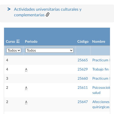
Actividades universitarias culturales y
complementarias
Curso
Periodo
Código
Nombre
4
25665
Practicum II
A
4
25629
Trabajo fin d
3
25660
Practicum I
A
2
25611
Psicosociologí
salud
A
2
25647
Afecciones m
quirúrgicas