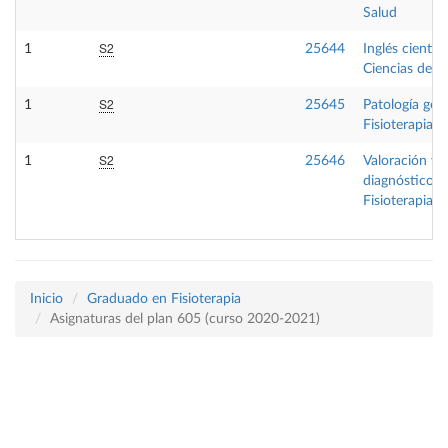
Salud
S2
1
25644
Inglés científ
Ciencias de la
S2
1
25645
Patología gen
Fisioterapia
S2
1
25646
Valoración y
diagnóstico e
Fisioterapia I
Inicio
Graduado en Fisioterapia
Asignaturas del plan 605 (curso 2020-2021)