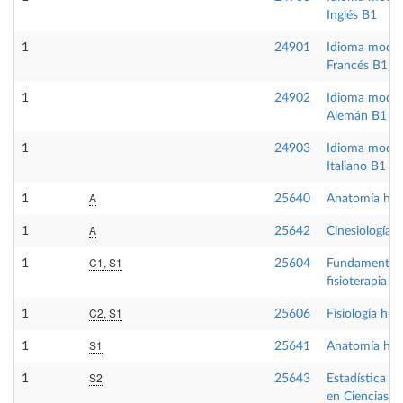
Inglés B1
1
24901
Idioma mode
Francés B1
1
24902
Idioma mode
Alemán B1
1
24903
Idioma mode
Italiano B1
A
1
25640
Anatomía hu
A
1
25642
Cinesiología
C1, S1
1
25604
Fundamentos
fisioterapia
C2, S1
1
25606
Fisiología hu
S1
1
25641
Anatomía hum
S2
1
25643
Estadística ap
en Ciencias de