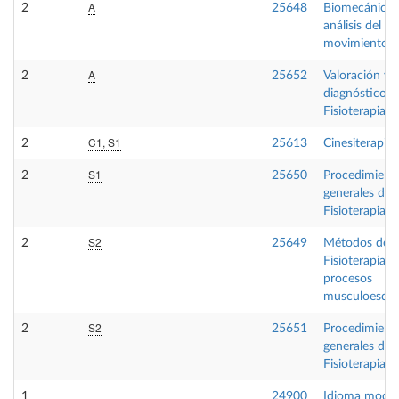
A
2
25648
Biomecánica 
análisis del
movimiento
A
2
25652
Valoración y
diagnóstico e
Fisioterapia II
C1, S1
2
25613
Cinesiterapia
S1
2
25650
Procedimient
generales de
Fisioterapia I
S2
2
25649
Métodos de
Fisioterapia e
procesos
musculoesque
S2
2
25651
Procedimient
generales de
Fisioterapia II
1
24900
Idioma mode