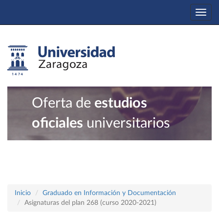
Togg
navi
Oferta de
estudios
oficiales
universitarios
Inicio
Graduado en Información y Documentación
Asignaturas del plan 268 (curso 2020-2021)