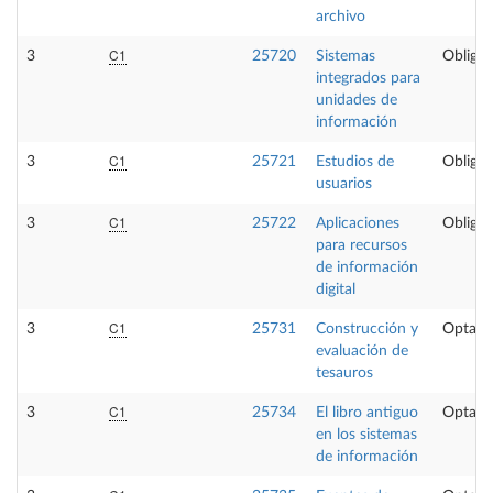
archivo
C1
3
25720
Sistemas
Obligat
integrados para
unidades de
información
C1
3
25721
Estudios de
Obligat
usuarios
C1
3
25722
Aplicaciones
Obligat
para recursos
de información
digital
C1
3
25731
Construcción y
Optati
evaluación de
tesauros
C1
3
25734
El libro antiguo
Optati
en los sistemas
de información