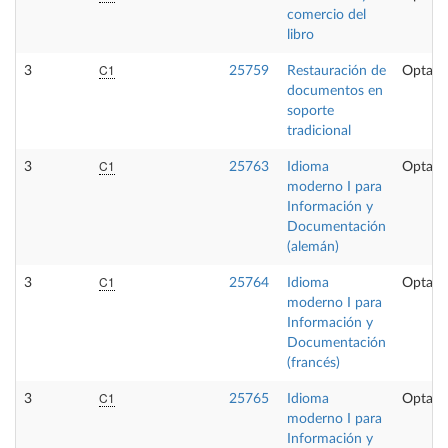
comercio del
libro
C1
3
25759
Restauración de
Optati
documentos en
soporte
tradicional
C1
3
25763
Idioma
Optati
moderno I para
Información y
Documentación
(alemán)
C1
3
25764
Idioma
Optati
moderno I para
Información y
Documentación
(francés)
C1
3
25765
Idioma
Optati
moderno I para
Información y