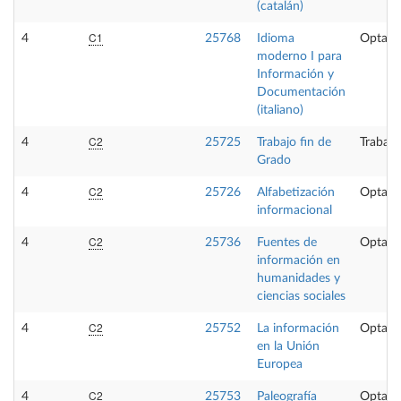
(catalán)
C1
4
25768
Idioma
Optati
moderno I para
Información y
Documentación
(italiano)
C2
4
25725
Trabajo fin de
Trabajo
Grado
C2
4
25726
Alfabetización
Optati
informacional
C2
4
25736
Fuentes de
Optati
información en
humanidades y
ciencias sociales
C2
4
25752
La información
Optati
en la Unión
Europea
C2
4
25753
Paleografía
Optati