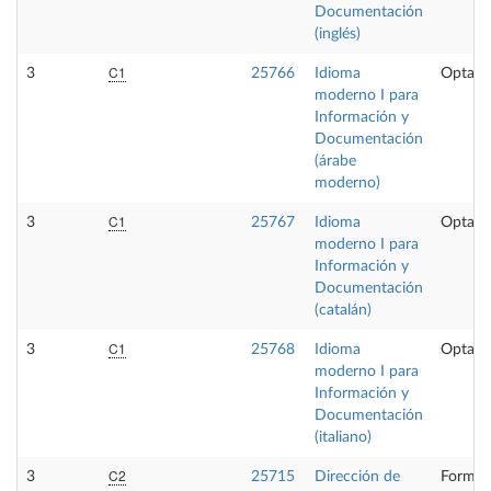
Documentación
(inglés)
C1
3
25766
Idioma
Optati
moderno I para
Información y
Documentación
(árabe
moderno)
C1
3
25767
Idioma
Optati
moderno I para
Información y
Documentación
(catalán)
C1
3
25768
Idioma
Optati
moderno I para
Información y
Documentación
(italiano)
C2
3
25715
Dirección de
Formac