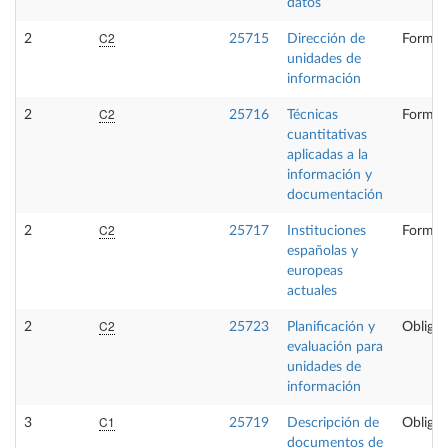
datos
C2
2
25715
Dirección de
Formac
unidades de
información
C2
2
25716
Técnicas
Formac
cuantitativas
aplicadas a la
información y
documentación
C2
2
25717
Instituciones
Formac
españolas y
europeas
actuales
C2
2
25723
Planificación y
Obligat
evaluación para
unidades de
información
C1
3
25719
Descripción de
Obligat
documentos de