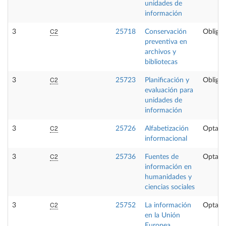
unidades de
información
C2
3
25718
Conservación
Obligat
preventiva en
archivos y
bibliotecas
C2
3
25723
Planificación y
Obligat
evaluación para
unidades de
información
C2
3
25726
Alfabetización
Optati
informacional
C2
3
25736
Fuentes de
Optati
información en
humanidades y
ciencias sociales
C2
3
25752
La información
Optati
en la Unión
Europea