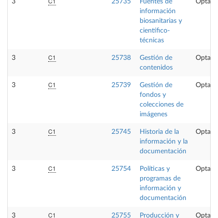
C1
3
25735
Fuentes de
Optati
información
biosanitarias y
científico-
técnicas
C1
3
25738
Gestión de
Optati
contenidos
C1
3
25739
Gestión de
Optati
fondos y
colecciones de
imágenes
C1
3
25745
Historia de la
Optati
información y la
documentación
C1
3
25754
Políticas y
Optati
programas de
información y
documentación
C1
3
25755
Producción y
Optati