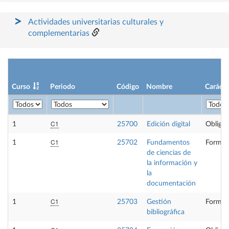
Actividades universitarias culturales y
complementarias
Curso
Periodo
Código
Nombre
Carácte
C1
1
25700
Edición digital
Obligat
C1
1
25702
Fundamentos
Formac
de ciencias de
la información y
la
documentación
C1
1
25703
Gestión
Formac
bibliográfica