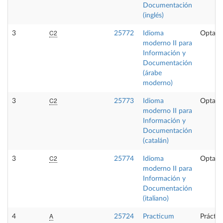
Documentación
(inglés)
C2
3
25772
Idioma
Optati
moderno II para
Información y
Documentación
(árabe
moderno)
C2
3
25773
Idioma
Optati
moderno II para
Información y
Documentación
(catalán)
C2
3
25774
Idioma
Optati
moderno II para
Información y
Documentación
(italiano)
A
4
25724
Practicum
Práctic