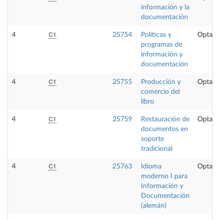
información y la
documentación
C1
4
25754
Políticas y
Optati
programas de
información y
documentación
C1
4
25755
Producción y
Optati
comercio del
libro
C1
4
25759
Restauración de
Optati
documentos en
soporte
tradicional
C1
4
25763
Idioma
Optati
moderno I para
Información y
Documentación
(alemán)