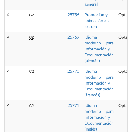
general
C2
4
25756
Promoción y
Optati
animación a la
lectura
C2
4
25769
Idioma
Optati
moderno II para
Información y
Documentación
(alemán)
C2
4
25770
Idioma
Optati
moderno II para
Información y
Documentación
(francés)
C2
4
25771
Idioma
Optati
moderno II para
Información y
Documentación
(inglés)