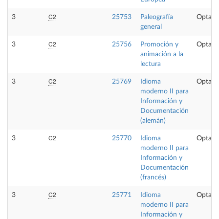
C2
3
25753
Paleografía
Optati
general
C2
3
25756
Promoción y
Optati
animación a la
lectura
C2
3
25769
Idioma
Optati
moderno II para
Información y
Documentación
(alemán)
C2
3
25770
Idioma
Optati
moderno II para
Información y
Documentación
(francés)
C2
3
25771
Idioma
Optati
moderno II para
Información y