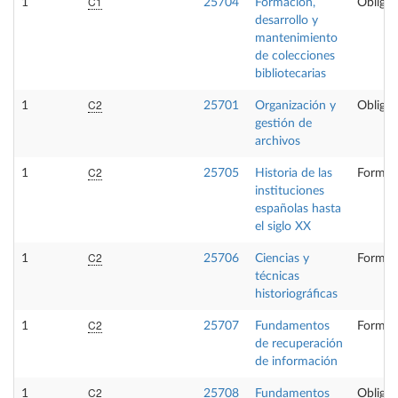
C1
1
25704
Formación,
Obligat
desarrollo y
mantenimiento
de colecciones
bibliotecarias
C2
1
25701
Organización y
Obligat
gestión de
archivos
C2
1
25705
Historia de las
Formac
instituciones
españolas hasta
el siglo XX
C2
1
25706
Ciencias y
Formac
técnicas
historiográficas
C2
1
25707
Fundamentos
Formac
de recuperación
de información
C2
1
25708
Fundamentos
Obligat