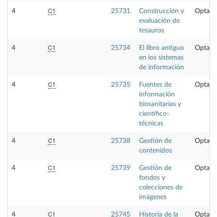
C1
4
25731
Construcción y
Optati
evaluación de
tesauros
C1
4
25734
El libro antiguo
Optati
en los sistemas
de información
C1
4
25735
Fuentes de
Optati
información
biosanitarias y
científico-
técnicas
C1
4
25738
Gestión de
Optati
contenidos
C1
4
25739
Gestión de
Optati
fondos y
colecciones de
imágenes
C1
4
25745
Historia de la
Optati