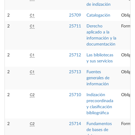
de indización
C1
2
25709
Catalogación
Obligat
C1
2
25711
Derecho
Formac
aplicado a la
información y la
documentación
C1
2
25712
Las bibliotecas
Obligat
y sus servicios
C1
2
25713
Fuentes
Obligat
generales de
información
C2
2
25710
Indización
Obligat
precoordinada
y clasificación
bibliográfica
C2
2
25714
Fundamentos
Formac
de bases de