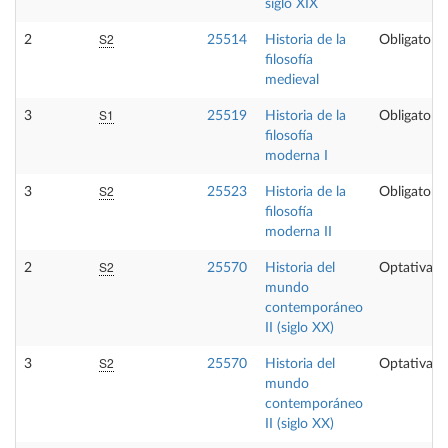
siglo XIX
S2
2
25514
Historia de la
Obligatoria
filosofía
medieval
S1
3
25519
Historia de la
Obligatoria
filosofía
moderna I
S2
3
25523
Historia de la
Obligatoria
filosofía
moderna II
S2
2
25570
Historia del
Optativa
mundo
contemporáneo
II (siglo XX)
S2
3
25570
Historia del
Optativa
mundo
contemporáneo
II (siglo XX)