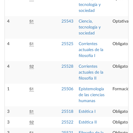
tecnología y
sociedad
S1
4
25543
Ciencia,
Optativa
tecnología y
sociedad
S1
4
25525
Corrientes
Obligatoria
actuales de la
filosofía I
S2
4
25528
Corrientes
Obligatoria
actuales de la
filosofía II
S1
1
25506
Epistemología
Formación 
de las ciencias
humanas
S1
3
25518
Estética I
Obligatoria
S2
3
25522
Estética II
Obligatoria
S1