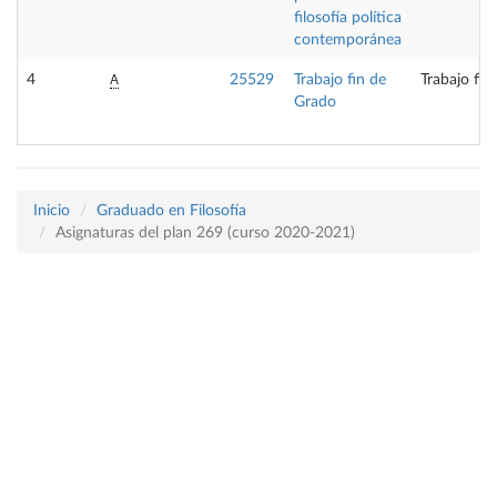
filosofía política
contemporánea
A
4
25529
Trabajo fin de
Trabajo fin
Grado
Inicio
Graduado en Filosofía
Asignaturas del plan 269 (curso 2020-2021)