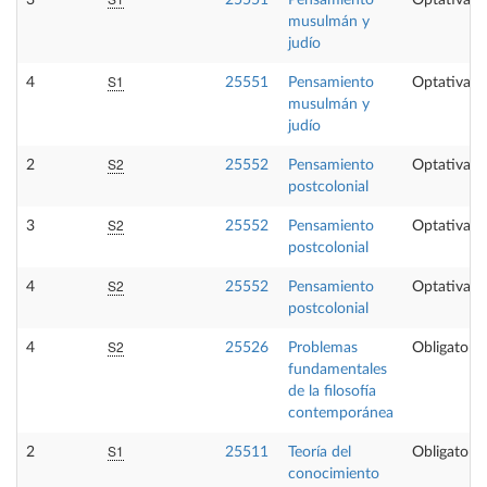
3
25551
Pensamiento
Optativa
musulmán y
judío
S1
4
25551
Pensamiento
Optativa
musulmán y
judío
S2
2
25552
Pensamiento
Optativa
postcolonial
S2
3
25552
Pensamiento
Optativa
postcolonial
S2
4
25552
Pensamiento
Optativa
postcolonial
S2
4
25526
Problemas
Obligatoria
fundamentales
de la filosofía
contemporánea
S1
2
25511
Teoría del
Obligatoria
conocimiento