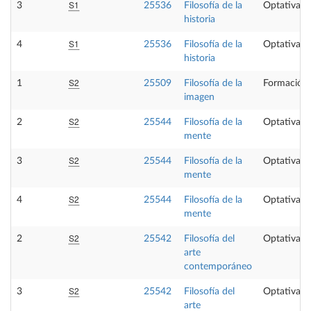
S1
3
25536
Filosofía de la
Optativa
historia
S1
4
25536
Filosofía de la
Optativa
historia
S2
1
25509
Filosofía de la
Formación 
imagen
S2
2
25544
Filosofía de la
Optativa
mente
S2
3
25544
Filosofía de la
Optativa
mente
S2
4
25544
Filosofía de la
Optativa
mente
S2
2
25542
Filosofía del
Optativa
arte
contemporáneo
S2
3
25542
Filosofía del
Optativa
arte