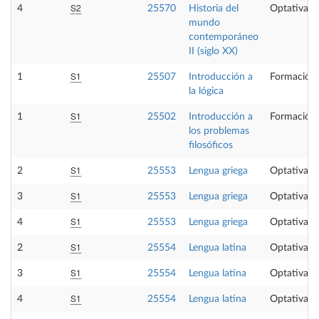
S2
4
25570
Historia del
Optativa
mundo
contemporáneo
II (siglo XX)
S1
1
25507
Introducción a
Formación 
la lógica
S1
1
25502
Introducción a
Formación 
los problemas
filosóficos
S1
2
25553
Lengua griega
Optativa
S1
3
25553
Lengua griega
Optativa
S1
4
25553
Lengua griega
Optativa
S1
2
25554
Lengua latina
Optativa
S1
3
25554
Lengua latina
Optativa
S1
4
25554
Lengua latina
Optativa