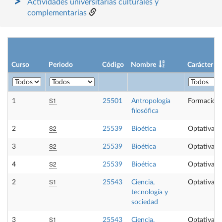
Actividades universitarias culturales y
complementarias
Curso
Periodo
Código
Nombre
Carácter
S1
1
25501
Antropología
Formación 
filosófica
S2
2
25539
Bioética
Optativa
S2
3
25539
Bioética
Optativa
S2
4
25539
Bioética
Optativa
S1
2
25543
Ciencia,
Optativa
tecnología y
sociedad
S1
3
25543
Ciencia,
Optativa