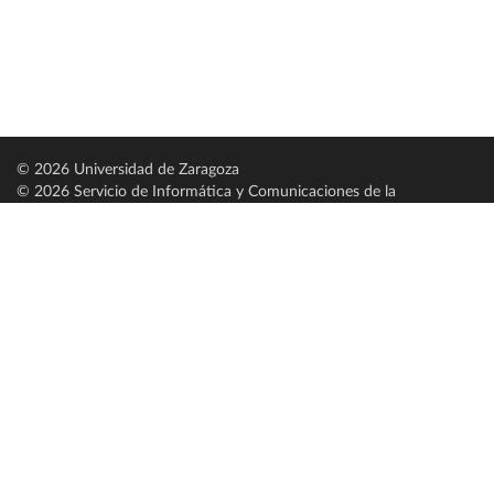
© 2026 Universidad de Zaragoza
© 2026 Servicio de Informática y Comunicaciones de la
Universidad de Zaragoza (
SICUZ
)
Universidad de Zaragoza
C/ Pedro Cerbuna, 12
ES-50009 Zaragoza
España / Spain
Tel: +34 976761000
ciu@unizar.es
Q-5018001-G
Servido por nodo: estudios