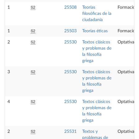
S2
1
25508
Teorías
Formación 
filosóficas de la
ciudadanía
S2
1
25503
Teorías éticas
Formación 
S2
2
25530
Textos clásicos
Optativa
y problemas de
la filosofía
griega
S2
3
25530
Textos clásicos
Optativa
y problemas de
la filosofía
griega
S2
4
25530
Textos clásicos
Optativa
y problemas de
la filosofía
griega
S2
2
25531
Textos y
Optativa
problemas de