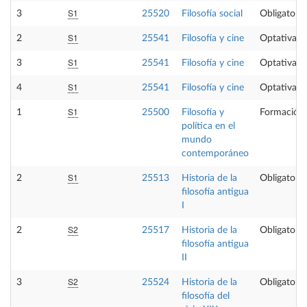
S1
3
25520
Filosofía social
Obligatoria
S1
2
25541
Filosofía y cine
Optativa
S1
3
25541
Filosofía y cine
Optativa
S1
4
25541
Filosofía y cine
Optativa
S1
1
25500
Filosofía y
Formación 
política en el
mundo
contemporáneo
S1
2
25513
Historia de la
Obligatoria
filosofía antigua
I
S2
2
25517
Historia de la
Obligatoria
filosofía antigua
II
S2
3
25524
Historia de la
Obligatoria
filosofía del