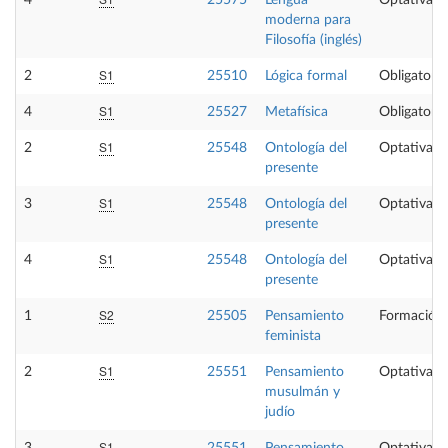
4
25575
Lengua
Optativa
moderna para
Filosofía (inglés)
S1
2
25510
Lógica formal
Obligatoria
S1
4
25527
Metafísica
Obligatoria
S1
2
25548
Ontología del
Optativa
presente
S1
3
25548
Ontología del
Optativa
presente
S1
4
25548
Ontología del
Optativa
presente
S2
1
25505
Pensamiento
Formación 
feminista
S1
2
25551
Pensamiento
Optativa
musulmán y
judío
S1