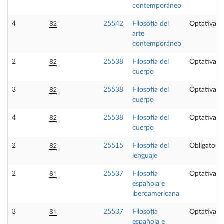
contemporáneo
S2
4
25542
Filosofía del
Optativa
arte
contemporáneo
S2
2
25538
Filosofía del
Optativa
cuerpo
S2
3
25538
Filosofía del
Optativa
cuerpo
S2
4
25538
Filosofía del
Optativa
cuerpo
S2
2
25515
Filosofía del
Obligatoria
lenguaje
S1
2
25537
Filosofía
Optativa
española e
iberoamericana
S1
3
25537
Filosofía
Optativa
española e