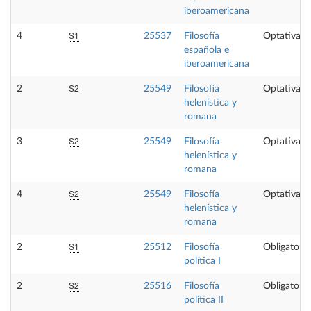
iberoamericana
S1
4
25537
Filosofía
Optativa
española e
iberoamericana
S2
2
25549
Filosofía
Optativa
helenística y
romana
S2
3
25549
Filosofía
Optativa
helenística y
romana
S2
4
25549
Filosofía
Optativa
helenística y
romana
S1
2
25512
Filosofía
Obligatoria
política I
S2
2
25516
Filosofía
Obligatoria
política II