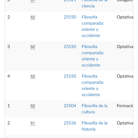
3
25521
Filosofia de la
Obligatoria
ciencia
S2
2
25550
Filosofía
Optativa
comparada:
oriente y
occidente
S2
3
25550
Filosofía
Optativa
comparada:
oriente y
occidente
S2
4
25550
Filosofía
Optativa
comparada:
oriente y
occidente
S2
1
25504
Filosofía de la
Formación 
cultura
S1
2
25536
Filosofía de la
Optativa
historia