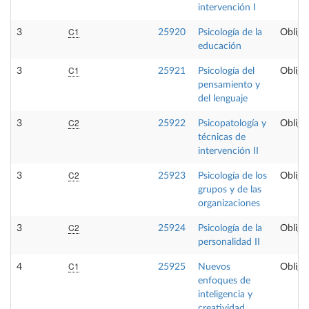
intervención I
C1
3
25920
Psicología de la
Obliga
educación
C1
3
25921
Psicología del
Obliga
pensamiento y
del lenguaje
C2
3
25922
Psicopatología y
Obliga
técnicas de
intervención II
C2
3
25923
Psicología de los
Obliga
grupos y de las
organizaciones
C2
3
25924
Psicología de la
Obliga
personalidad II
C1
4
25925
Nuevos
Obliga
enfoques de
inteligencia y
creatividad