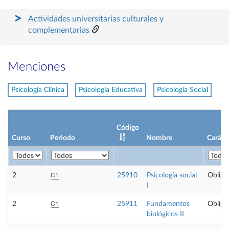
Actividades universitarias culturales y
complementarias
Menciones
Psicología Clínica
Psicología Educativa
Psicología Social
Código
Curso
Periodo
Nombre
Caráct
C1
2
25910
Psicología social
Obliga
I
C1
2
25911
Fundamentos
Obliga
biológicos II