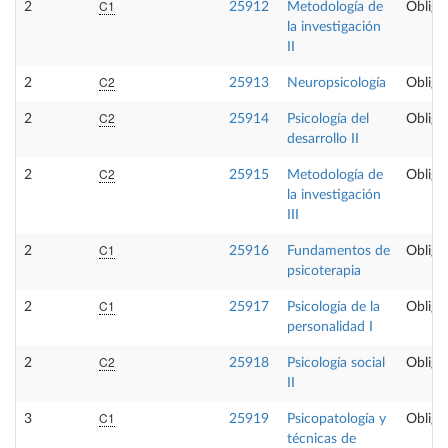
C1
2
25912
Metodología de
Obliga
la investigación
II
C2
2
25913
Neuropsicología
Obliga
C2
2
25914
Psicología del
Obliga
desarrollo II
C2
2
25915
Metodología de
Obliga
la investigación
III
C1
2
25916
Fundamentos de
Obliga
psicoterapia
C1
2
25917
Psicología de la
Obliga
personalidad I
C2
2
25918
Psicología social
Obliga
II
C1
3
25919
Psicopatología y
Obliga
técnicas de