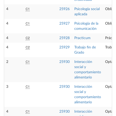
C1
4
25926
Psicología social
Obliga
aplicada
C1
4
25927
Psicología de la
Obliga
comunicación
C2
4
25928
Practicum
Prácti
C2
4
25929
Trabajo fin de
Trabaj
Grado
C1
2
25930
Interacción
Optati
social y
comportamiento
alimentario
C1
3
25930
Interacción
Optati
social y
comportamiento
alimentario
C1
4
25930
Interacción
Optati