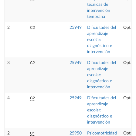
técnicas de
intervención
temprana
C2
2
25949
Dificultades del
Optati
aprendizaje
escolar:
diagnóstico e
intervención
C2
3
25949
Dificultades del
Optati
aprendizaje
escolar:
diagnóstico e
intervención
C2
4
25949
Dificultades del
Optati
aprendizaje
escolar:
diagnóstico e
intervención
C1
2
25950
Psicomotricidad
Optati