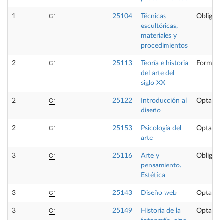
C1
1
25104
Técnicas
Obligat
escultóricas,
materiales y
procedimientos
C1
2
25113
Teoría e historia
Formaci
del arte del
siglo XX
C1
2
25122
Introducción al
Optativ
diseño
C1
2
25153
Psicología del
Optativ
arte
C1
3
25116
Arte y
Obligat
pensamiento.
Estética
C1
3
25143
Diseño web
Optativ
C1
3
25149
Historia de la
Optativ