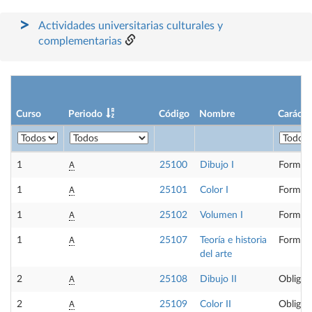
Actividades universitarias culturales y
complementarias
Curso
Periodo
Código
Nombre
Carácte
A
1
25100
Dibujo I
Formaci
A
1
25101
Color I
Formaci
A
1
25102
Volumen I
Formaci
A
1
25107
Teoría e historia
Formaci
del arte
A
2
25108
Dibujo II
Obligat
A
2
25109
Color II
Obligat