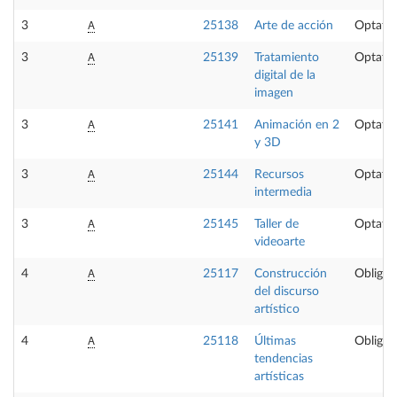
A
3
25138
Arte de acción
Optativ
A
3
25139
Tratamiento
Optativ
digital de la
imagen
A
3
25141
Animación en 2
Optativ
y 3D
A
3
25144
Recursos
Optativ
intermedia
A
3
25145
Taller de
Optativ
videoarte
A
4
25117
Construcción
Obligat
del discurso
artístico
A
4
25118
Últimas
Obligat
tendencias
artísticas