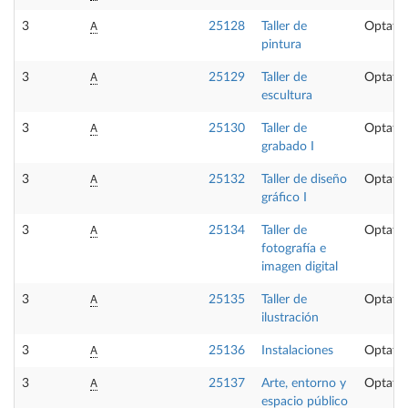
A
3
25128
Taller de
Optativ
pintura
A
3
25129
Taller de
Optativ
escultura
A
3
25130
Taller de
Optativ
grabado I
A
3
25132
Taller de diseño
Optativ
gráfico I
A
3
25134
Taller de
Optativ
fotografía e
imagen digital
A
3
25135
Taller de
Optativ
ilustración
A
3
25136
Instalaciones
Optativ
A
3
25137
Arte, entorno y
Optativ
espacio público