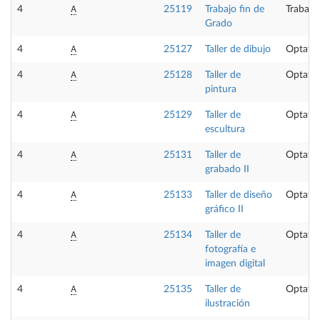
A
4
25119
Trabajo fin de
Trabajo
Grado
A
4
25127
Taller de dibujo
Optativ
A
4
25128
Taller de
Optativ
pintura
A
4
25129
Taller de
Optativ
escultura
A
4
25131
Taller de
Optativ
grabado II
A
4
25133
Taller de diseño
Optativ
gráfico II
A
4
25134
Taller de
Optativ
fotografía e
imagen digital
A
4
25135
Taller de
Optativ
ilustración