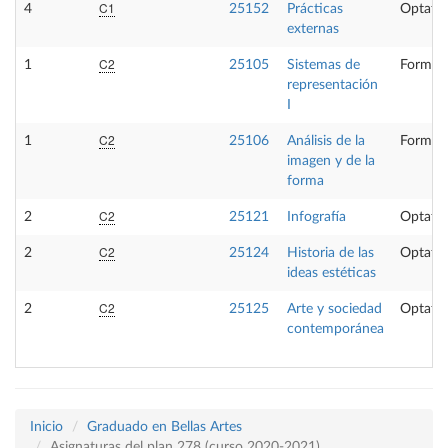
C1
4
25152
Prácticas
Optativ
externas
C2
1
25105
Sistemas de
Formaci
representación
I
C2
1
25106
Análisis de la
Formaci
imagen y de la
forma
C2
2
25121
Infografía
Optativ
C2
2
25124
Historia de las
Optativ
ideas estéticas
C2
2
25125
Arte y sociedad
Optativ
contemporánea
Inicio
Graduado en Bellas Artes
Asignaturas del plan 278 (curso 2020-2021)