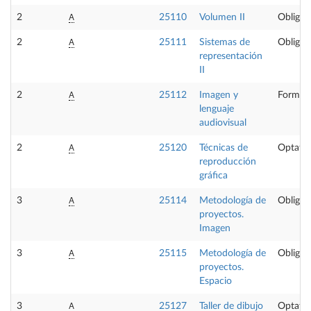
A
2
25110
Volumen II
Obligat
A
2
25111
Sistemas de
Obligat
representación
II
A
2
25112
Imagen y
Formaci
lenguaje
audiovisual
A
2
25120
Técnicas de
Optativ
reproducción
gráfica
A
3
25114
Metodología de
Obligat
proyectos.
Imagen
A
3
25115
Metodología de
Obligat
proyectos.
Espacio
A
3
25127
Taller de dibujo
Optativ