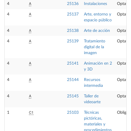
A
4
25136
Instalaciones
Optativ
A
4
25137
Arte, entorno y
Optativ
espacio público
A
4
25138
Arte de acción
Optativ
A
4
25139
Tratamiento
Optativ
digital de la
imagen
A
4
25141
Animación en 2
Optativ
y 3D
A
4
25144
Recursos
Optativ
intermedia
A
4
25145
Taller de
Optativ
videoarte
C1
1
25103
Técnicas
Obligat
pictóricas,
materiales y
procedimientos