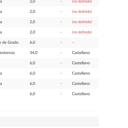
ia
2,0
-
(no definido)
ia
2,0
-
(no definido)
ia
2,0
-
(no definido)
ia
2,0
-
(no definido)
in de Grado
6,0
-
—
 externas
34,0
-
Castellano
6,0
-
Castellano
ia
6,0
-
Castellano
ia
6,0
-
Castellano
6,0
-
Castellano