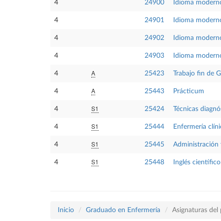
4
24900
Idioma moderno
4
24901
Idioma modern
4
24902
Idioma modern
4
24903
Idioma moderno
A
4
25423
Trabajo fin de 
A
4
25443
Prácticum
S1
4
25424
Técnicas diagnó
S1
4
25444
Enfermería clíni
S1
4
25445
Administración 
S1
4
25448
Inglés científic
Inicio
Graduado en Enfermería
Asignaturas del