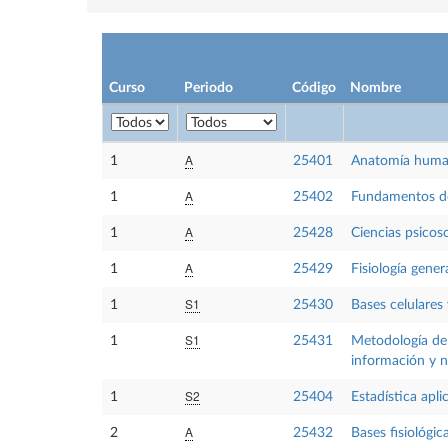
Curso
Periodo
Código
Nombre
A
1
25401
Anatomía hum
A
1
25402
Fundamentos de
A
1
25428
Ciencias psicos
A
1
25429
Fisiología gener
S1
1
25430
Bases celulares
S1
1
25431
Metodología de 
información y n
S2
1
25404
Estadística apli
A
2
25432
Bases fisiológic