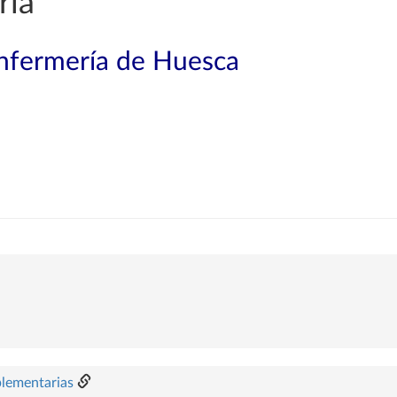
ría
Enfermería de Huesca
plementarias