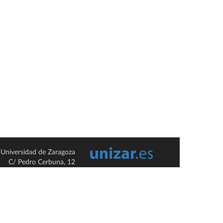
Universidad de Zaragoza
C/ Pedro Cerbuna, 12
ES-50009 Zaragoza
España / Spain
Tel: +34 976761000
ciu@unizar.es
Q-5018001-G