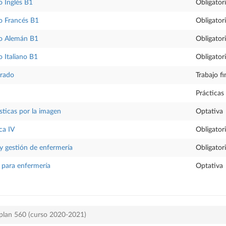
 Inglés B1
Obligator
o Francés B1
Obligator
o Alemán B1
Obligator
 Italiano B1
Obligator
Grado
Trabajo f
Prácticas
sticas por la imagen
Optativa
ca IV
Obligator
y gestión de enfermería
Obligator
o para enfermería
Optativa
 plan 560 (curso 2020-2021)