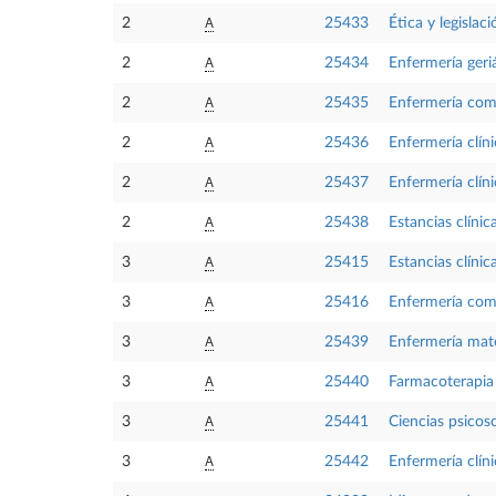
A
2
25433
Ética y legislaci
A
2
25434
Enfermería geriá
A
2
25435
Enfermería comu
A
2
25436
Enfermería clíni
A
2
25437
Enfermería clíni
A
2
25438
Estancias clínica
A
3
25415
Estancias clínica
A
3
25416
Enfermería comu
A
3
25439
Enfermería mate
A
3
25440
Farmacoterapia 
A
3
25441
Ciencias psicos
A
3
25442
Enfermería clínic