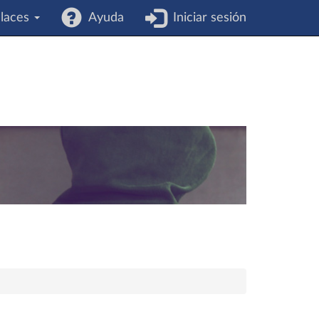
laces
Ayuda
Iniciar sesión