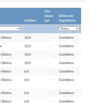
Lím.
plazas
Idioma de
Créditos
opt
impartición
n Básica
10,0
-
Castellano
ia
12,0
-
Castellano
n Básica
10,0
-
Castellano
n Básica
10,0
-
Castellano
n Básica
6,0
-
Castellano
n Básica
6,0
-
Castellano
n Básica
6,0
-
Castellano
n Básica
6,0
-
Castellano