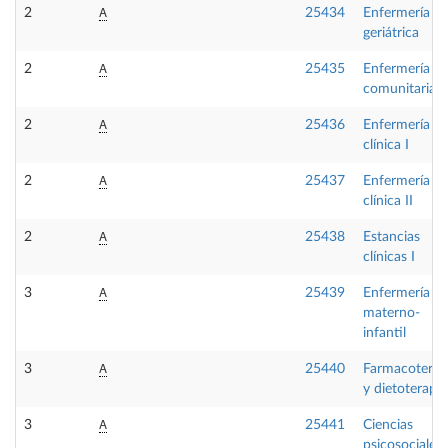
A
2
25434
Enfermería
geriátrica
A
2
25435
Enfermería
comunitaria I
A
2
25436
Enfermería
clínica I
A
2
25437
Enfermería
clínica II
A
2
25438
Estancias
clínicas I
A
3
25439
Enfermería
materno-
infantil
A
3
25440
Farmacoterap
y dietoterapia
A
3
25441
Ciencias
psicosociales