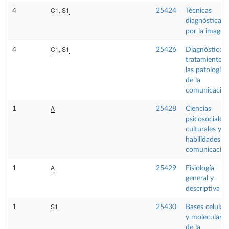
C1, S1
4
25424
Técnicas
diagnósticas
por la imagen
C1, S1
4
25426
Diagnóstico y
tratamiento d
las patologías
de la
comunicació
A
1
25428
Ciencias
psicosociales,
culturales y
habilidades d
comunicació
A
1
25429
Fisiología
general y
descriptiva
S1
1
25430
Bases celular
y moleculares
de la