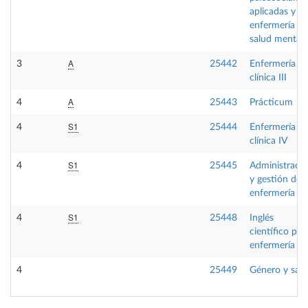
aplicadas y
enfermería de
salud mental
A
3
25442
Enfermería
clínica III
A
4
25443
Prácticum
S1
4
25444
Enfermería
clínica IV
S1
4
25445
Administraci
y gestión de
enfermería
S1
4
25448
Inglés
científico par
enfermería
4
25449
Género y sal