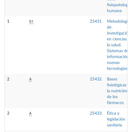
fisiopatología
humana
S1
1
25431
Metodología
de
investigación
en ciencias d
la salud.
Sistemas de
información y
nuevas
tecnologías
A
2
25432
Bases
fisiológicas de
la nutrición y
de los
fármacos
A
2
25433
Ética y
legislación
sanitaria