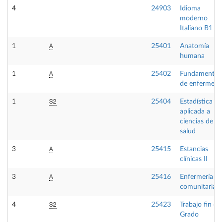
4
24903
Idioma
moderno
Italiano B1
A
1
25401
Anatomía
humana
A
1
25402
Fundamentos
de enfermería
S2
1
25404
Estadística
aplicada a
ciencias de la
salud
A
3
25415
Estancias
clínicas II
A
3
25416
Enfermería
comunitaria II
S2
4
25423
Trabajo fin de
Grado