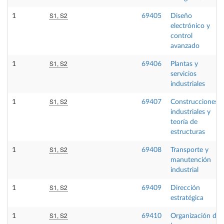
S1, S2
1
69405
Diseño
electrónico y
control
avanzado
S1, S2
1
69406
Plantas y
servicios
industriales
S1, S2
1
69407
Construcciones
industriales y
teoría de
estructuras
S1, S2
1
69408
Transporte y
manutención
industrial
S1, S2
1
69409
Dirección
estratégica
S1, S2
1
69410
Organización de