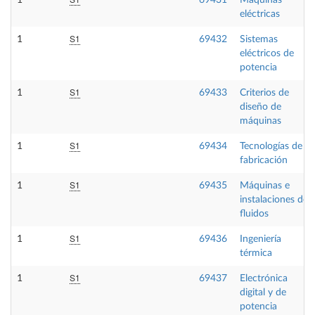
1
69431
Máquinas
eléctricas
S1
1
69432
Sistemas
eléctricos de
potencia
S1
1
69433
Criterios de
diseño de
máquinas
S1
1
69434
Tecnologías de
fabricación
S1
1
69435
Máquinas e
instalaciones de
fluidos
S1
1
69436
Ingeniería
térmica
S1
1
69437
Electrónica
digital y de
potencia