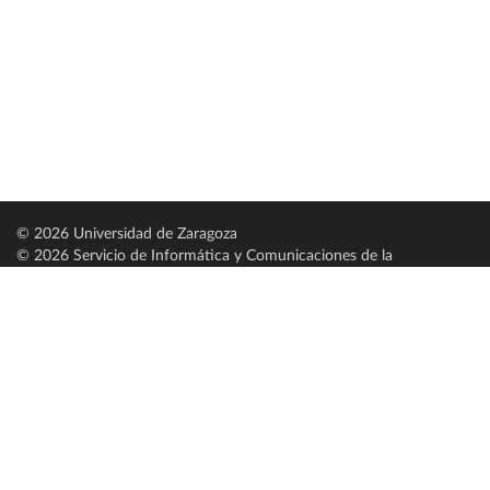
© 2026 Universidad de Zaragoza
© 2026 Servicio de Informática y Comunicaciones de la
Universidad de Zaragoza (
SICUZ
)
Universidad de Zaragoza
C/ Pedro Cerbuna, 12
ES-50009 Zaragoza
España / Spain
Tel: +34 976761000
ciu@unizar.es
Q-5018001-G