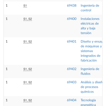
S1
1
69438
Ingeniería de
control
S1, S2
1
69400
Instalaciones
eléctricas de
alta y baja
tensión
S1, S2
1
69401
Diseño y ensayo
de máquinas y
sistemas
integrados de
fabricación
S1, S2
1
69402
Ingeniería de
fluidos
S1, S2
1
69403
Análisis y diseño
de procesos
químicos
S1, S2
1
69404
Tecnología
energética