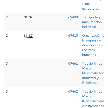
teoría de
estructuras
S1, S2
2
69408
Transporte y
manutención
industrial
S1, S2
2
69410
Organización de
la empresa y
dirección de sus
recursos
humanos
3
69461
Trabajo fin de
Máster
(Automatización
Industrial y
Robótica)
3
69462
Trabajo fin de
Máster
(Construcciones
e instalaciones