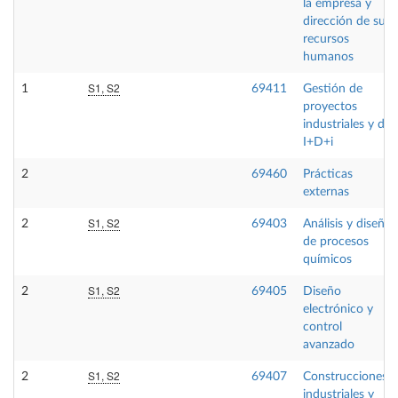
la empresa y
dirección de sus
recursos
humanos
S1, S2
1
69411
Gestión de
proyectos
industriales y de
I+D+i
2
69460
Prácticas
externas
S1, S2
2
69403
Análisis y diseño
de procesos
químicos
S1, S2
2
69405
Diseño
electrónico y
control
avanzado
S1, S2
2
69407
Construcciones
industriales y