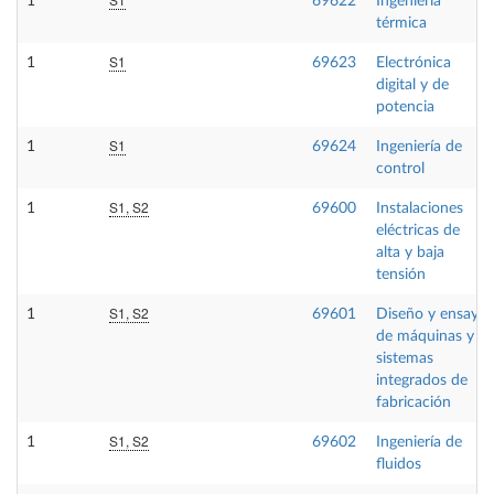
1
69622
Ingeniería
térmica
S1
1
69623
Electrónica
digital y de
potencia
S1
1
69624
Ingeniería de
control
S1, S2
1
69600
Instalaciones
eléctricas de
alta y baja
tensión
S1, S2
1
69601
Diseño y ensayo
de máquinas y
sistemas
integrados de
fabricación
S1, S2
1
69602
Ingeniería de
fluidos