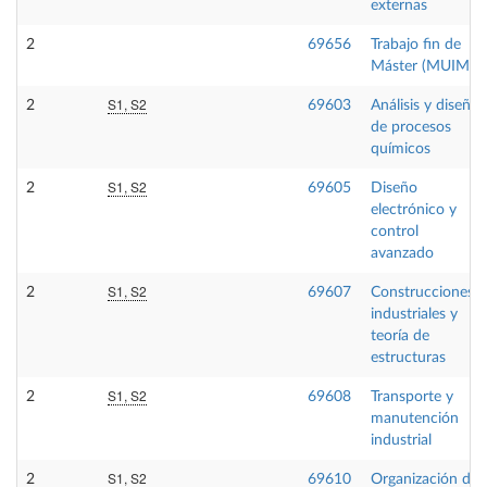
externas
2
69656
Trabajo fin de
Máster (MUIM)
S1, S2
2
69603
Análisis y diseño
de procesos
químicos
S1, S2
2
69605
Diseño
electrónico y
control
avanzado
S1, S2
2
69607
Construcciones
industriales y
teoría de
estructuras
S1, S2
2
69608
Transporte y
manutención
industrial
S1, S2
2
69610
Organización de