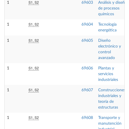
S1, S2
1
69603
Análisis y diseño
de procesos
químicos
S1, S2
1
69604
Tecnología
energética
S1, S2
1
69605
Diseño
electrónico y
control
avanzado
S1, S2
1
69606
Plantas y
servicios
industriales
S1, S2
1
69607
Construcciones
industriales y
teoría de
estructuras
S1, S2
1
69608
Transporte y
manutención