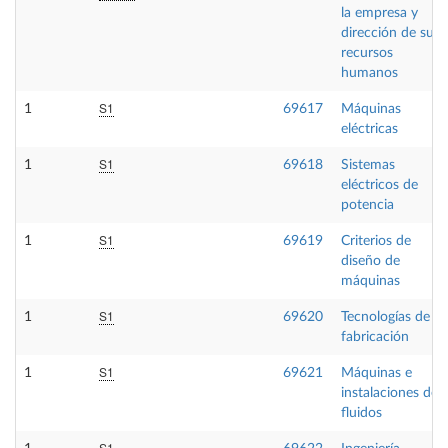
la empresa y
dirección de sus
recursos
humanos
S1
1
69617
Máquinas
eléctricas
S1
1
69618
Sistemas
eléctricos de
potencia
S1
1
69619
Criterios de
diseño de
máquinas
S1
1
69620
Tecnologías de
fabricación
S1
1
69621
Máquinas e
instalaciones de
fluidos
S1