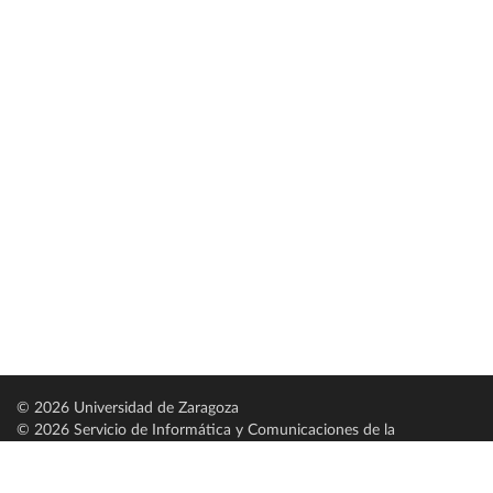
© 2026 Universidad de Zaragoza
© 2026 Servicio de Informática y Comunicaciones de la
Universidad de Zaragoza (
SICUZ
)
Universidad de Zaragoza