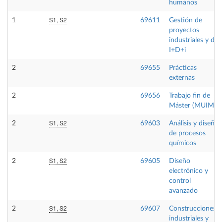
humanos
S1, S2
1
69611
Gestión de
proyectos
industriales y de
I+D+i
2
69655
Prácticas
externas
2
69656
Trabajo fin de
Máster (MUIM)
S1, S2
2
69603
Análisis y diseño
de procesos
químicos
S1, S2
2
69605
Diseño
electrónico y
control
avanzado
S1, S2
2
69607
Construcciones
industriales y