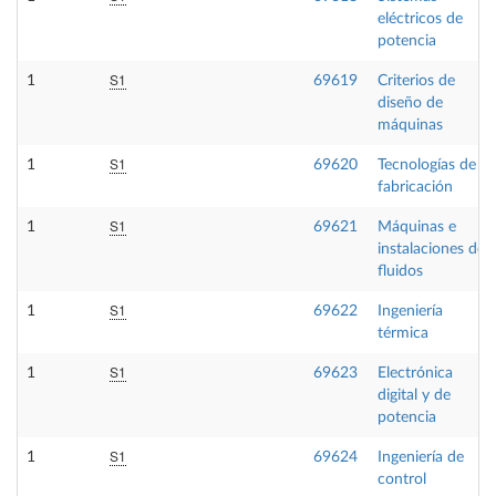
eléctricos de
potencia
S1
1
69619
Criterios de
diseño de
máquinas
S1
1
69620
Tecnologías de
fabricación
S1
1
69621
Máquinas e
instalaciones de
fluidos
S1
1
69622
Ingeniería
térmica
S1
1
69623
Electrónica
digital y de
potencia
S1
1
69624
Ingeniería de
control