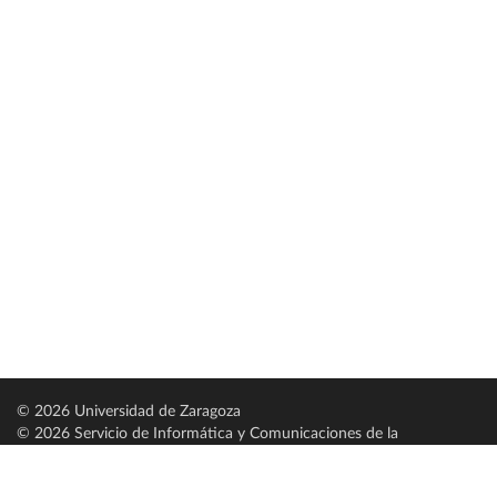
© 2026 Universidad de Zaragoza
© 2026 Servicio de Informática y Comunicaciones de la
Universidad de Zaragoza (
SICUZ
)
Universidad de Zaragoza