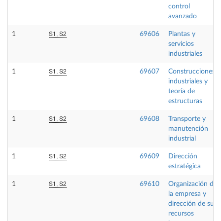
control
avanzado
S1, S2
1
69606
Plantas y
servicios
industriales
S1, S2
1
69607
Construcciones
industriales y
teoría de
estructuras
S1, S2
1
69608
Transporte y
manutención
industrial
S1, S2
1
69609
Dirección
estratégica
S1, S2
1
69610
Organización de
la empresa y
dirección de sus
recursos