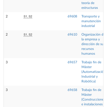
teoría de
estructuras
S1, S2
2
69608
Transporte y
manutención
industrial
S1, S2
2
69610
Organización de
la empresa y
dirección de sus
recursos
humanos
3
69657
Trabajo fin de
Máster
(Automatización
Industrial y
Robótica)
3
69658
Trabajo fin de
Máster
(Construcciones
e instalaciones