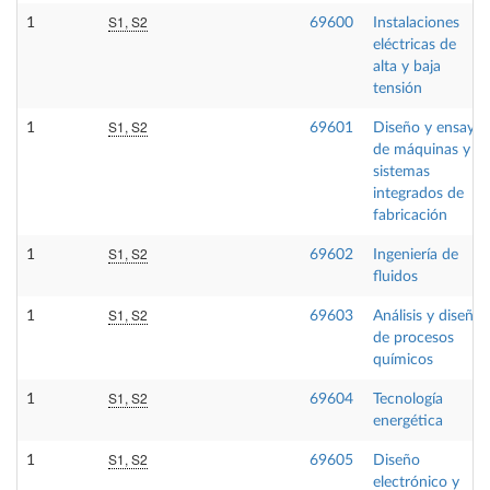
S1, S2
1
69600
Instalaciones
eléctricas de
alta y baja
tensión
S1, S2
1
69601
Diseño y ensayo
de máquinas y
sistemas
integrados de
fabricación
S1, S2
1
69602
Ingeniería de
fluidos
S1, S2
1
69603
Análisis y diseño
de procesos
químicos
S1, S2
1
69604
Tecnología
energética
S1, S2
1
69605
Diseño
electrónico y