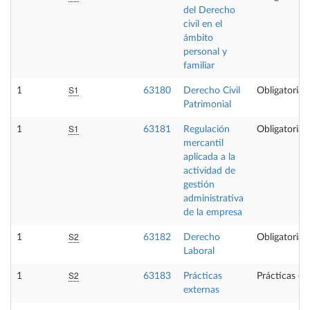
del Derecho
civil en el
ámbito
personal y
familiar
S1
1
63180
Derecho Civil
Obligatoria
Patrimonial
S1
1
63181
Regulación
Obligatoria
mercantil
aplicada a la
actividad de
gestión
administrativa
de la empresa
S2
1
63182
Derecho
Obligatoria
Laboral
S2
1
63183
Prácticas
Prácticas ex
externas