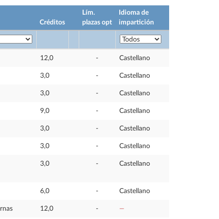
Lím.
Idioma de
Créditos
plazas opt
impartición
12,0
-
Castellano
3,0
-
Castellano
3,0
-
Castellano
9,0
-
Castellano
3,0
-
Castellano
3,0
-
Castellano
3,0
-
Castellano
6,0
-
Castellano
ernas
12,0
-
—