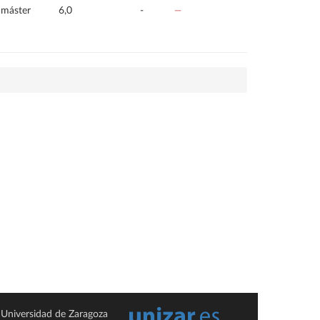
 máster
6,0
-
—
Universidad de Zaragoza