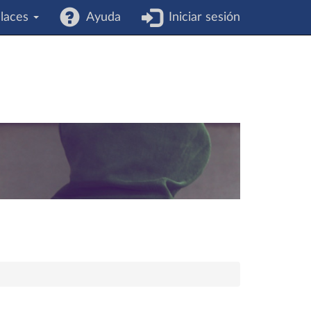
laces
Ayuda
Iniciar sesión