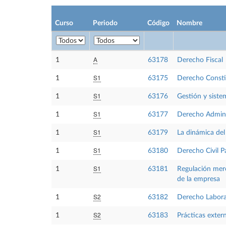
Curso
Periodo
Código
Nombre
A
1
63178
Derecho Fiscal
S1
1
63175
Derecho Consti
S1
1
63176
Gestión y siste
S1
1
63177
Derecho Admini
S1
1
63179
La dinámica del 
S1
1
63180
Derecho Civil P
S1
1
63181
Regulación merc
de la empresa
S2
1
63182
Derecho Labora
S2
1
63183
Prácticas exter