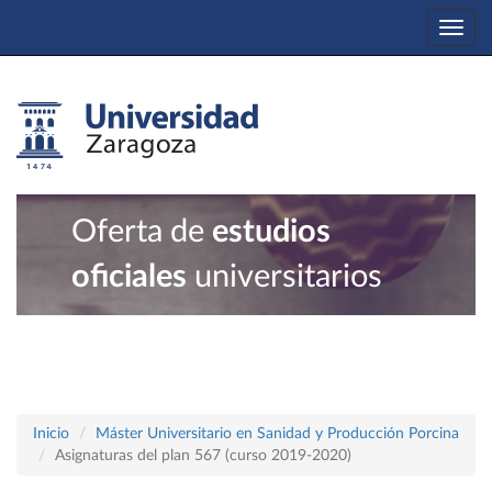
Togg
navi
Oferta de
estudios
oficiales
universitarios
Inicio
Máster Universitario en Sanidad y Producción Porcina
Asignaturas del plan 567 (curso 2019-2020)