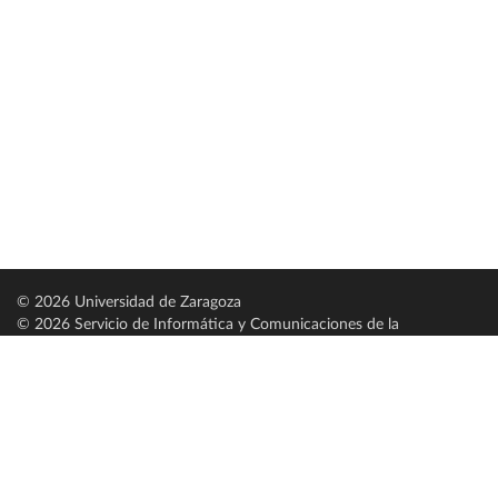
© 2026 Universidad de Zaragoza
© 2026 Servicio de Informática y Comunicaciones de la
Universidad de Zaragoza (
SICUZ
)
Universidad de Zaragoza
C/ Pedro Cerbuna, 12
ES-50009 Zaragoza
España / Spain
Tel: +34 976761000
ciu@unizar.es