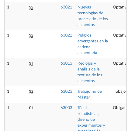
S2
1
63021
Nuevas
Optativa
tecnologías de
procesado de los
alimentos
S2
1
63022
Peligros
Optativa
emergentes en la
cadena
alimentaria
S1
1
63013
Reología y
Optativa
análisis de la
textura de los
alimentos
S2
1
63023
Trabajo fin de
Trabajo fi
Máster
S1
1
63003
Técnicas
Obligatori
estadísticas,
diseño de
experimentos y