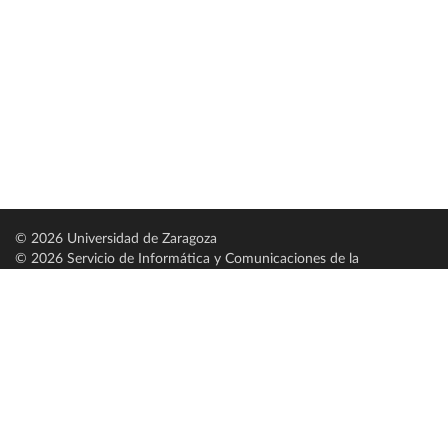
© 2026 Universidad de Zaragoza
© 2026 Servicio de Informática y Comunicaciones de la
Universidad de Zaragoza (
SICUZ
)
Universidad de Zaragoza
C/ Pedro Cerbuna, 12
ES-50009 Zaragoza
España / Spain
Tel: +34 976761000
ciu@unizar.es
Q-5018001-G