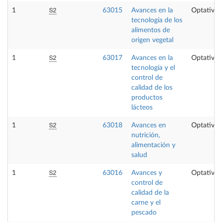
S2
1
63015
Avances en la
Optativa
tecnología de los
alimentos de
origen vegetal
S2
1
63017
Avances en la
Optativa
tecnología y el
control de
calidad de los
productos
lácteos
S2
1
63018
Avances en
Optativa
nutrición,
alimentación y
salud
S2
1
63016
Avances y
Optativa
control de
calidad de la
carne y el
pescado