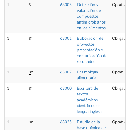
S1
1
63005
Detección y
Optativa
valoración de
compuestos
antimicrobianos
en los alimentos
S1
1
63001
Elaboración de
Obligatori
proyectos,
presentación y
comunicación de
resultados
S2
1
63007
Enzimología
Optativa
alimentaria
S1
1
63000
Escritura de
Obligatori
textos
académicos
científicos en
lengua inglesa
S2
1
63025
Estudio de la
Optativa
base química del