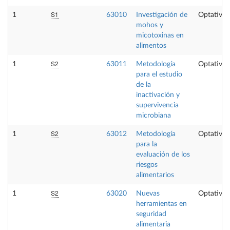
S1
1
63010
Investigación de
Optativa
mohos y
micotoxinas en
alimentos
S2
1
63011
Metodología
Optativa
para el estudio
de la
inactivación y
supervivencia
microbiana
S2
1
63012
Metodología
Optativa
para la
evaluación de los
riesgos
alimentarios
S2
1
63020
Nuevas
Optativa
herramientas en
seguridad
alimentaria