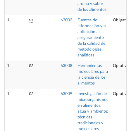
aroma y sabor
de los alimentos
S1
1
63002
Fuentes de
Obligatori
información y su
aplicación al
aseguramiento
de la calidad de
metodologías
analíticas
S2
1
63008
Herramientas
Optativa
moleculares para
la ciencia de los
alimentos
S2
1
63009
Investigación de
Optativa
microorganismos
en alimentos,
agua y ambiente:
técnicas
tradicionales y
moleculares