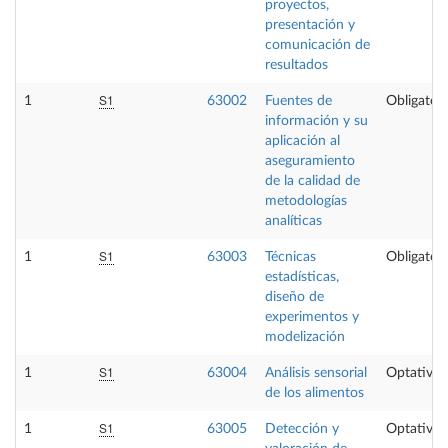
proyectos,
presentación y
comunicación de
resultados
S1
1
63002
Fuentes de
Obligatori
información y su
aplicación al
aseguramiento
de la calidad de
metodologías
analíticas
S1
1
63003
Técnicas
Obligatori
estadísticas,
diseño de
experimentos y
modelización
S1
1
63004
Análisis sensorial
Optativa
de los alimentos
S1
1
63005
Detección y
Optativa