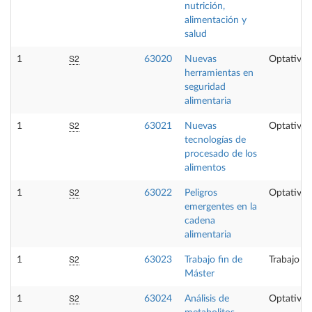
nutrición,
alimentación y
salud
S2
1
63020
Nuevas
Optativa
herramientas en
seguridad
alimentaria
S2
1
63021
Nuevas
Optativa
tecnologías de
procesado de los
alimentos
S2
1
63022
Peligros
Optativa
emergentes en la
cadena
alimentaria
S2
1
63023
Trabajo fin de
Trabajo fi
Máster
S2
1
63024
Análisis de
Optativa