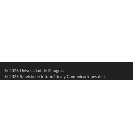
© 2026 Universidad de Zaragoza
© 2026 Servicio de Informática y Comunicaciones de la
Universidad de Zaragoza (
SICUZ
)
Universidad de Zaragoza
C/ Pedro Cerbuna, 12
ES-50009 Zaragoza
España / Spain
Tel: +34 976761000
ciu@unizar.es
Q-5018001-G