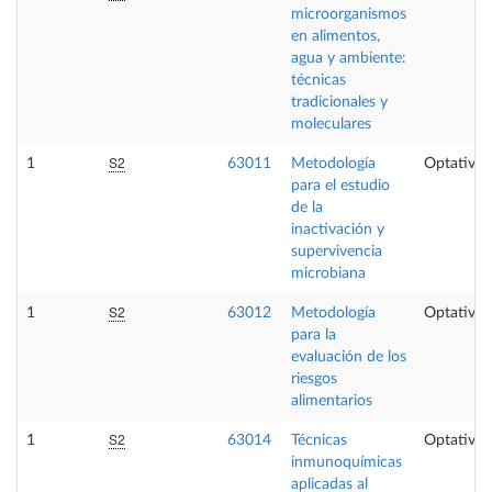
microorganismos
en alimentos,
agua y ambiente:
técnicas
tradicionales y
moleculares
S2
1
63011
Metodología
Optativa
para el estudio
de la
inactivación y
supervivencia
microbiana
S2
1
63012
Metodología
Optativa
para la
evaluación de los
riesgos
alimentarios
S2
1
63014
Técnicas
Optativa
inmunoquímicas
aplicadas al