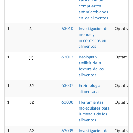
valoración de
compuestos
antimicrobianos
en los alimentos
S1
1
63010
Investigación de
Optativa
mohos y
micotoxinas en
alimentos
S1
1
63013
Reología y
Optativa
análisis de la
textura de los
alimentos
S2
1
63007
Enzimología
Optativa
alimentaria
S2
1
63008
Herramientas
Optativa
moleculares para
la ciencia de los
alimentos
S2
1
63009
Investigación de
Optativa