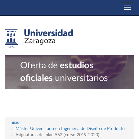
Togg
navi
Oferta de
estudios
oficiales
universitarios
Inicio
Máster Universitario en Ingeniería de Diseño de Producto
Asignaturas del plan 562 (curso 2019-2020)