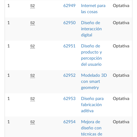
S2
1
62949
Internet para
Optativa
las cosas
S2
1
62950
Diseño de
Optativa
interacción
digital
S2
1
62951
Diseño de
Optativa
producto y
percepción
del usuario
S2
1
62952
Modelado 3D
Optativa
con smart
geometry
S2
1
62953
Diseño para
Optativa
fabricación
aditiva
S2
1
62954
Mejora de
Optativa
diseño con
técnicas de