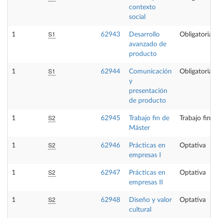
contexto
social
S1
1
62943
Desarrollo
Obligatoria
avanzado de
producto
S1
1
62944
Comunicación
Obligatoria
y
presentación
de producto
S2
1
62945
Trabajo fin de
Trabajo fin 
Máster
S2
1
62946
Prácticas en
Optativa
empresas I
S2
1
62947
Prácticas en
Optativa
empresas II
S2
1
62948
Diseño y valor
Optativa
cultural