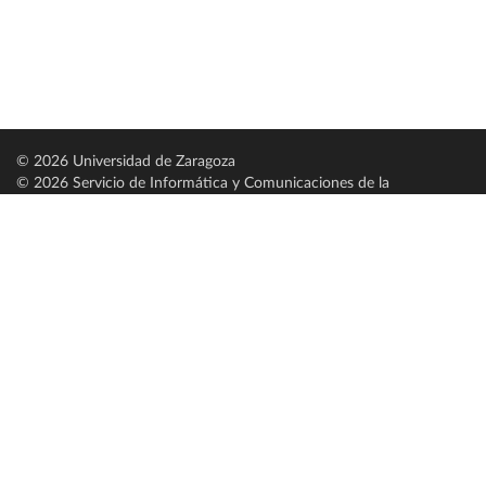
© 2026 Universidad de Zaragoza
© 2026 Servicio de Informática y Comunicaciones de la
Universidad de Zaragoza (
SICUZ
)
Universidad de Zaragoza
C/ Pedro Cerbuna, 12
ES-50009 Zaragoza
España / Spain
Tel: +34 976761000
ciu@unizar.es
Q-5018001-G
Servido por nodo: estudios