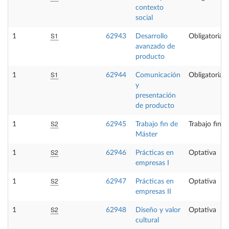
contexto
social
S1
1
62943
Desarrollo
Obligatoria
avanzado de
producto
S1
1
62944
Comunicación
Obligatoria
y
presentación
de producto
S2
1
62945
Trabajo fin de
Trabajo fin 
Máster
S2
1
62946
Prácticas en
Optativa
empresas I
S2
1
62947
Prácticas en
Optativa
empresas II
S2
1
62948
Diseño y valor
Optativa
cultural