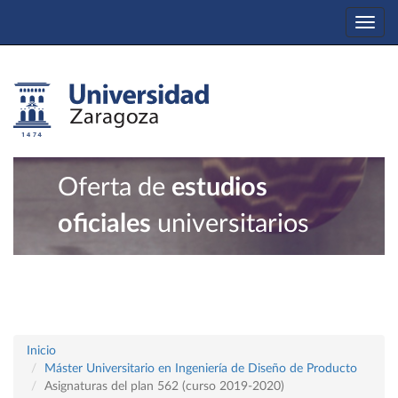
Togg
navi
Oferta de
estudios
oficiales
universitarios
Inicio
Máster Universitario en Ingeniería de Diseño de Producto
Asignaturas del plan 562 (curso 2019-2020)