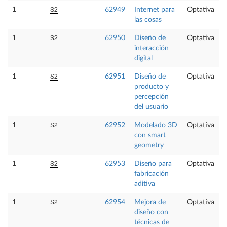
S2
1
62949
Internet para
Optativa
las cosas
S2
1
62950
Diseño de
Optativa
interacción
digital
S2
1
62951
Diseño de
Optativa
producto y
percepción
del usuario
S2
1
62952
Modelado 3D
Optativa
con smart
geometry
S2
1
62953
Diseño para
Optativa
fabricación
aditiva
S2
1
62954
Mejora de
Optativa
diseño con
técnicas de