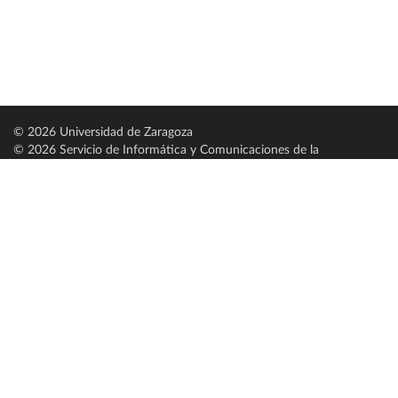
© 2026 Universidad de Zaragoza
© 2026 Servicio de Informática y Comunicaciones de la
Universidad de Zaragoza (
SICUZ
)
Universidad de Zaragoza
C/ Pedro Cerbuna, 12
ES-50009 Zaragoza
España / Spain
Tel: +34 976761000
ciu@unizar.es
Q-5018001-G
Servido por nodo: estudios