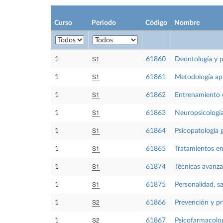
Curso
Periodo
Código
Nombre
S1
1
61860
Deontología y p
S1
1
61861
Metodología apl
S1
1
61862
Entrenamiento e
S1
1
61863
Neuropsicología
S1
1
61864
Psicopatología g
S1
1
61865
Tratamientos e
S1
1
61874
Técnicas avanza
S1
1
61875
Personalidad, sa
S2
1
61866
Prevención y pr
S2
1
61867
Psicofarmacolog