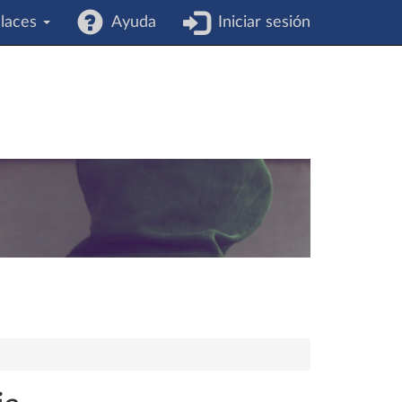
laces
Ayuda
Iniciar sesión