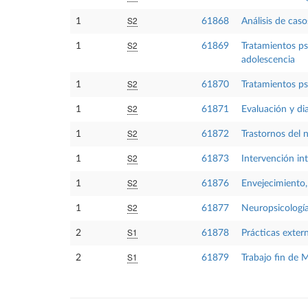
S2
1
61868
Análisis de caso
S2
1
61869
Tratamientos ps
adolescencia
S2
1
61870
Tratamientos ps
S2
1
61871
Evaluación y di
S2
1
61872
Trastornos del 
S2
1
61873
Intervención int
S2
1
61876
Envejecimiento,
S2
1
61877
Neuropsicología
S1
2
61878
Prácticas exter
S1
2
61879
Trabajo fin de 