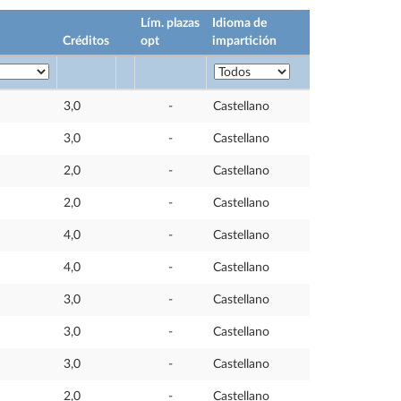
Lím. plazas
Idioma de
Créditos
opt
impartición
3,0
-
Castellano
3,0
-
Castellano
2,0
-
Castellano
2,0
-
Castellano
4,0
-
Castellano
4,0
-
Castellano
3,0
-
Castellano
3,0
-
Castellano
3,0
-
Castellano
2,0
-
Castellano