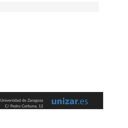
Universidad de Zaragoza
C/ Pedro Cerbuna, 12
ES-50009 Zaragoza
España / Spain
Tel: +34 976761000