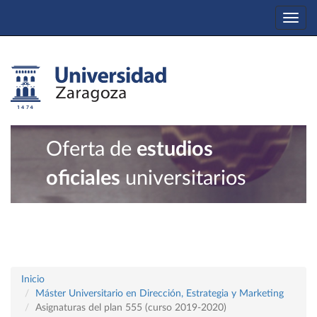
Togg
navi
Oferta de
estudios
oficiales
universitarios
Inicio
Máster Universitario en Dirección, Estrategia y Marketing
Asignaturas del plan 555 (curso 2019-2020)