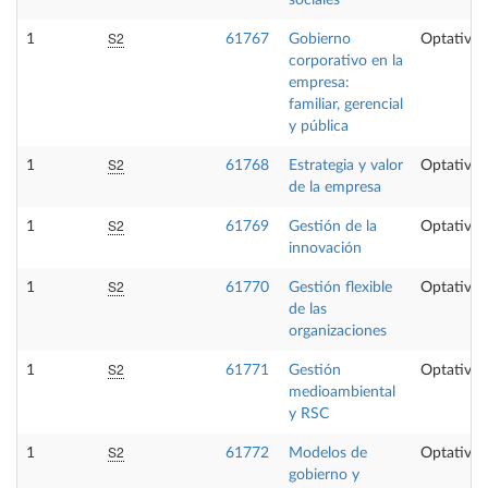
S2
1
61767
Gobierno
Optativa
corporativo en la
empresa:
familiar, gerencial
y pública
S2
1
61768
Estrategia y valor
Optativa
de la empresa
S2
1
61769
Gestión de la
Optativa
innovación
S2
1
61770
Gestión flexible
Optativa
de las
organizaciones
S2
1
61771
Gestión
Optativa
medioambiental
y RSC
S2
1
61772
Modelos de
Optativa
gobierno y