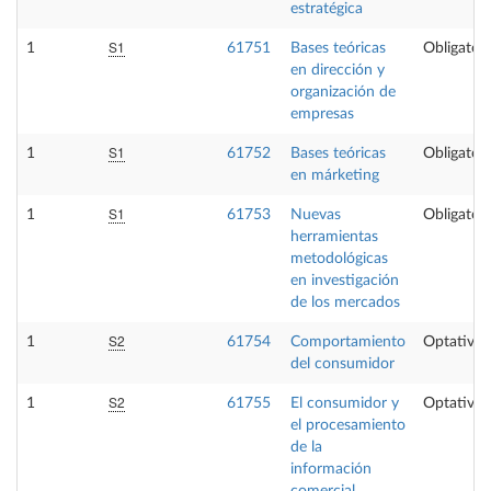
estratégica
S1
1
61751
Bases teóricas
Obligatori
en dirección y
organización de
empresas
S1
1
61752
Bases teóricas
Obligatori
en márketing
S1
1
61753
Nuevas
Obligatori
herramientas
metodológicas
en investigación
de los mercados
S2
1
61754
Comportamiento
Optativa
del consumidor
S2
1
61755
El consumidor y
Optativa
el procesamiento
de la
información
comercial