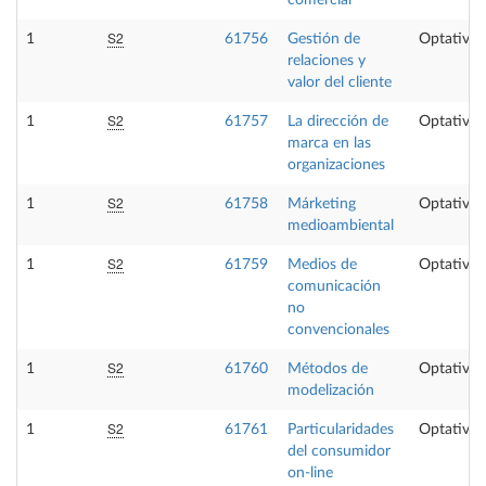
S2
1
61756
Gestión de
Optativa
relaciones y
valor del cliente
S2
1
61757
La dirección de
Optativa
marca en las
organizaciones
S2
1
61758
Márketing
Optativa
medioambiental
S2
1
61759
Medios de
Optativa
comunicación
no
convencionales
S2
1
61760
Métodos de
Optativa
modelización
S2
1
61761
Particularidades
Optativa
del consumidor
on-line