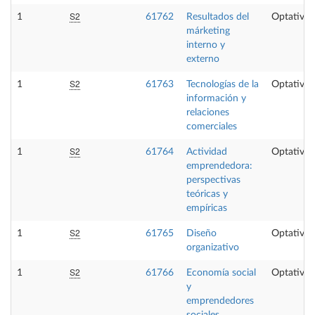
S2
1
61762
Resultados del
Optativa
márketing
interno y
externo
S2
1
61763
Tecnologías de la
Optativa
información y
relaciones
comerciales
S2
1
61764
Actividad
Optativa
emprendedora:
perspectivas
teóricas y
empíricas
S2
1
61765
Diseño
Optativa
organizativo
S2
1
61766
Economía social
Optativa
y
emprendedores
sociales