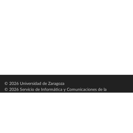
© 2026 Universidad de Zaragoza
© 2026 Servicio de Informática y Comunicaciones de la
Universidad de Zaragoza (
SICUZ
)
Universidad de Zaragoza
C/ Pedro Cerbuna, 12
ES-50009 Zaragoza
España / Spain
Tel: +34 976761000
ciu@unizar.es