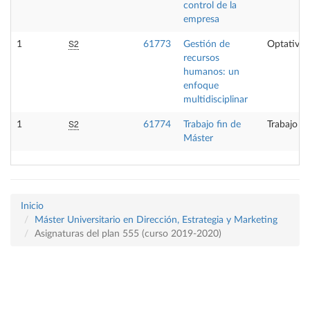
control de la
empresa
S2
1
61773
Gestión de
Optativa
recursos
humanos: un
enfoque
multidisciplinar
S2
1
61774
Trabajo fin de
Trabajo fi
Máster
Inicio
Máster Universitario en Dirección, Estrategia y Marketing
Asignaturas del plan 555 (curso 2019-2020)