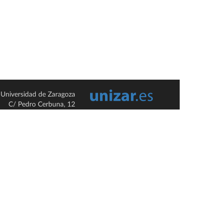
Universidad de Zaragoza
C/ Pedro Cerbuna, 12
ES-50009 Zaragoza
España / Spain
Tel: +34 976761000
ciu@unizar.es
Q-5018001-G
so legal
|
Condiciones generales de uso
|
Política de privacidad