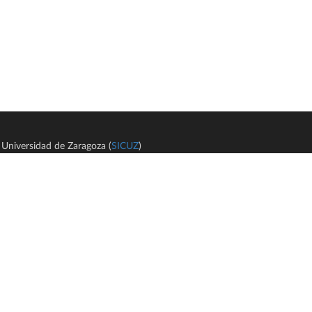
Universidad de Zaragoza (
SICUZ
)
Avi