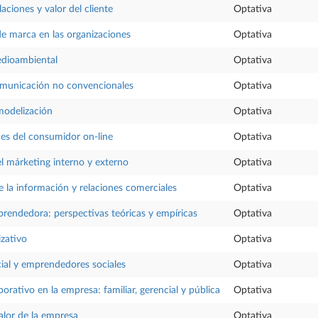
aciones y valor del cliente
Optativa
de marca en las organizaciones
Optativa
dioambiental
Optativa
municación no convencionales
Optativa
odelización
Optativa
des del consumidor on-line
Optativa
l márketing interno y externo
Optativa
e la información y relaciones comerciales
Optativa
rendedora: perspectivas teóricas y empíricas
Optativa
zativo
Optativa
ial y emprendedores sociales
Optativa
orativo en la empresa: familiar, gerencial y pública
Optativa
valor de la empresa
Optativa