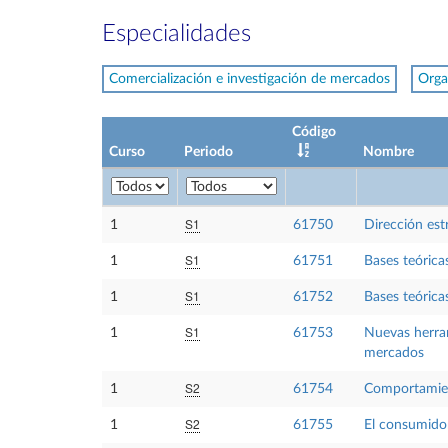
Especialidades
Comercialización e investigación de mercados
Orga
Código
Curso
Periodo
Nombre
S1
1
61750
Dirección est
S1
1
61751
Bases teórica
S1
1
61752
Bases teórica
S1
1
61753
Nuevas herram
mercados
S2
1
61754
Comportamie
S2
1
61755
El consumidor