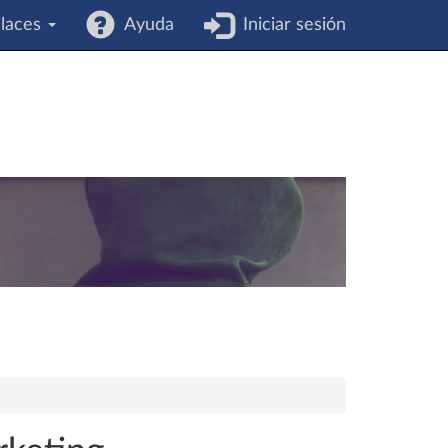
laces
Ayuda
Iniciar sesión