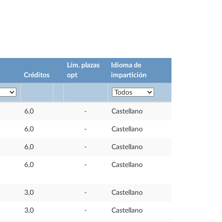
Lím. plazas
Idioma de
Créditos
opt
impartición
6,0
-
Castellano
6,0
-
Castellano
6,0
-
Castellano
6,0
-
Castellano
3,0
-
Castellano
3,0
-
Castellano