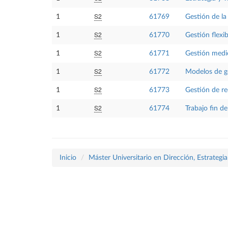
S2
1
61769
Gestión de la
S2
1
61770
Gestión flexib
S2
1
61771
Gestión medi
S2
1
61772
Modelos de g
S2
1
61773
Gestión de re
S2
1
61774
Trabajo fin d
Inicio
Máster Universitario en Dirección, Estrategi