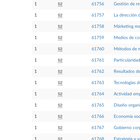
S2
1
61756
Gestión de rel
S2
1
61757
La dirección 
S2
1
61758
Márketing me
S2
1
61759
Medios de co
S2
1
61760
Métodos de m
S2
1
61761
Particularida
S2
1
61762
Resultados de
S2
1
61763
Tecnologías d
S2
1
61764
Actividad emp
S2
1
61765
Diseño organi
S2
1
61766
Economía soc
S2
1
61767
Gobierno corp
S2
1
61768
Estrategia y 