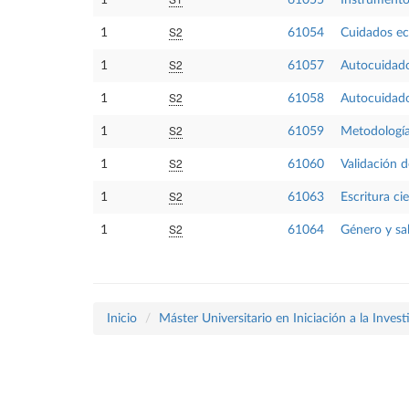
S2
1
61054
Cuidados eco
S2
1
61057
Autocuidado
S2
1
61058
Autocuidados
S2
1
61059
Metodología
S2
1
61060
Validación d
S2
1
61063
Escritura cie
S2
1
61064
Género y sa
Inicio
Máster Universitario en Iniciación a la Inves