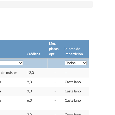
Lím.
plazas
Idioma de
Créditos
opt
impartición
n de máster
12,0
-
—
a
9,0
-
Castellano
a
9,0
-
Castellano
a
6,0
-
Castellano
3,0
-
Castellano