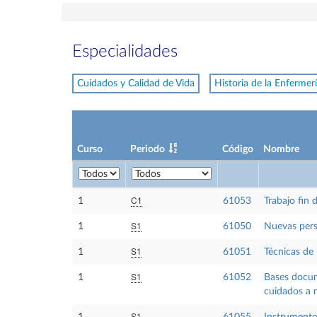
Especialidades
Cuidados y Calidad de Vida
Historia de la Enfermer
Curso
Periodo
Código
Nombre
C1
1
61053
Trabajo fin 
S1
1
61050
Nuevas pers
S1
1
61051
Técnicas de
S1
1
61052
Bases docume
cuidados a 
S1
1
61055
Instrumento