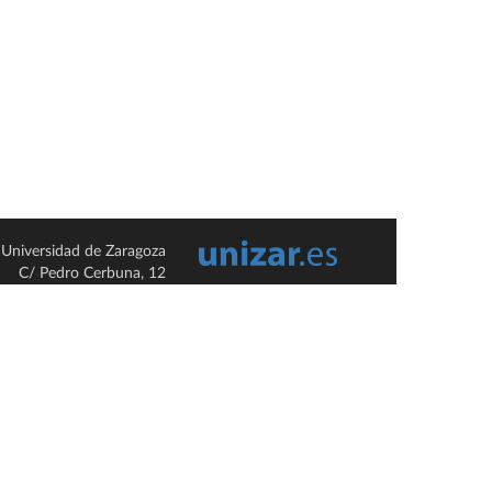
Universidad de Zaragoza
C/ Pedro Cerbuna, 12
ES-50009 Zaragoza
España / Spain
Tel: +34 976761000
ciu@unizar.es
Q-5018001-G