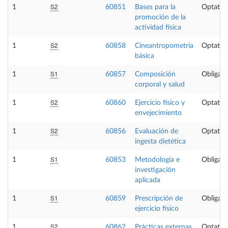
S2
1
60851
Bases para la
Optativ
promoción de la
actividad física
S2
1
60858
Cineantropometría
Optativ
básica
S1
1
60857
Composición
Obligato
corporal y salud
S2
1
60860
Ejercicio físico y
Optativ
envejecimiento
S2
1
60856
Evaluación de
Optativ
ingesta dietética
S1
1
60853
Metodología e
Obligato
investigación
aplicada
S1
1
60859
Prescripción de
Obligato
ejercicio físico
S2
1
60862
Prácticas externas
Optativ