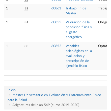
S2
1
60861
Trabajo fin de
Trabajo 
Máster
S1
1
60855
Valoración de la
Obligato
condición física y
el gasto
energético
S2
1
60852
Variables
Optativ
psicológicas en la
evaluación y
prescripción de
ejercicio físico
Inicio
Máster Universitario en Evaluación y Entrenamiento Físico
para la Salud
Asignaturas del plan 549 (curso 2019-2020)