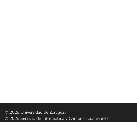
© 2026 Universidad de Zaragoza
© 2026 Servicio de Informática y Comunicaciones de la
Universidad de Zaragoza (
SICUZ
)
Universidad de Zaragoza