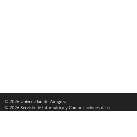
© 2026 Universidad de Zaragoza
© 2026 Servicio de Informática y Comunicaciones de la
Universidad de Zaragoza (
SICUZ
)
Universidad de Zaragoza
C/ Pedro Cerbuna, 12
ES-50009 Zaragoza