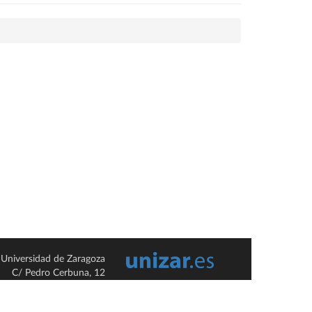
Universidad de Zaragoza
C/ Pedro Cerbuna, 12
ES-50009 Zaragoza
España / Spain