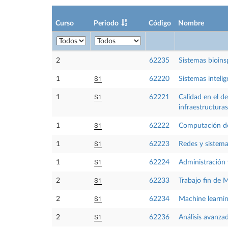
Curso
Periodo
Código
Nombre
2
62235
Sistemas bioins
S1
1
62220
Sistemas intelig
S1
1
62221
Calidad en el de
infraestructuras
S1
1
62222
Computación de
S1
1
62223
Redes y sistema
S1
1
62224
Administración 
S1
2
62233
Trabajo fin de 
S1
2
62234
Machine learnin
S1
2
62236
Análisis avanza