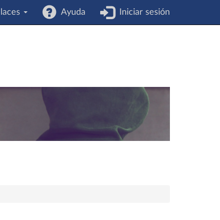
laces
Ayuda
Iniciar sesión