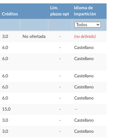
Lím.
Idioma de
Créditos
plazas opt
impartición
3,0
No ofertada
-
(no definido)
6,0
-
Castellano
6,0
-
Castellano
6,0
-
Castellano
6,0
-
Castellano
6,0
-
Castellano
15,0
-
—
3,0
-
Castellano
3,0
-
Castellano