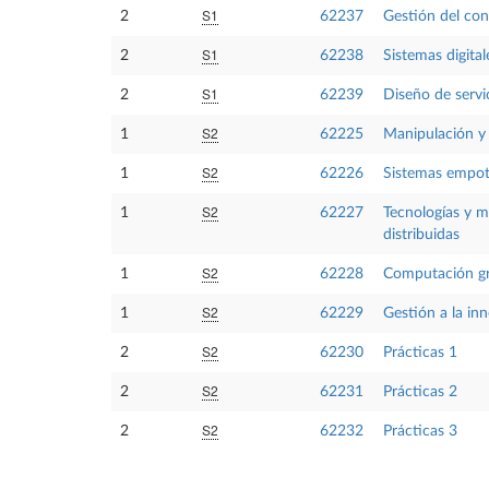
S1
2
62237
Gestión del co
S1
2
62238
Sistemas digita
S1
2
62239
Diseño de servi
S2
1
62225
Manipulación y 
S2
1
62226
Sistemas empot
S2
1
62227
Tecnologías y m
distribuidas
S2
1
62228
Computación gr
S2
1
62229
Gestión a la in
S2
2
62230
Prácticas 1
S2
2
62231
Prácticas 2
S2
2
62232
Prácticas 3