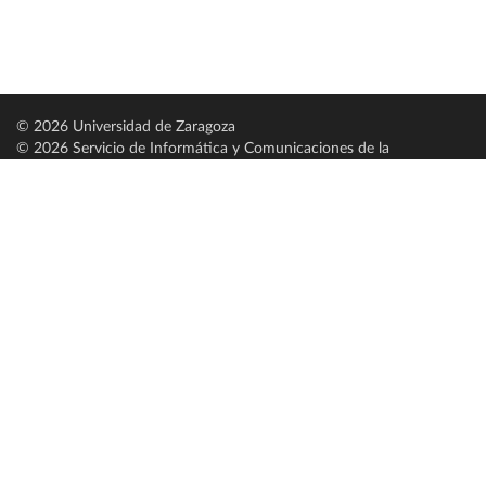
© 2026 Universidad de Zaragoza
© 2026 Servicio de Informática y Comunicaciones de la
Universidad de Zaragoza (
SICUZ
)
Universidad de Zaragoza
C/ Pedro Cerbuna, 12
ES-50009 Zaragoza
España / Spain
Tel: +34 976761000
ciu@unizar.es
Q-5018001-G
Servido por nodo: estudios
Aviso legal
|
Condiciones generales de uso
|
Política de privacidad