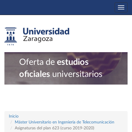
Togg
navi
Oferta de
estudios
oficiales
universitarios
Inicio
Máster Universitario en Ingeniería de Telecomunicación
Asignaturas del plan 623 (curso 2019-2020)