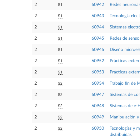
S1
2
60942
Redes neuronale
S1
2
60943
Tecnología elec
S1
2
60944
Sistemas electr
S1
2
60945
Redes de sensor
S1
2
60946
Diseño microel
S1
2
60952
Prácticas exter
S1
2
60953
Prácticas exter
S2
2
60934
Trabajo fin de 
S2
2
60947
Sistemas de com
S2
2
60948
Sistemas de e-
S2
2
60949
Manipulación y 
S2
2
60950
Tecnologías y m
distribuidas