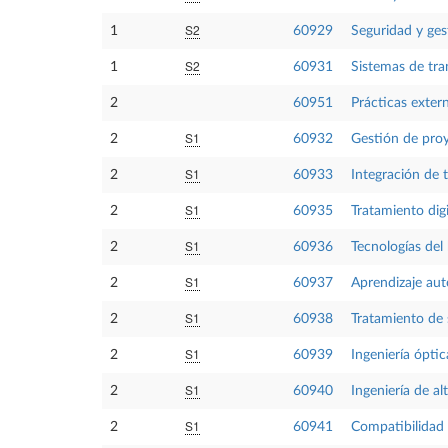
S2
1
60929
Seguridad y ge
S2
1
60931
Sistemas de tra
2
60951
Prácticas exter
S1
2
60932
Gestión de pro
S1
2
60933
Integración de 
S1
2
60935
Tratamiento dig
S1
2
60936
Tecnologías del
S1
2
60937
Aprendizaje au
S1
2
60938
Tratamiento de 
S1
2
60939
Ingeniería óptic
S1
2
60940
Ingeniería de al
S1
2
60941
Compatibilidad 