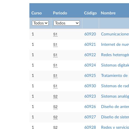
Curso
Periodo
Código
Nombre
S1
1
60920
Comunicacione
S1
1
60921
Internet de nue
S1
1
60922
Redes heterogé
S1
1
60924
Sistemas digita
S1
1
60925
Tratamiento de
S1
1
60930
Sistemas de radi
S2
1
60923
Sistemas analó
S2
1
60926
Diseño de ante
S2
1
60927
Diseño de siste
S2
1
60928
Redes y servici