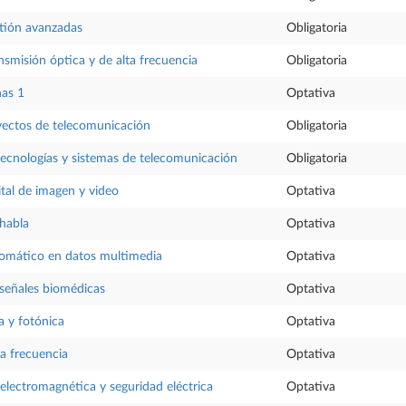
stión avanzadas
Obligatoria
nsmisión óptica y de alta frecuencia
Obligatoria
nas 1
Optativa
yectos de telecomunicación
Obligatoria
tecnologías y sistemas de telecomunicación
Obligatoria
ital de imagen y video
Optativa
 habla
Optativa
tomático en datos multimedia
Optativa
señales biomédicas
Optativa
a y fotónica
Optativa
ta frecuencia
Optativa
electromagnética y seguridad eléctrica
Optativa