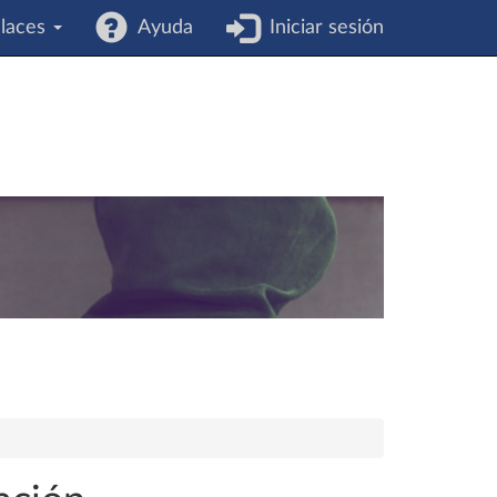
laces
Ayuda
Iniciar sesión