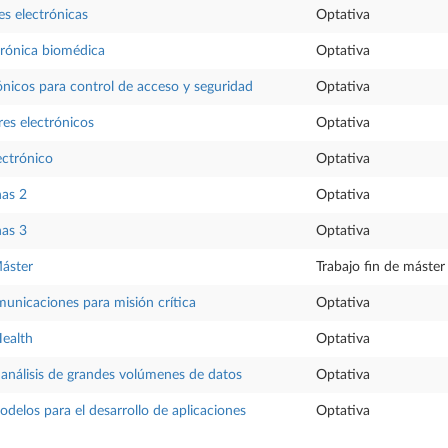
s electrónicas
Optativa
trónica biomédica
Optativa
ónicos para control de acceso y seguridad
Optativa
es electrónicos
Optativa
ectrónico
Optativa
nas 2
Optativa
nas 3
Optativa
Máster
Trabajo fin de máster
unicaciones para misión crítica
Optativa
Health
Optativa
análisis de grandes volúmenes de datos
Optativa
odelos para el desarrollo de aplicaciones
Optativa