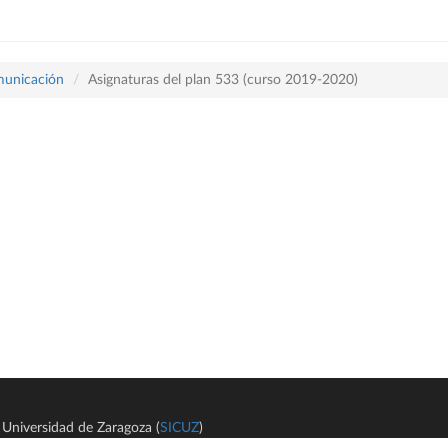
omunicación
Asignaturas del plan 533 (curso 2019-2020)
Universidad de Zaragoza (
SICUZ
)