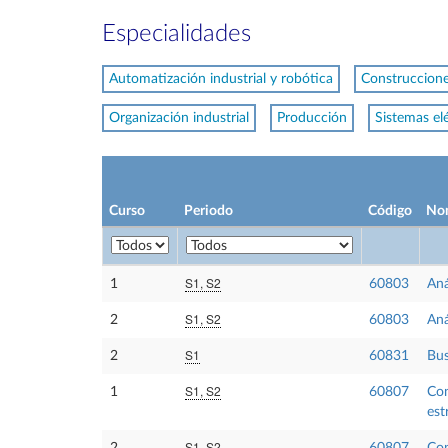
Especialidades
Automatización industrial y robótica
Construcciones
Organización industrial
Producción
Sistemas el
Curso
Periodo
Código
No
S1, S2
1
60803
Aná
S1, S2
2
60803
Aná
S1
2
60831
Bus
S1, S2
1
60807
Con
est
S1, S2
2
60807
Con