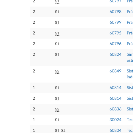
S1
2
60797
Prá
S1
2
60798
Prá
S1
2
60799
Prá
S1
2
60795
Prá
S1
2
60796
Prá
S1
2
60824
Sim
est
S2
2
60849
Sis
ind
S1
1
60814
Sis
S1
2
60814
Sis
S2
2
60836
Sis
S1
1
30024
Tec
S1, S2
1
60804
Tec