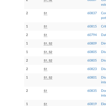
est
S1
2
60837
Con
pot
S1
1
60815
Cri
S1
2
60794
Dat
S1, S2
1
60809
Dir
S1, S2
1
60805
Dis
S1, S2
2
60805
Dis
S1
2
60823
Dis
S1, S2
1
60801
Dis
int
S1
2
60835
Dom
int
S1
1
60819
Ele