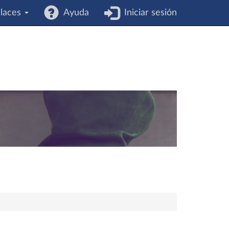
laces
Ayuda
Iniciar sesión