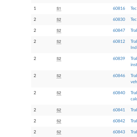
S1
1
60816
Tec
S2
2
60830
Tec
S2
2
60847
Tra
S2
2
60812
Tra
Ind
S2
2
60839
Tra
ins
S2
2
60846
Tra
veh
S2
2
60840
Tra
cal
S2
2
60841
Tra
S2
2
60842
Tra
S2
2
60843
Tra