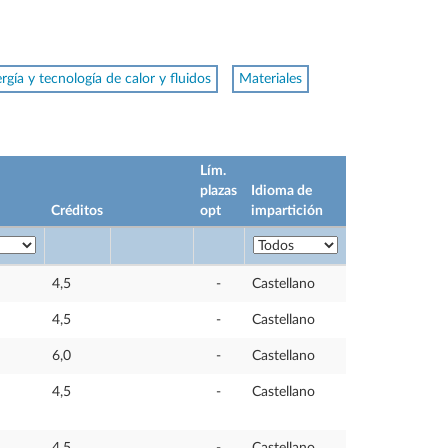
rgía y tecnología de calor y fluidos
Materiales
Lím.
plazas
Idioma de
Créditos
opt
impartición
4,5
-
Castellano
4,5
-
Castellano
6,0
-
Castellano
4,5
-
Castellano
4,5
-
Castellano