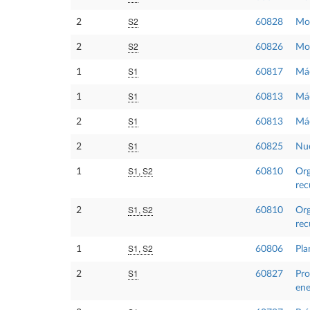
S2
2
60828
Mod
S2
2
60826
Mov
S1
1
60817
Máq
S1
1
60813
Máq
S1
2
60813
Máq
S1
2
60825
Nue
S1, S2
1
60810
Org
re
S1, S2
2
60810
Org
re
S1, S2
1
60806
Pla
S1
2
60827
Pro
ene