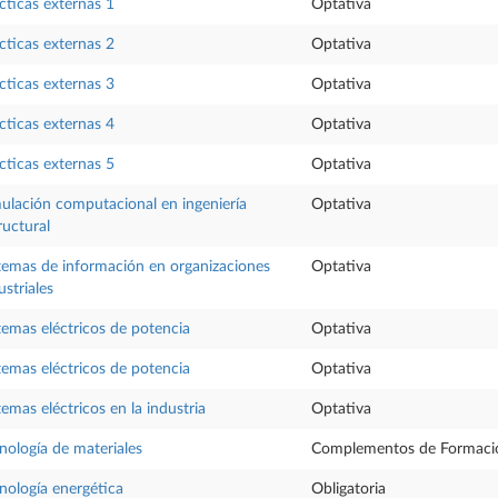
cticas externas 1
Optativa
cticas externas 2
Optativa
cticas externas 3
Optativa
cticas externas 4
Optativa
cticas externas 5
Optativa
ulación computacional en ingeniería
Optativa
ructural
temas de información en organizaciones
Optativa
ustriales
temas eléctricos de potencia
Optativa
temas eléctricos de potencia
Optativa
temas eléctricos en la industria
Optativa
nología de materiales
Complementos de Formaci
nología energética
Obligatoria