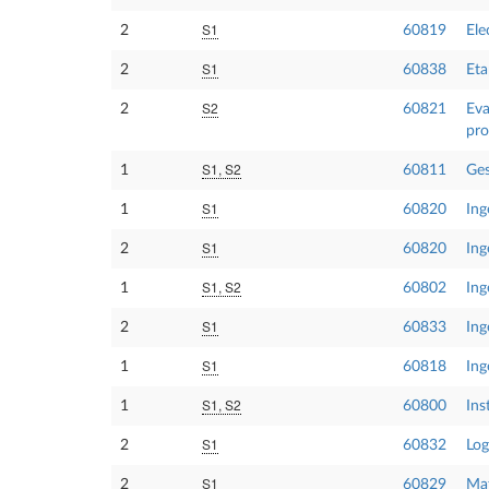
S1
2
60819
Ele
S1
2
60838
Eta
S2
2
60821
Eva
pro
S1, S2
1
60811
Ges
S1
1
60820
Ing
S1
2
60820
Ing
S1, S2
1
60802
Ing
S1
2
60833
Ing
S1
1
60818
Ing
S1, S2
1
60800
Ins
S1
2
60832
Log
S1
2
60829
Mat