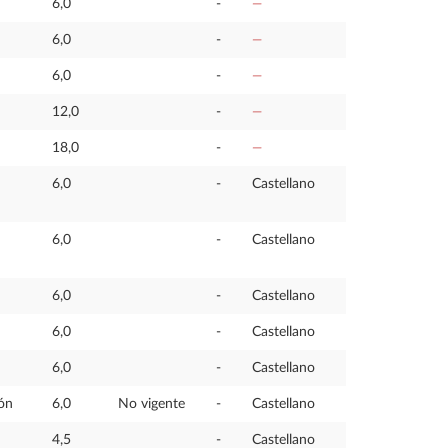
6,0
-
—
6,0
-
—
6,0
-
—
12,0
-
—
18,0
-
—
6,0
-
Castellano
6,0
-
Castellano
6,0
-
Castellano
6,0
-
Castellano
6,0
-
Castellano
ón
6,0
No vigente
-
Castellano
4,5
-
Castellano