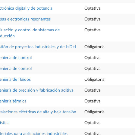
ctrónica digital y de potencia
Optativa
pas electrónicas resonantes
Optativa
luación y control de sistemas de
Optativa
ducción
tión de proyectos industriales y de I+D+I
Obligatoria
eniería de control
Optativa
eniería de control
Optativa
eniería de fluidos
Obligatoria
eniería de precisión y fabricación aditiva
Optativa
eniería térmica
Optativa
talaciones eléctricas de alta y baja tensión
Obligatoria
ística
Optativa
eriales para aplicaciones industriales
Optativa