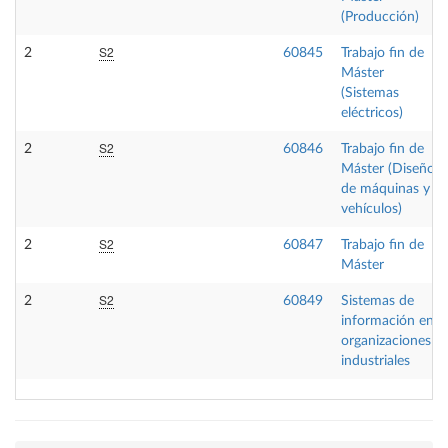
(Producción)
S2
2
60845
Trabajo fin de
Máster
(Sistemas
eléctricos)
S2
2
60846
Trabajo fin de
Máster (Diseño
de máquinas y
vehículos)
S2
2
60847
Trabajo fin de
Máster
S2
2
60849
Sistemas de
información en
organizaciones
industriales