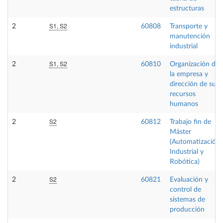
estructuras
S1, S2
2
60808
Transporte y
manutención
industrial
S1, S2
2
60810
Organización de
la empresa y
dirección de sus
recursos
humanos
S2
2
60812
Trabajo fin de
Máster
(Automatización
Industrial y
Robótica)
S2
2
60821
Evaluación y
control de
sistemas de
producción