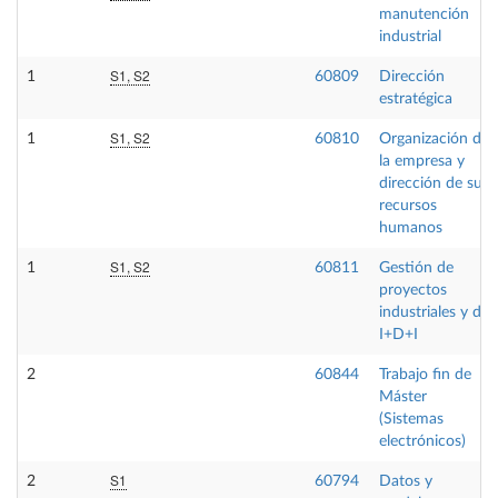
manutención
industrial
S1, S2
1
60809
Dirección
estratégica
S1, S2
1
60810
Organización de
la empresa y
dirección de sus
recursos
humanos
S1, S2
1
60811
Gestión de
proyectos
industriales y de
I+D+I
2
60844
Trabajo fin de
Máster
(Sistemas
electrónicos)
S1
2
60794
Datos y