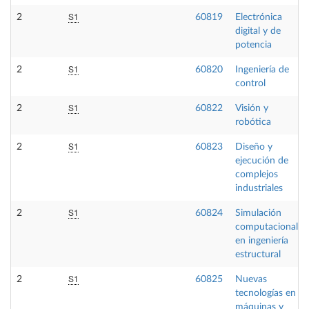
S1
2
60819
Electrónica
digital y de
potencia
S1
2
60820
Ingeniería de
control
S1
2
60822
Visión y
robótica
S1
2
60823
Diseño y
ejecución de
complejos
industriales
S1
2
60824
Simulación
computacional
en ingeniería
estructural
S1
2
60825
Nuevas
tecnologías en
máquinas y