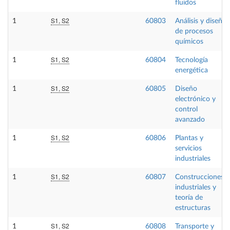
fluidos
S1, S2
1
60803
Análisis y diseño
de procesos
químicos
S1, S2
1
60804
Tecnología
energética
S1, S2
1
60805
Diseño
electrónico y
control
avanzado
S1, S2
1
60806
Plantas y
servicios
industriales
S1, S2
1
60807
Construcciones
industriales y
teoría de
estructuras
S1, S2
1
60808
Transporte y