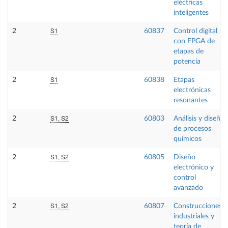
eléctricas
inteligentes
S1
2
60837
Control digital
con FPGA de
etapas de
potencia
S1
2
60838
Etapas
electrónicas
resonantes
S1, S2
2
60803
Análisis y diseño
de procesos
químicos
S1, S2
2
60805
Diseño
electrónico y
control
avanzado
S1, S2
2
60807
Construcciones
industriales y
teoría de