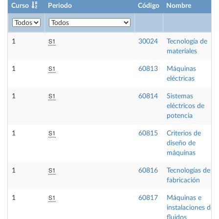
Curso
Periodo
Código
Nombre
S1
1
30024
Tecnología de
materiales
S1
1
60813
Máquinas
eléctricas
S1
1
60814
Sistemas
eléctricos de
potencia
S1
1
60815
Criterios de
diseño de
máquinas
S1
1
60816
Tecnologías de
fabricación
S1
1
60817
Máquinas e
instalaciones de
fluidos