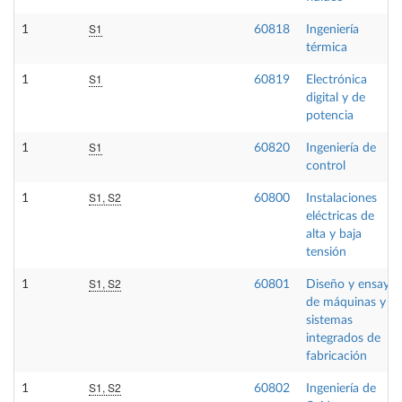
S1
1
60818
Ingeniería
térmica
S1
1
60819
Electrónica
digital y de
potencia
S1
1
60820
Ingeniería de
control
S1, S2
1
60800
Instalaciones
eléctricas de
alta y baja
tensión
S1, S2
1
60801
Diseño y ensayo
de máquinas y
sistemas
integrados de
fabricación
S1, S2
1
60802
Ingeniería de