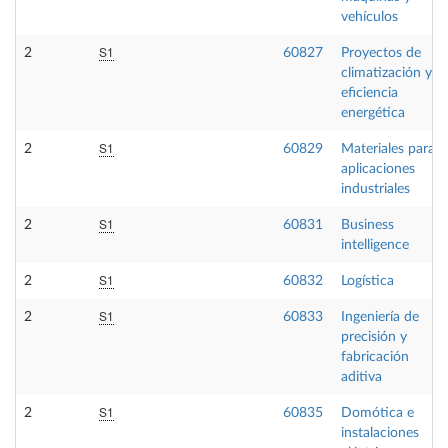
vehículos
S1
2
60827
Proyectos de
climatización y
eficiencia
energética
S1
2
60829
Materiales para
aplicaciones
industriales
S1
2
60831
Business
intelligence
S1
2
60832
Logística
S1
2
60833
Ingeniería de
precisión y
fabricación
aditiva
S1
2
60835
Domótica e
instalaciones