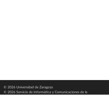
© 2026 Universidad de Zaragoza
© 2026 Servicio de Informática y Comunicaciones de la
Universidad de Zaragoza (
SICUZ
)
Universidad de Zaragoza
C/ Pedro Cerbuna, 12