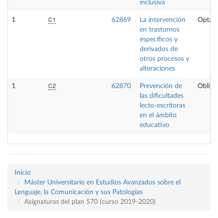
inclusiva
C1
1
62869
La intervención
Optati
en trastornos
específicos y
derivados de
otros procesos y
alteraciones
C2
1
62870
Prevención de
Obliga
las dificultades
lecto-escritoras
en el ámbito
educativo
Inicio
Máster Universitario en Estudios Avanzados sobre el
Lenguaje, la Comunicación y sus Patologías
Asignaturas del plan 570 (curso 2019-2020)