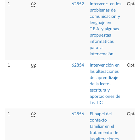
C2
1
62852
Intervenc. en los
Optati
problemas de
comunicación y
lenguaje en
T.E.A. y algunas
propuestas
informáticas
para la
intervención
C2
1
62854
Intervención en
Optati
las alteraciones
del aprendizaje
de la lecto-
escritura y
aportaciones de
las TIC
C2
1
62856
El papel del
Optati
contexto
familiar en el
tratamiento de
las alteraciones