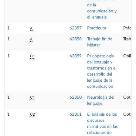
de la
comunicación y
el lenguaje
A
1
62857
Practicum
Prácti
A
1
62858
Trabajo fin de
Trabaj
Máster
C1
1
62859
Psicopatología
Obliga
del lenguaje y
trastornos en el
desarrollo del
lenguaje de la
comunicación
C1
1
62860
Neurología del
Optati
lenguaje
C2
1
62861
El análisis de los
Optati
discursos
narrativos en las
relaciones de