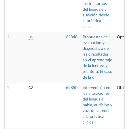
los trastornos
del lenguaje y
audición desde
la práctica
clínica
C1
1
62848
Propuestas de
Optati
evaluación y
diagnóstico de
las dificultades
en el aprendizaje
de la lectura y
escritura. El caso
de la di
C2
1
62850
Intervención en
Obliga
las alteraciones
del lenguaje,
habla, audición y
voz: de la teoría
a la práctica
clínica