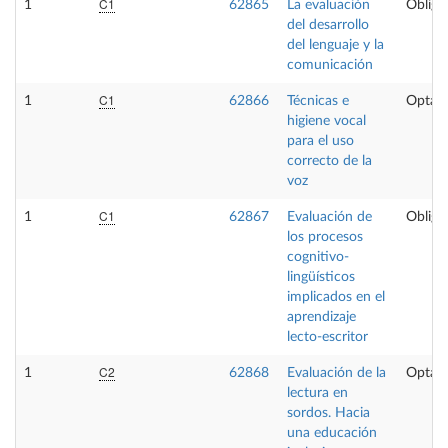
C1
1
62865
La evaluación
Obliga
del desarrollo
del lenguaje y la
comunicación
C1
1
62866
Técnicas e
Optati
higiene vocal
para el uso
correcto de la
voz
C1
1
62867
Evaluación de
Obliga
los procesos
cognitivo-
lingüísticos
implicados en el
aprendizaje
lecto-escritor
C2
1
62868
Evaluación de la
Optati
lectura en
sordos. Hacia
una educación