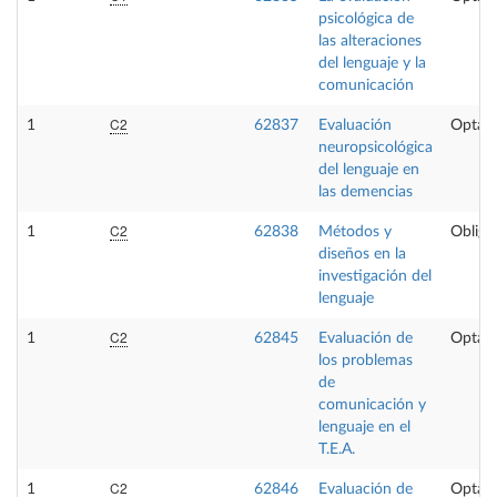
psicológica de
las alteraciones
del lenguaje y la
comunicación
C2
1
62837
Evaluación
Optati
neuropsicológica
del lenguaje en
las demencias
C2
1
62838
Métodos y
Obliga
diseños en la
investigación del
lenguaje
C2
1
62845
Evaluación de
Optati
los problemas
de
comunicación y
lenguaje en el
T.E.A.
C2
1
62846
Evaluación de
Optati