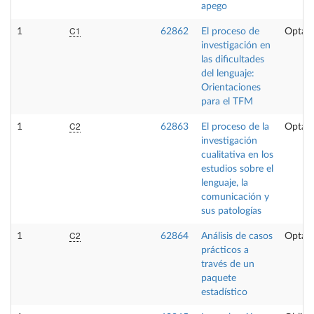
apego
C1
1
62862
El proceso de
Optati
investigación en
las dificultades
del lenguaje:
Orientaciones
para el TFM
C2
1
62863
El proceso de la
Optati
investigación
cualitativa en los
estudios sobre el
lenguaje, la
comunicación y
sus patologías
C2
1
62864
Análisis de casos
Optati
prácticos a
través de un
paquete
estadístico