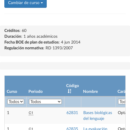
Cambiar de curso
Créditos
: 60
Duración
: 1 años académicos
Fecha BOE de plan de estudios
: 4 jun 2014
Regulación normativa
: RD 1393/2007
Código
Curso
Periodo
Nombre
Caráct
C1
1
62831
Bases biológicas
Optati
del lenguaje
C1
1
62835
La evaluación
Optati