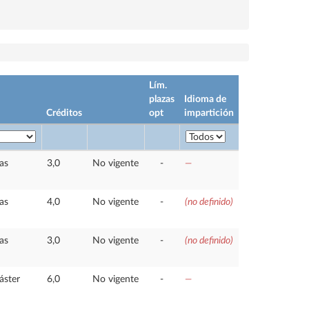
Lím.
plazas
Idioma de
Créditos
opt
impartición
as
3,0
No vigente
-
—
as
4,0
No vigente
-
(no definido)
as
3,0
No vigente
-
(no definido)
áster
6,0
No vigente
-
—