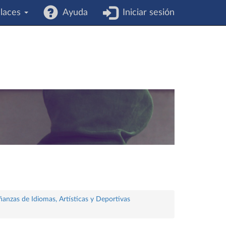
laces
Ayuda
Iniciar sesión
ñanzas de Idiomas, Artísticas y Deportivas