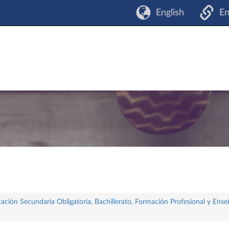
English
En
ación Secundaria Obligatoria, Bachillerato, Formación Profesional y Ense