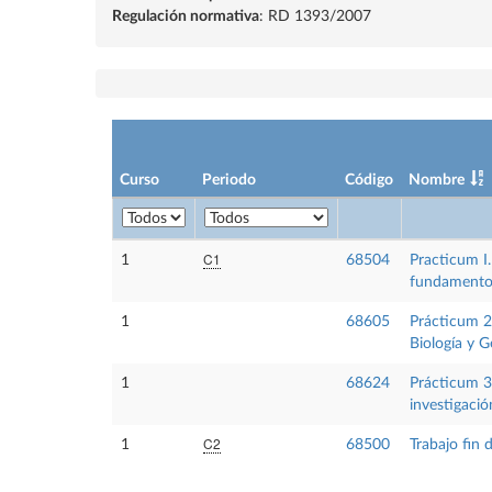
Regulación normativa
: RD 1393/2007
Curso
Periodo
Código
Nombre
C1
1
68504
Practicum I.
fundamentos
1
68605
Prácticum 2:
Biología y G
1
68624
Prácticum 3
investigació
C2
1
68500
Trabajo fin 